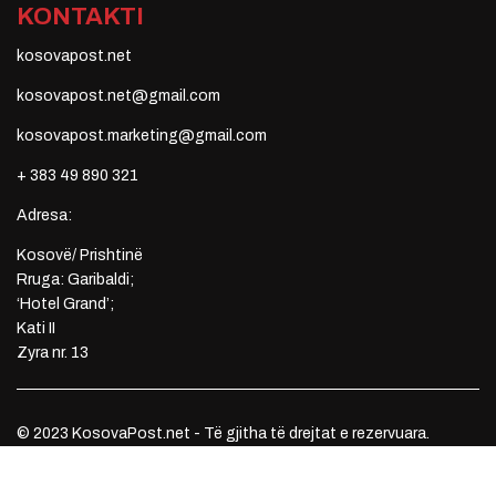
KONTAKTI
kosovapost.net
kosovapost.net@gmail.com
kosovapost.marketing@gmail.com
+ 383 49 890 321
Adresa:
Kosovë/ Prishtinë
Rruga: Garibaldi;
‘Hotel Grand’;
Kati II
Zyra nr. 13
© 2023 KosovaPost.net - Të gjitha të drejtat e rezervuara.