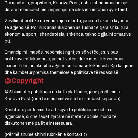
Për rrjedhojë, prej vitesh, Kosova Post, është shndërruar në një
dritare të besueshme, nëpërmjet së cilës informohen qytetarët.
Zhvillimet politike në vend, rajon e botë, janë në fokusin kryesor
të agjencisë. Por nuk anashkalohen as fushat e tjera si: kultura,
ekonomia, sporti, shëndetësia, shkenca, teknologjia informative
etj.
Emancipimi i masës, nëpërmjet ngritjes së vetëdijes, sipas
politikave redaksionale, arrihet vetëm duke mos i konsideruar
lexuesit dhe ndjekësit e agjencisë, si masë klikuesish. Kjo ka qenë
dhe ka mbetur premisa themelore e politikave të redaksisë.
@Copyright
© Shkrimet e publikuara në këtë platformë, janë prodhime të
Kosova Post (ose të mediumeve me të cilat bashkëpunon).
Kushtet e përdorimit të artikujve të publikuar në uebin e
agjencisë, si dhe faqet zyrtare në rrjetet sociale, mund të
diskutohen me palët e interesuara.
(Për më shumë shihni rubrikën e kontaktit)