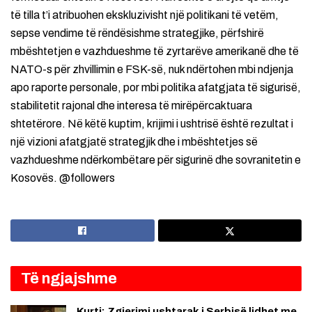
të tilla t’i atribuohen ekskluzivisht një politikani të vetëm,
sepse vendime të rëndësishme strategjike, përfshirë
mbështetjen e vazhdueshme të zyrtarëve amerikanë dhe të
NATO-s për zhvillimin e FSK-së, nuk ndërtohen mbi ndjenja
apo raporte personale, por mbi politika afatgjata të sigurisë,
stabilitetit rajonal dhe interesa të mirëpërcaktuara
shtetërore. Në këtë kuptim, krijimi i ushtrisë është rezultat i
një vizioni afatgjatë strategjik dhe i mbështetjes së
vazhdueshme ndërkombëtare për sigurinë dhe sovranitetin e
Kosovës. @followers
Të ngjajshme
Kurti: Zgjerimi ushtarak i Serbisë lidhet me