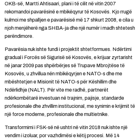
OKB-së, Martti Ahtisaari, plani i të cilit në vitin 2007
rekomandoi pavarësinë e mbikëqyrur të Kosovës. Kjo rrugë
kulmoi me shpalljen e pavarësisë më 17 shkurt 2008, e cila u
njoh menjëherë nga SHBA-ja dhe një numër i madh shtetesh
perëndimore.
Pavarësia nuk ishte fundi i projektit shtetformues. Ndërtimi
gradual i Forcës së Sigurisë së Kosovës, e krijuar zyrtarisht
në janar 2009 pas shpërbërjes së Trupave Mbrojtëse të
Kosovës, u zhvillua nën mbikëqyrjen e NATO-s dhe me
mbështetjen e Misionit të NATO-s për Këshillim dhe
Ndërlidhje (NALT). Për vite me radhë, partnerët
ndërkombëtarë investuan në trajnim, pajisje, standarde
profesionale dhe zhvillim institucional, me synimin e krijimit të
një force moderne, profesionale dhe multietnike.
Transformimi i FSK-së në ushtri në vitin 2018 nuk ishte një
vendim i izoluar, por vazhdimësi e këtij procesi. Më 14