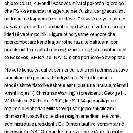
dhjetor 2018, Kuvendi i Kosovës miratoi paketën ligjore që i
dha FSK-së mandat të zgjeruar për t’u zhvilluar gradualisht
në forcë me kapacitete mbrojtëse. Për këtë arsye, është e
pasaktë që merita t’i atribuohet një takimi të vetëm apo një
lideri të vetëm politik. Figura të ndryshme vendore dhe
ndërkombëtare kanë luajtur rol në faza të caktuara, por
projekti ishte rezultat i një angazhimi afatgjatë institucional
të Kosovës, SHBA-së, NATO-s dhe partnerëve evropianë.
Në këtë kontekst duhet përmendur edhe roli i administratave
amerikane në periudha të ndryshme. Një referencë e
rëndësishme historike është e ashtuquajtura “Paralajmërimi i
Krishtlindjes” (“Christmas Warning”) i presidentit George H.
W. Bush më 24 dhjetor 1992, kur SHBA-ja paralajmëroi
regjimin e Slobodan Millosheviqit se një përshkallëzim i
dhunës në Kosovë do të sillte reagim amerikan. Më vonë,
administrata e presidentit Bill Clinton luajti rol vendimtar në
ndërhyrjen e NATO-s kundër forcave serbe gjatë fushatës