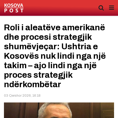
Roli i aleatëve amerikanë
dhe procesi strategjik
shumëvjeçar: Ushtria e
Kosovës nuk lindi nga një
takim – ajo lindi nga një
proces strategjik
ndërkombëtar
03 Qershor 2026, 16:18