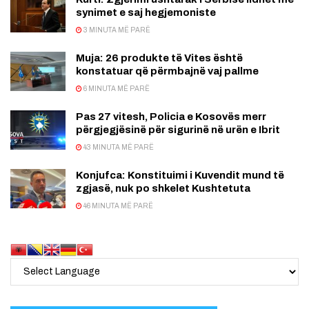
synimet e saj hegjemoniste
3 MINUTA MË PARË
Muja: 26 produkte të Vites është
konstatuar që përmbajnë vaj pallme
6 MINUTA MË PARË
Pas 27 vitesh, Policia e Kosovës merr
përgjegjësinë për sigurinë në urën e Ibrit
43 MINUTA MË PARË
Konjufca: Konstituimi i Kuvendit mund të
zgjasë, nuk po shkelet Kushtetuta
46 MINUTA MË PARË