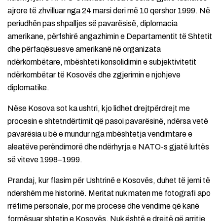
ajrore të zhvilluar nga 24 marsi deri më 10 qershor 1999. Në
periudhën pas shpalljes së pavarësisë, diplomacia
amerikane, përfshirë angazhimin e Departamentit të Shtetit
dhe përfaqësuesve amerikanë në organizata
ndërkombëtare, mbështeti konsolidimin e subjektivitetit
ndërkombëtar të Kosovës dhe zgjerimin e njohjeve
diplomatike.
Nëse Kosova sot ka ushtri, kjo lidhet drejtpërdrejt me
procesin e shtetndërtimit që pasoi pavarësinë, ndërsa vetë
pavarësia u bë e mundur nga mbështetja vendimtare e
aleatëve perëndimorë dhe ndërhyrja e NATO-s gjatë luftës
së viteve 1998–1999.
Prandaj, kur flasim për Ushtrinë e Kosovës, duhet të jemi të
ndershëm me historinë. Meritat nuk maten me fotografi apo
rrëfime personale, por me procese dhe vendime që kanë
formësuar shtetin e Kosovës. Nuk është e drejtë që arritje