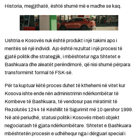
Historia, megjithatë, është shumë më e madhe se kaq.
Ushtria e Kosovës nuk është produkt i një takimi apo i
meritës së një individi. Ajo është rezultat i një procesi të
gjatë politik dhe strategjik, i mbështetur nga Shtetet e
Bashkuara dhe aleatët perëndimorë, që nisi shumë përpara
transformimit formal të FSK-së.
Për ta kuptuar këtë proces duhet të kthehemi në vitet kur
Kosova ishte ende nën administrimin ndërkombëtar të
Kombeve të Bashkuara, të vendosur pas miratimit të
Rezolutës 1244 të Këshillit të Sigurimit më 10 qershor 1999.
Në atë periudhë, statusi politik i Kosovës mbeti objekt
negociatash të gjata ndërkombëtare. Shtetet e Bashkuara
mbështetën procesin e udhëhequr nga i dërguari special i