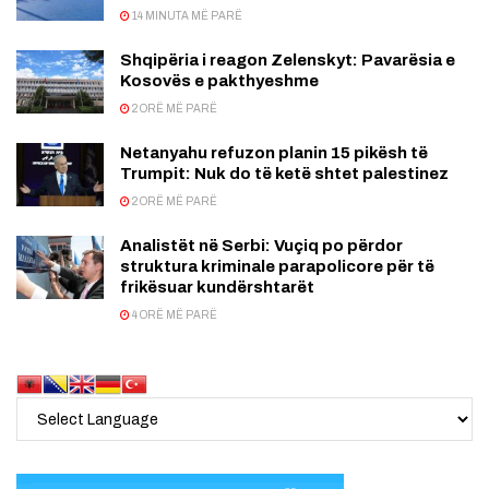
14 MINUTA MË PARË
Shqipëria i reagon Zelenskyt: Pavarësia e
Kosovës e pakthyeshme
2 ORË MË PARË
Netanyahu refuzon planin 15 pikësh të
Trumpit: Nuk do të ketë shtet palestinez
2 ORË MË PARË
Analistët në Serbi: Vuçiq po përdor
struktura kriminale parapolicore për të
frikësuar kundërshtarët
4 ORË MË PARË