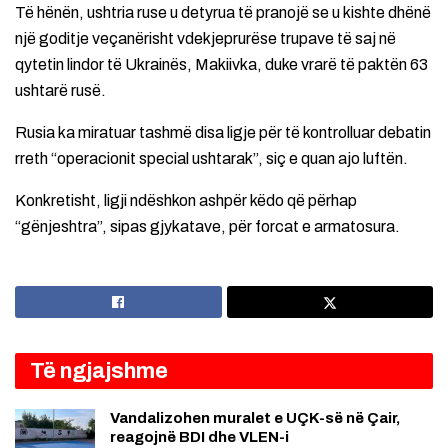
Të hënën, ushtria ruse u detyrua të pranojë se u kishte dhënë
një goditje veçanërisht vdekjeprurëse trupave të saj në
qytetin lindor të Ukrainës, Makiivka, duke vrarë të paktën 63
ushtarë rusë.
Rusia ka miratuar tashmë disa ligje për të kontrolluar debatin
rreth “operacionit special ushtarak”, siç e quan ajo luftën.
Konkretisht, ligji ndëshkon ashpër këdo që përhap
“gënjeshtra”, sipas gjykatave, për forcat e armatosura.
Të ngjajshme
Vandalizohen muralet e UÇK-së në Çair,
reagojnë BDI dhe VLEN-i