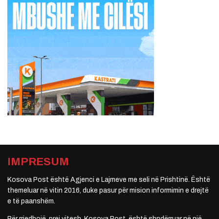
IMPRESUM
Kosova Post është Agjenci e Lajmeve me seli në Prishtinë. Është
themeluar në vitin 2016, duke pasur për mision informimin e drejtë
e të paanshëm.
Për rrjedhojë, prej vitesh, Kosova Post, është shndërruar në një