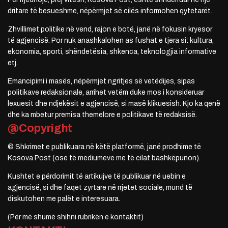
dritare të besueshme, nëpërmjet së cilës informohen qytetarët.
Zhvillimet politike në vend, rajon e botë, janë në fokusin kryesor
të agjencisë. Por nuk anashkalohen as fushat e tjera si: kultura,
ekonomia, sporti, shëndetësia, shkenca, teknologjia informative
etj.
Emancipimi i masës, nëpërmjet ngritjes së vetëdijes, sipas
politikave redaksionale, arrihet vetëm duke mos i konsideruar
lexuesit dhe ndjekësit e agjencisë, si masë klikuesish. Kjo ka qenë
dhe ka mbetur premisa themelore e politikave të redaksisë.
@Copyright
© Shkrimet e publikuara në këtë platformë, janë prodhime të
Kosova Post (ose të mediumeve me të cilat bashkëpunon).
Kushtet e përdorimit të artikujve të publikuar në uebin e
agjencisë, si dhe faqet zyrtare në rrjetet sociale, mund të
diskutohen me palët e interesuara.
(Për më shumë shihni rubrikën e kontaktit)