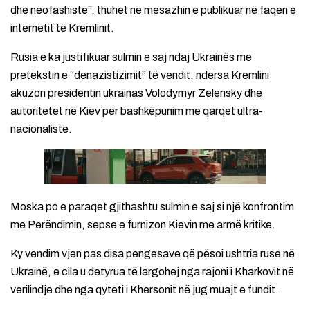
dhe neofashiste”, thuhet në mesazhin e publikuar në faqen e
internetit të Kremlinit.
Rusia e ka justifikuar sulmin e saj ndaj Ukrainës me
pretekstin e “denazistizimit” të vendit, ndërsa Kremlini
akuzon presidentin ukrainas Volodymyr Zelensky dhe
autoritetet në Kiev për bashkëpunim me qarqet ultra-
nacionaliste.
Moska po e paraqet gjithashtu sulmin e saj si një konfrontim
me Perëndimin, sepse e furnizon Kievin me armë kritike.
Ky vendim vjen pas disa pengesave që pësoi ushtria ruse në
Ukrainë, e cila u detyrua të largohej nga rajoni i Kharkovit në
verilindje dhe nga qyteti i Khersonit në jug muajt e fundit.