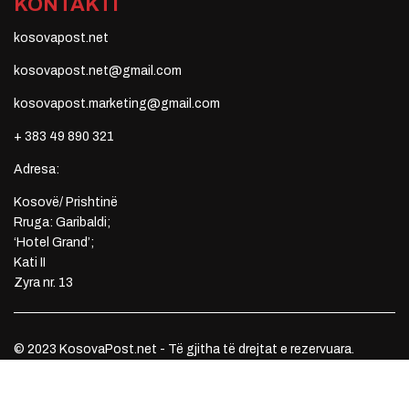
KONTAKTI
kosovapost.net
kosovapost.net@gmail.com
kosovapost.marketing@gmail.com
+ 383 49 890 321
Adresa:
Kosovë/ Prishtinë
Rruga: Garibaldi;
‘Hotel Grand’;
Kati II
Zyra nr. 13
© 2023 KosovaPost.net - Të gjitha të drejtat e rezervuara.