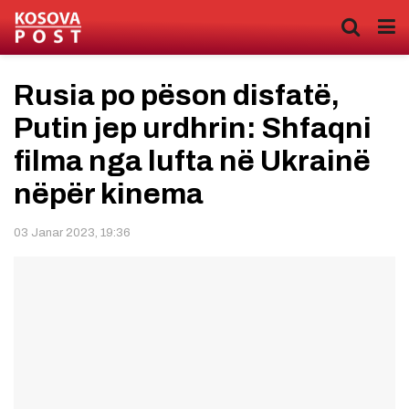
Rusia po pëson disfatë,
Putin jep urdhrin: Shfaqni
filma nga lufta në Ukrainë
nëpër kinema
03 Janar 2023, 19:36