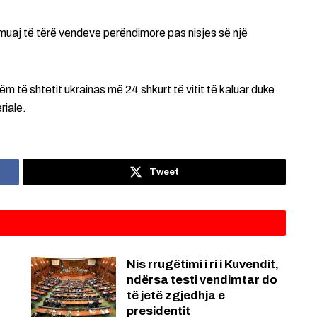
 muaj të tërë vendeve perëndimore pas nisjes së një
m të shtetit ukrainas më 24 shkurt të vitit të kaluar duke
riale.
Tweet
B
Nis rrugëtimi i ri i Kuvendit,
ndërsa testi vendimtar do
të jetë zgjedhja e
presidentit