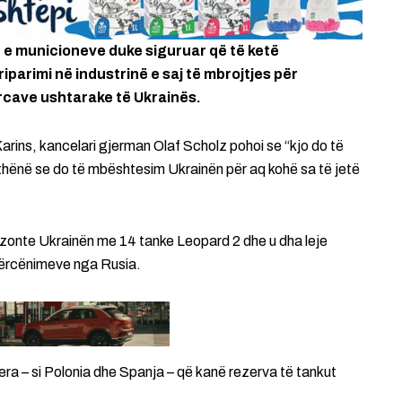
n e municioneve duke siguruar që të ketë
parimi në industrinë e saj të mbrojtjes për
rcave ushtarake të Ukrainës.
Karins, kancelari gjerman Olaf Scholz pohoi se “kjo do të
hënë se do të mbështesim Ukrainën për aq kohë sa të jetë
nizonte Ukrainën me 14 tanke Leopard 2 dhe u dha leje
 kërcënimeve nga Rusia.
ra – si Polonia dhe Spanja – që kanë rezerva të tankut