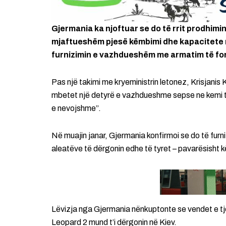
Gjermania ka njoftuar se do të rrit prodhimi
mjaftueshëm pjesë këmbimi dhe kapacitete ri
furnizimin e vazhdueshëm me armatim të fo
Pas një takimi me kryeministrin letonez, Krisjanis 
mbetet një detyrë e vazhdueshme sepse ne kemi t
e nevojshme”.
Në muajin janar, Gjermania konfirmoi se do të fur
aleatëve të dërgonin edhe të tyret – pavarësisht
Lëvizja nga Gjermania nënkuptonte se vendet e tje
Leopard 2 mund t’i dërgonin në Kiev.