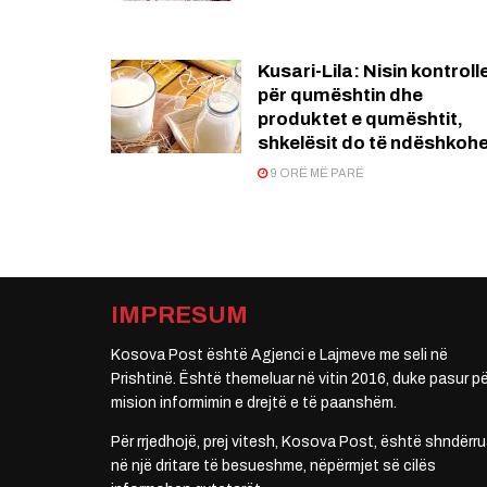
Kusari-Lila: Nisin kontroll
për qumështin dhe
produktet e qumështit,
shkelësit do të ndëshkoh
9 ORË MË PARË
IMPRESUM
Kosova Post është Agjenci e Lajmeve me seli në
Prishtinë. Është themeluar në vitin 2016, duke pasur pë
mision informimin e drejtë e të paanshëm.
Për rrjedhojë, prej vitesh, Kosova Post, është shndërru
në një dritare të besueshme, nëpërmjet së cilës