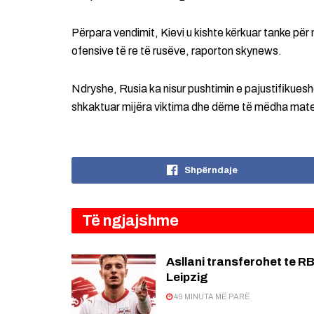
Përpara vendimit, Kievi u kishte kërkuar tanke për
ofensive të re të rusëve, raporton skynews.
Ndryshe, Rusia ka nisur pushtimin e pajustifikueshë
shkaktuar mijëra viktima dhe dëme të mëdha mate
Shpërndaje
Të ngjajshme
Asllani transferohet te R
Leipzig
49 MINUTA MË PARË