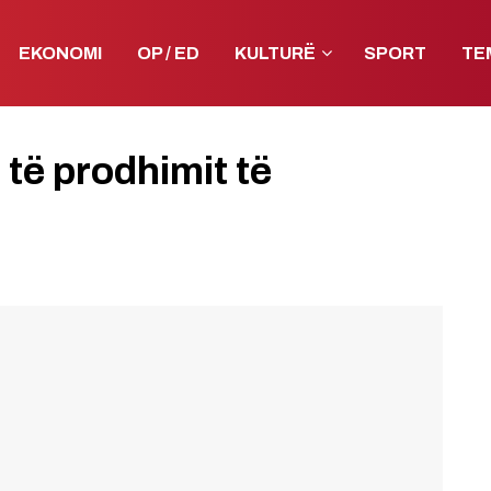
EKONOMI
OP / ED
KULTURË
SPORT
TE
 të prodhimit të