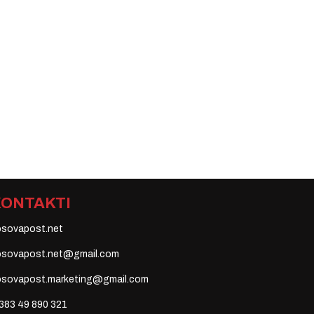
KONTAKTI
osovapost.net
osovapost.net@gmail.com
osovapost.marketing@gmail.com
383 49 890 321