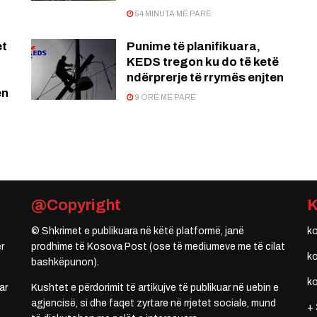
54 MINUTA MË PARË
et
Punime të planifikuara,
KEDS tregon ku do të ketë
ndërprerje të rrymës enjten
en
9 ORË MË PARË
@Copyright
© Shkrimet e publikuara në këtë platformë, janë
k
r
prodhime të Kosova Post (ose të mediumeve me të cilat
k
bashkëpunon).
k
ar
Kushtet e përdorimit të artikujve të publikuar në uebin e
agjencisë, si dhe faqet zyrtare në rrjetet sociale, mund
+ 