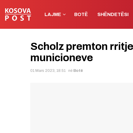
LAJME
BOTË
SHËNDETËSI
Scholz premton rritje
municioneve
01 Mars 2023, 18:51
në
Botë