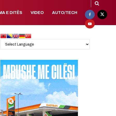
MA E DITËS
VIDEO
AUTO/TECH