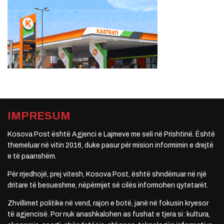
IMPRESUM
Kosova Post është Agjenci e Lajmeve me seli në Prishtinë. Është
themeluar në vitin 2016, duke pasur për mision informimin e drejtë
e të paanshëm.
Për rrjedhojë, prej vitesh, Kosova Post, është shndërruar në një
dritare të besueshme, nëpërmjet së cilës informohen qytetarët.
Zhvillimet politike në vend, rajon e botë, janë në fokusin kryesor
të agjencisë. Por nuk anashkalohen as fushat e tjera si: kultura,