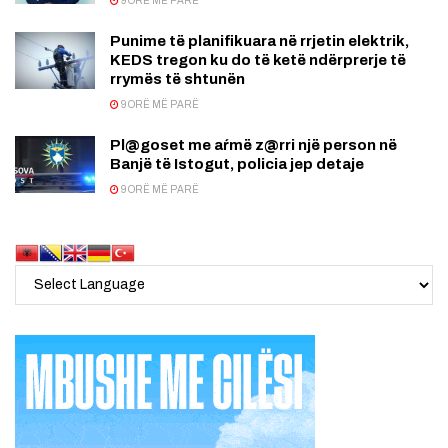
9 ORË MË PARË
Punime të planifikuara në rrjetin elektrik,
KEDS tregon ku do të ketë ndërprerje të
rrymës të shtunën
9 ORË MË PARË
Pl@goset me aŕmë z@rri një person në
Banjë të Istogut, policia jep detaje
9 ORË MË PARË