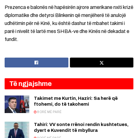
Prezenca e balonës në hapësirën ajrore amerikane nxiti krizë
diplomatike dhe detyroi Blinkenin që menjëherë të anulojë
udhëtimin për në Kinë, ku është dashur të mbahet takimi i
parë i nivelit të lartë mes SHBA-ve dhe Kinës në dekadat e
fundit.
Të ngjajshme
Takimet me Kurtin, Haziri: Sa herë që
ftohemi, do të takohemi
8 ORË MË PARË
Tahiri: VV sonte rrënoi rendin kushtetues,
dyert e Kuvendit të mbyllura