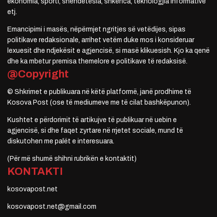
ekonomia, sporti, shëndetësia, shkenca, teknologjia informative
etj.
Emancipimi i masës, nëpërmjet ngritjes së vetëdijes, sipas
politikave redaksionale, arrihet vetëm duke mos i konsideruar
lexuesit dhe ndjekësit e agjencisë, si masë klikuesish. Kjo ka qenë
dhe ka mbetur premisa themelore e politikave të redaksisë.
@Copyright
© Shkrimet e publikuara në këtë platformë, janë prodhime të
Kosova Post (ose të mediumeve me të cilat bashkëpunon).
Kushtet e përdorimit të artikujve të publikuar në uebin e
agjencisë, si dhe faqet zyrtare në rrjetet sociale, mund të
diskutohen me palët e interesuara.
(Për më shumë shihni rubrikën e kontaktit)
KONTAKTI
kosovapost.net
kosovapost.net@gmail.com