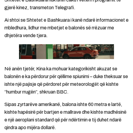
gjerë kinez, transmeton Telegrafi.
Ai shtoi se Shtetet e Bashkuara i kanë ndarë informacionet e
mbledhura, lidhur me mbetjet e balonës së rrëzuar me
dhjetëra vende tjera.
Në anën tjetër, Kina ka mohuar kategorikisht akuzat se
balonën e ka përdorur për qëllime spiunimi – duke theksuar se
ishte një pajisje që përdoret për meteorologët që kishte
“humbur rrugën”, shkruan BBC.
Sipas zyrtarëve amerikanë, balona ishte 60 metra e lartë,
kishte hapësirë për bartjen e mallrave dhe kishte madhësinë
e një aeroplani standard që për ndërtimin e tij duhet ndarë
qindra apo mijëra dollarë.