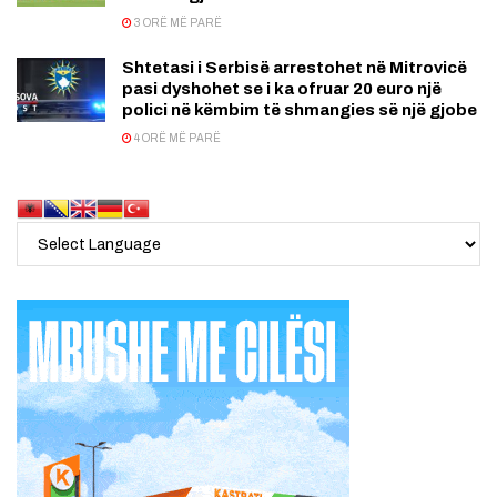
3 ORË MË PARË
Shtetasi i Serbisë arrestohet në Mitrovicë
pasi dyshohet se i ka ofruar 20 euro një
polici në këmbim të shmangies së një gjobe
4 ORË MË PARË