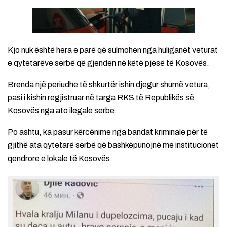
Kjo nuk është hera e parë që sulmohen nga huliganët veturat
e qytetarëve serbë që gjenden në këtë pjesë të Kosovës.
Brenda një periudhe të shkurtër ishin djegur shumë vetura,
pasi i kishin regjistruar në targa RKS të Republikës së
Kosovës nga ato ilegale serbe.
Po ashtu, ka pasur kërcënime nga bandat kriminale për të
gjithë ata qytetarë serbë që bashkëpunojnë me institucionet
qendrore e lokale të Kosovës.