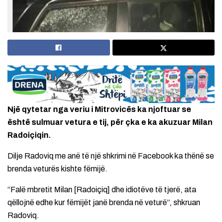
Një qytetar nga veriu i Mitrovicës ka njoftuar se
është sulmuar vetura e tij, për çka e ka akuzuar Milan
Radoiçiqin.
Dilje Radoviq me anë të një shkrimi në Facebook ka thënë se
brenda veturës kishte fëmijë.
“Falë mbretit Milan [Radoiçiq] dhe idiotëve të tjerë, ata
qëllojnë edhe kur fëmijët janë brenda në veturë”, shkruan
Radoviq.