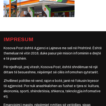
IMPRESUM
Kosova Post është Agjenci e Lajmeve me seli në Prishtinë. Është
themeluar në vitin 2016, duke pasur për mision informimin e drejtë
e të paanshëm.
Për rrjedhojë, prej vitesh, Kosova Post, është shndërruar në një
dritare të besueshme, nëpërmjet së cilës informohen qytetarët.
Zhvillimet politike në vend, rajon e botë, janë në fokusin kryesor
të agjencisë. Por nuk anashkalohen as fushat e tjera si: kultura,
ekonomia, sporti, shëndetësia, shkenca, teknologjia informative
etj.
Emancipimi i masës, nëpërmjet ngritjes së vetëdijes, sipas