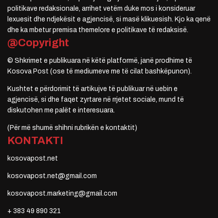
politikave redaksionale, arrihet vetëm duke mos i konsideruar
lexuesit dhe ndjekësit e agjencisë, si masë klikuesish. Kjo ka qenë
dhe ka mbetur premisa themelore e politikave të redaksisë.
@Copyright
© Shkrimet e publikuara në këtë platformë, janë prodhime të
Kosova Post (ose të mediumeve me të cilat bashkëpunon).
Kushtet e përdorimit të artikujve të publikuar në uebin e
agjencisë, si dhe faqet zyrtare në rrjetet sociale, mund të
diskutohen me palët e interesuara.
(Për më shumë shihni rubrikën e kontaktit)
KONTAKTI
kosovapost.net
kosovapost.net@gmail.com
kosovapost.marketing@gmail.com
+ 383 49 890 321