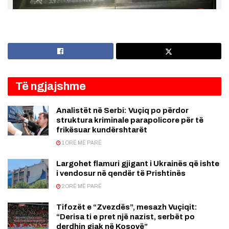
Të ngjajshme
Analistët në Serbi: Vuçiq po përdor
struktura kriminale parapolicore për të
frikësuar kundërshtarët
1 ORË MË PARË
Largohet flamuri gjigant i Ukrainës që ishte
i vendosur në qendër të Prishtinës
2 ORË MË PARË
Tifozët e “Zvezdës”, mesazh Vuçiqit:
“Derisa ti e pret një nazist, serbët po
derdhin gjak në Kosovë”