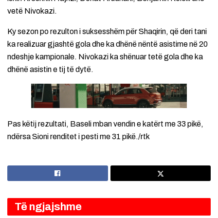
vetë Nivokazi.
Ky sezon po rezulton i suksesshëm për Shaqirin, që deri tani
ka realizuar gjashtë gola dhe ka dhënë nëntë asistime në 20
ndeshje kampionale. Nivokazi ka shënuar tetë gola dhe ka
dhënë asistin e tij të dytë.
Pas këtij rezultati, Baseli mban vendin e katërt me 33 pikë,
ndërsa Sioni renditet i pesti me 31 pikë./rtk
Të ngjajshme