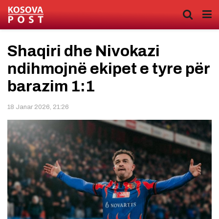
Shaqiri dhe Nivokazi
ndihmojnë ekipet e tyre për
barazim 1:1
18 Janar 2026, 21:26