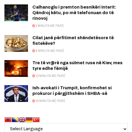
Calhanoglu i premton besnikëri Interit:
Qëndroj këtu, po më telefonuan do të
rinovoj
2 MINUTA MË PARË
Cilat janë përfitimet shëndetësore të
fistekëve?
8 MINUTA MË PARË
Tre të vr@rë nga súlmet ruse në Kiev, mes
tyre edhe fëmijë
12 MINUTA MË PARË
Ish-avokati i Trumpit, konfirmohet si
prokuror i përgjithshëm i SHBA-së
16 MINUTA MË PARË