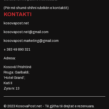
(Për më shumë shihni rubrikën e kontaktit)
KONTAKTI
kosovapost.net
kosovapost.net@gmail.com
kosovapost.marketing@gmail.com
+ 383 49 890 321
Adresa:
Kosovë/ Prishtinë
Rruga: Garibaldi;
‘Hotel Grand’;
Kati II
Zyra nr. 13
© 2023 KosovaPost.net - Të gjitha të drejtat e rezervuara.