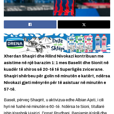
Xherdan Shaqiri dhe Rilind Nivokazi kontribuan me
asistime në një barazim 1:1 mes Baselit dhe Sionit në
kuadër të xhiros së 20-të të Superligës zvicerane.
Shaqiri shërbeu për golin në minutën e katërt, ndërsa
Nivokazi gjeti mënyrën për të asistuar në minutën e
57-të.
Baseli, përveç Shaqirit, u aktivizua edhe Albian Ajeti, i cili
hyri në fushë në minutën e 60-të. Ndërsa te Sioni, titullarë
ishin Kreshnik Hajrizi, Donat Rrudhani, Benjamin Kololli dhe