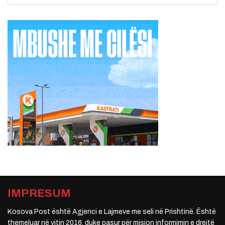
IMPRESUM
Kosova Post është Agjenci e Lajmeve me seli në Prishtinë. Është
themeluar në vitin 2016, duke pasur për mision informimin e drejtë