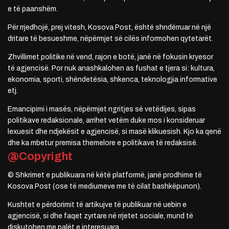
e të paanshëm.
Për rrjedhojë, prej vitesh, Kosova Post, është shndërruar në një
dritare të besueshme, nëpërmjet së cilës informohen qytetarët.
Zhvillimet politike në vend, rajon e botë, janë në fokusin kryesor
të agjencisë. Por nuk anashkalohen as fushat e tjera si: kultura,
ekonomia, sporti, shëndetësia, shkenca, teknologjia informative
etj.
Emancipimi i masës, nëpërmjet ngritjes së vetëdijes, sipas
politikave redaksionale, arrihet vetëm duke mos i konsideruar
lexuesit dhe ndjekësit e agjencisë, si masë klikuesish. Kjo ka qenë
dhe ka mbetur premisa themelore e politikave të redaksisë.
@Copyright
© Shkrimet e publikuara në këtë platformë, janë prodhime të
Kosova Post (ose të mediumeve me të cilat bashkëpunon).
Kushtet e përdorimit të artikujve të publikuar në uebin e
agjencisë, si dhe faqet zyrtare në rrjetet sociale, mund të
diskutohen me palët e interesuara.