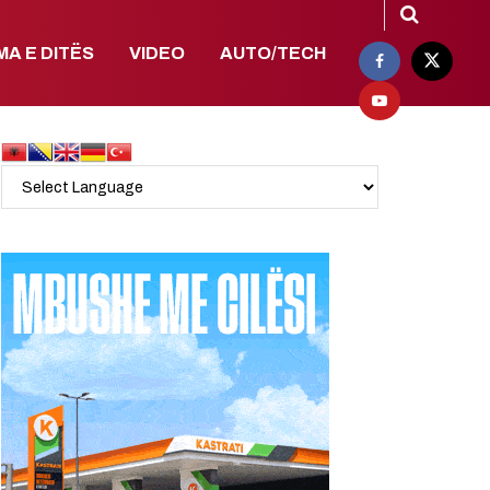
MA E DITËS
VIDEO
AUTO/TECH