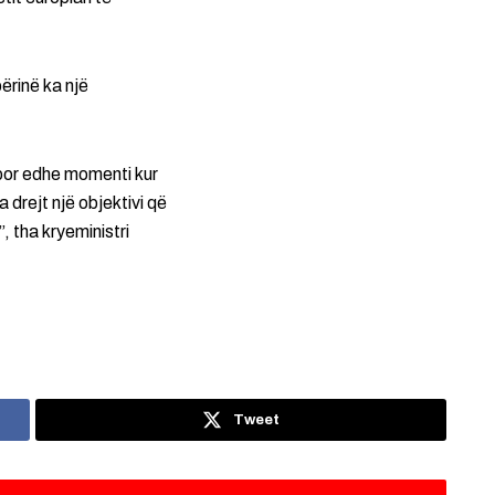
ërinë ka një
 por edhe momenti kur
 drejt një objektivi që
 tha kryeministri
Tweet