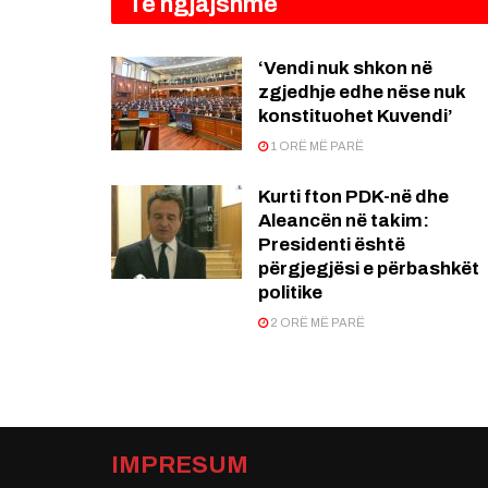
Të ngjajshme
‘Vendi nuk shkon në
zgjedhje edhe nëse nuk
konstituohet Kuvendi’
1 ORË MË PARË
Kurti fton PDK-në dhe
Aleancën në takim:
Presidenti është
përgjegjësi e përbashkët
politike
2 ORË MË PARË
IMPRESUM