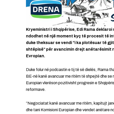
Kryeministri i Shqipërise, Edi Rama deklaroi
ndodhet në një moment kyç të procesit të in
duke theksuar se vendi “i ka plotësuar të gji
shtëpisë” për avancimin drejt anëtarësimit 
Evropian.
Duke folur në podcastin e tij të së dielës, Rama t
BE-në kanë avancuar me ritëm të shpejtë dhe se ra
Europian vlerëson pozitivisht progresin e Shqipëri
reformave.
“Negociatat kanë avancuar me ritëm, kapitujt jan
dhe tani Komisioni Europian dhe vendet anëtare n