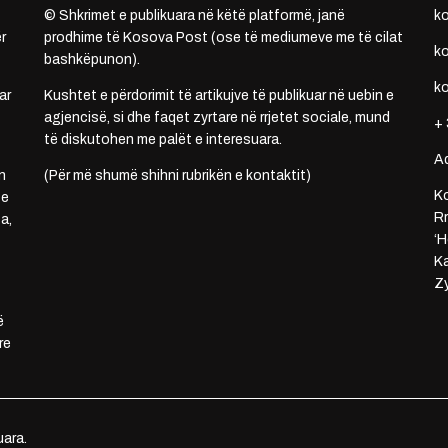
© Shkrimet e publikuara në këtë platformë, janë
k
r
prodhime të Kosova Post (ose të mediumeve me të cilat
k
bashkëpunon).
k
ar
Kushtet e përdorimit të artikujve të publikuar në uebin e
agjencisë, si dhe faqet zyrtare në rrjetet sociale, mund
+ 
të diskutohen me palët e interesuara.
A
n
(Për më shumë shihni rubrikën e kontaktit)
Ko
 e
Rr
a,
‘H
Ka
Zy
ë
re
uara.