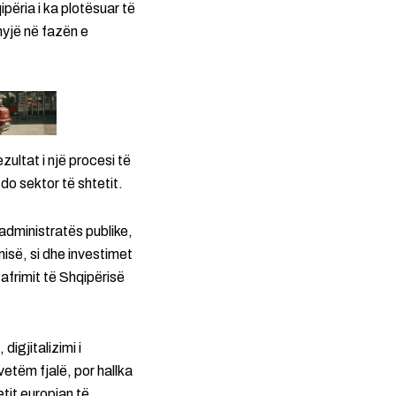
përia i ka plotësuar të
hyjë në fazën e
ezultat i një procesi të
 sektor të shtetit.
administratës publike,
isë, si dhe investimet
 afrimit të Shqipërisë
digjitalizimi i
etëm fjalë, por hallka
tetit europian të