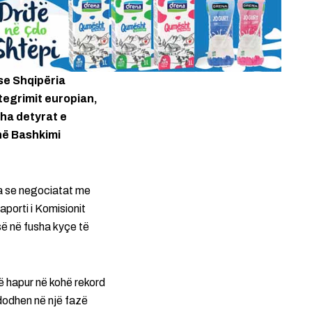
 se Shqipëria
tegrimit europian,
tha detyrat e
në Bashkimi
ha se negociatat me
porti i Komisionit
së në fusha kyçe të
ë hapur në kohë rekord
dodhen në një fazë