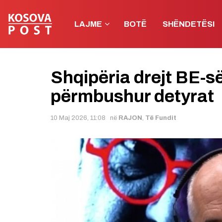
LAJME
BOTË
SHËNDETËSI
Shqipëria drejt BE-s
përmbushur detyrat
10 Maj 2026, 11:08
në
RAJON
,
Të Fundit