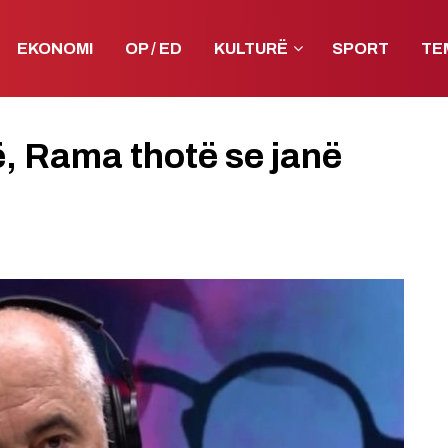
EKONOMI
OP / ED
KULTURË
SPORT
TE
ë, Rama thotë se janë