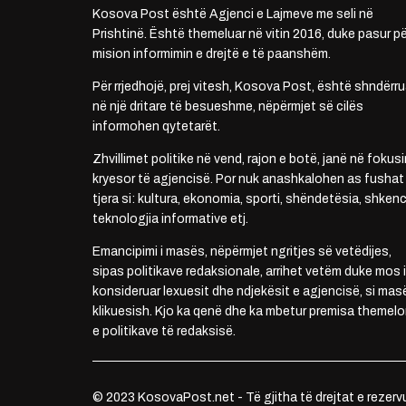
Kosova Post është Agjenci e Lajmeve me seli në
Prishtinë. Është themeluar në vitin 2016, duke pasur pë
mision informimin e drejtë e të paanshëm.
Për rrjedhojë, prej vitesh, Kosova Post, është shndërru
në një dritare të besueshme, nëpërmjet së cilës
informohen qytetarët.
Zhvillimet politike në vend, rajon e botë, janë në fokusi
kryesor të agjencisë. Por nuk anashkalohen as fushat
tjera si: kultura, ekonomia, sporti, shëndetësia, shkenc
teknologjia informative etj.
Emancipimi i masës, nëpërmjet ngritjes së vetëdijes,
sipas politikave redaksionale, arrihet vetëm duke mos i
konsideruar lexuesit dhe ndjekësit e agjencisë, si mas
klikuesish. Kjo ka qenë dhe ka mbetur premisa themelo
e politikave të redaksisë.
© 2023 KosovaPost.net - Të gjitha të drejtat e rezerv