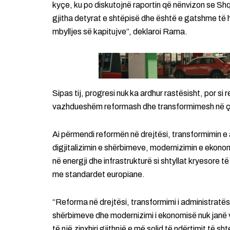
kyçe, ku po diskutojnë raportin që nënvizon se Shqi
gjitha detyrat e shtëpisë dhe është e gatshme të 
mbylljes së kapitujve”, deklaroi Rama.
Sipas tij, progresi nuk ka ardhur rastësisht, por si r
vazhdueshëm reformash dhe transformimesh në çdo
Ai përmendi reformën në drejtësi, transformimin e 
digjitalizimin e shërbimeve, modernizimin e ekonom
në energji dhe infrastrukturë si shtyllat kryesore të
me standardet europiane.
“Reforma në drejtësi, transformimi i administratës, 
shërbimeve dhe modernizimi i ekonomisë nuk janë v
të një zinxhiri gjithnjë e më solid të ndërtimit të sh