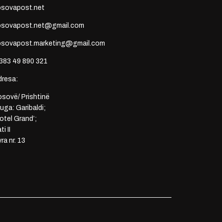
osovapost.net
osovapost.net@gmail.com
osovapost.marketing@gmail.com
383 49 890 321
dresa:
sovë/ Prishtinë
uga: Garibaldi;
otel Grand’;
ti II
ra nr. 13