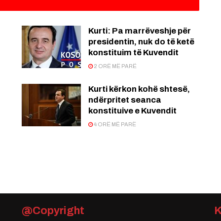
Kurti: Pa marrëveshje për
presidentin, nuk do të ketë
konstituim të Kuvendit
2 ORË MË PARË
Kurti kërkon kohë shtesë,
ndërpritet seanca
konstituive e Kuvendit
4 ORË MË PARË
@Copyright