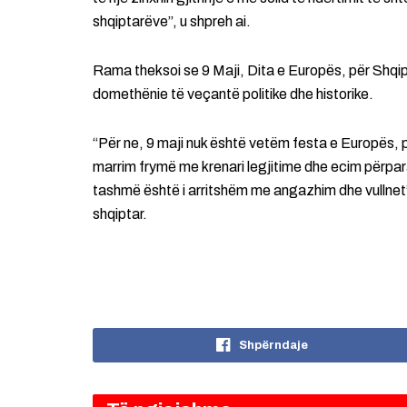
shqiptarëve”, u shpreh ai.
Rama theksoi se 9 Maji, Dita e Europës, për Shqip
domethënie të veçantë politike dhe historike.
“Për ne, 9 maji nuk është vetëm festa e Europës,
marrim frymë me krenari legjitime dhe ecim përpara
tashmë është i arritshëm me angazhim dhe vullnet”,
shqiptar.
Shpërndaje