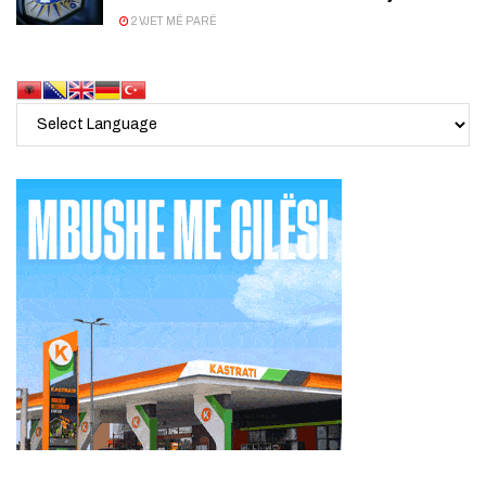
2 VJET MË PARË