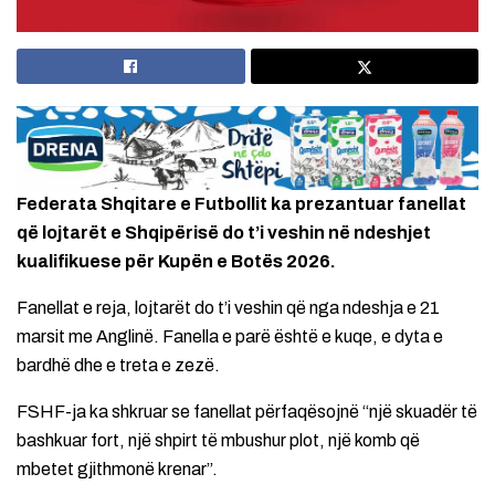
Federata Shqitare e Futbollit ka prezantuar fanellat
që lojtarët e Shqipërisë do t’i veshin në ndeshjet
kualifikuese për Kupën e Botës 2026.
Fanellat e reja, lojtarët do t’i veshin që nga ndeshja e 21
marsit me Anglinë. Fanella e parë është e kuqe, e dyta e
bardhë dhe e treta e zezë.
FSHF-ja ka shkruar se fanellat përfaqësojnë “një skuadër të
bashkuar fort, një shpirt të mbushur plot, një komb që
mbetet gjithmonë krenar”.