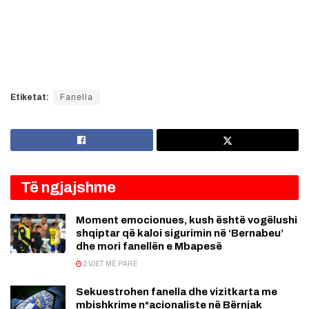
Etiketat:
Fanella
Të ngjajshme
Moment emocionues, kush është vogëlushi
shqiptar që kaloi sigurimin në ‘Bernabeu’
dhe mori fanellën e Mbapesë
2 VJET MË PARË
Sekuestrohen fanella dhe vizitkarta me
mbishkrime n*acionaliste në Bërnjak