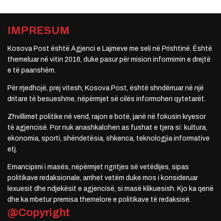
IMPRESUM
Kosova Post është Agjenci e Lajmeve me seli në Prishtinë. Është
themeluar në vitin 2016, duke pasur për mision informimin e drejtë
e të paanshëm.
Për rrjedhojë, prej vitesh, Kosova Post, është shndërruar në një
dritare të besueshme, nëpërmjet së cilës informohen qytetarët.
Zhvillimet politike në vend, rajon e botë, janë në fokusin kryesor
të agjencisë. Por nuk anashkalohen as fushat e tjera si: kultura,
ekonomia, sporti, shëndetësia, shkenca, teknologjia informative
etj.
Emancipimi i masës, nëpërmjet ngritjes së vetëdijes, sipas
politikave redaksionale, arrihet vetëm duke mos i konsideruar
lexuesit dhe ndjekësit e agjencisë, si masë klikuesish. Kjo ka qenë
dhe ka mbetur premisa themelore e politikave të redaksisë.
@Copyright