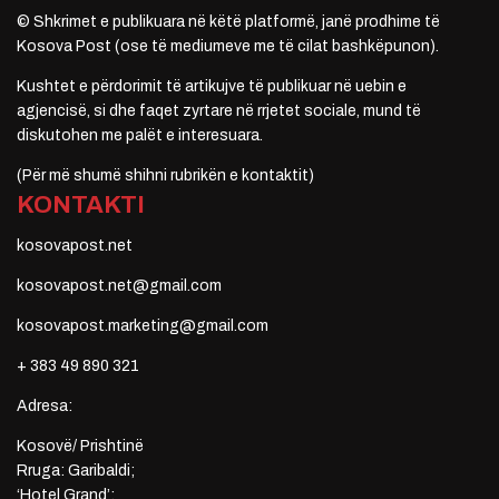
© Shkrimet e publikuara në këtë platformë, janë prodhime të
Kosova Post (ose të mediumeve me të cilat bashkëpunon).
Kushtet e përdorimit të artikujve të publikuar në uebin e
agjencisë, si dhe faqet zyrtare në rrjetet sociale, mund të
diskutohen me palët e interesuara.
(Për më shumë shihni rubrikën e kontaktit)
KONTAKTI
kosovapost.net
kosovapost.net@gmail.com
kosovapost.marketing@gmail.com
+ 383 49 890 321
Adresa:
Kosovë/ Prishtinë
Rruga: Garibaldi;
‘Hotel Grand’;