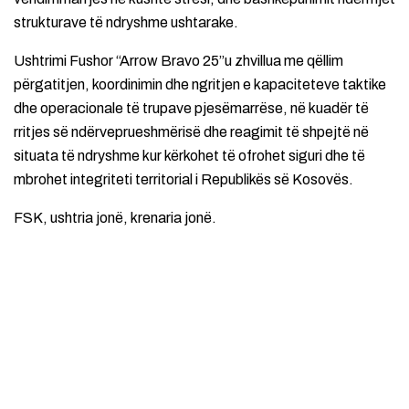
strukturave të ndryshme ushtarake.
Ushtrimi Fushor “Arrow Bravo 25”u zhvillua me qëllim
përgatitjen, koordinimin dhe ngritjen e kapaciteteve taktike
dhe operacionale të trupave pjesëmarrëse, në kuadër të
rritjes së ndërveprueshmërisë dhe reagimit të shpejtë në
situata të ndryshme kur kërkohet të ofrohet siguri dhe të
mbrohet integriteti territorial i Republikës së Kosovës.
FSK, ushtria jonë, krenaria jonë.