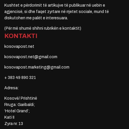
Kushtet e përdorimit të artikujve të publikuar në uebin e
agjencisë, si dhe faqet zyrtare në rrjetet sociale, mund të
diskutohen me palët e interesuara.
(Për më shumë shihni rubrikën e kontaktit)
KONTAKTI
kosovapost.net
kosovapost.net@gmail.com
kosovapost.marketing@gmail.com
+ 383 49 890 321
Adresa:
Kosovë/ Prishtinë
Rruga: Garibaldi;
‘Hotel Grand’;
Kati II
Zyra nr. 13