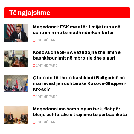
Të ngjajshme
Maqedonci: FSK me afër 1 mijë trupa në
ushtrimin më të madh ndërkombëtar
1 VIT MË PARË
Kosova dhe SHBA vazhdojnë thellimin e
bashkëpunimit në mbrojtje dhe siguri
1 VIT MË PARË
Çfarë do të thotë bashkimi i Bullgarisë në
marrëveshjen ushtarake Kosovë-Shqipëri-
Kroaci?
1 VIT MË PARË
Maqedonci me homologun turk, flet për
blerje ushtarake e trajnime të përbashkëta
1 VIT MË PARË