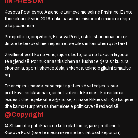
IMPRESUM
Kosova Post është Agjenci e Lajmeve me seli në Prishtinë. Është
themeluar në vitin 2016, duke pasur për mision informimin e drejtë
e të paanshëm.
Për rrjedhojë, prej vitesh, Kosova Post, është shndërruar në një
dritare të besueshme, nëpërmjet së cilës informohen qytetarët.
Zhvillimet politike në vend, rajon e botë, janë në fokusin kryesor
të agjencisë. Por nuk anashkalohen as fushat e tjera si: kultura,
ekonomia, sporti, shëndetësia, shkenca, teknologjia informative
etj.
Emancipimi i masës, nëpërmjet ngritjes së vetëdijes, sipas
politikave redaksionale, arrihet vetëm duke mos i konsideruar
lexuesit dhe ndjekësit e agjencisë, si masë klikuesish. Kjo ka qenë
dhe ka mbetur premisa themelore e politikave të redaksisë.
@Copyright
© Shkrimet e publikuara në këtë platformë, janë prodhime të
Kosova Post (ose të mediumeve me të cilat bashkëpunon).