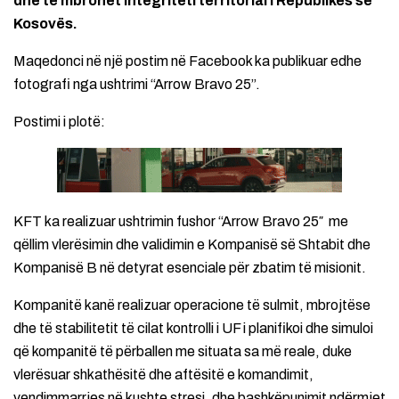
dhe të mbrohet integriteti territorial i Republikës së
Kosovës.
Maqedonci në një postim në Facebook ka publikuar edhe
fotografi nga ushtrimi “Arrow Bravo 25”.
Postimi i plotë:
KFT ka realizuar ushtrimin fushor “Arrow Bravo 25″ me
qëllim vlerësimin dhe validimin e Kompanisë së Shtabit dhe
Kompanisë B në detyrat esenciale për zbatim të misionit.
Kompanitë kanë realizuar operacione të sulmit, mbrojtëse
dhe të stabilitetit të cilat kontrolli i UF i planifikoi dhe simuloi
që kompanitë të përballen me situata sa më reale, duke
vlerësuar shkathësitë dhe aftësitë e komandimit,
vendimmarrjes në kushte stresi, dhe bashkëpunimit ndërmjet