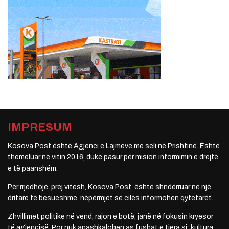
IMPRESUM
Kosova Post është Agjenci e Lajmeve me seli në Prishtinë. Është
themeluar në vitin 2016, duke pasur për mision informimin e drejtë
e të paanshëm.
Për rrjedhojë, prej vitesh, Kosova Post, është shndërruar në një
dritare të besueshme, nëpërmjet së cilës informohen qytetarët.
Zhvillimet politike në vend, rajon e botë, janë në fokusin kryesor
të agjencisë. Por nuk anashkalohen as fushat e tjera si: kultura,