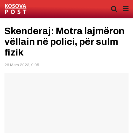
Skenderaj: Motra lajmëron
vëllain në polici, për sulm
fizik
26 Mars 2023, 9:05