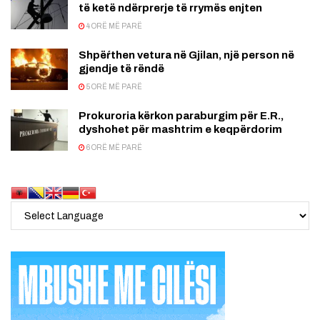
të ketë ndërprerje të rrymës enjten
4 ORË MË PARË
Shpëŕthen vetura në Gjilan, një person në
gjendje të rëndë
5 ORË MË PARË
Prokuroria kërkon paraburgim për E.R.,
dyshohet për mashtrim e keqpërdorim
6 ORË MË PARË