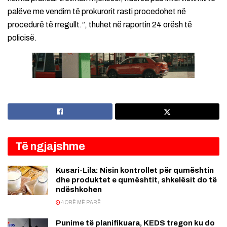
palëve me vendim të prokurorit rasti procedohet në
procedurë të rregullt.”, thuhet në raportin 24 orësh të
policisë.
Të ngjajshme
Kusari-Lila: Nisin kontrollet për qumështin
dhe produktet e qumështit, shkelësit do të
ndëshkohen
4 ORË MË PARË
Punime të planifikuara, KEDS tregon ku do