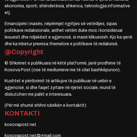
ekonomia, sporti, shëndetësia, shkenca, teknologjia informative
etj.
Emancipimi i masës, nëpërmjet ngritjes së vetëdijes, sipas
politikave redaksionale, arrihet vetëm duke mos i konsideruar
lexuesit dhe ndjekësit e agjencisë, si masë klikuesish. Kjo ka qenë
dhe ka mbetur premisa themelore e politikave të redaksisë.
@Copyright
© Shkrimet e publikuara në këtë platformë, janë prodhime të
Kosova Post (ose të mediumeve me të cilat bashkëpunon).
Kushtet e përdorimit të artikujve të publikuar në uebin e
agjencisë, si dhe faqet zyrtare në rrjetet sociale, mund të
diskutohen me palët e interesuara.
(Për më shumë shihni rubrikën e kontaktit)
KONTAKTI
kosovapost.net
kosovapost.net@gmail.com