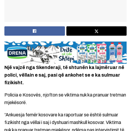
Një vajzë nga Skenderaji, të shtunën ka lajmëruar në
polici, vëllain e saj, pasi që ankohet se e ka sulmuar
fizikisht.
Policia e Kosovës, njofton se viktima nuk ka pranuar tretman
mjekësorë.
“Ankuesja femër kosovare ka raportuar se është sulmuar
fizikisht nga vëllai i saj i dyshuari mashkull kosovar. Viktima
nuk ka pranuar tretman mjekësor, ndërsa pas intervistimit të