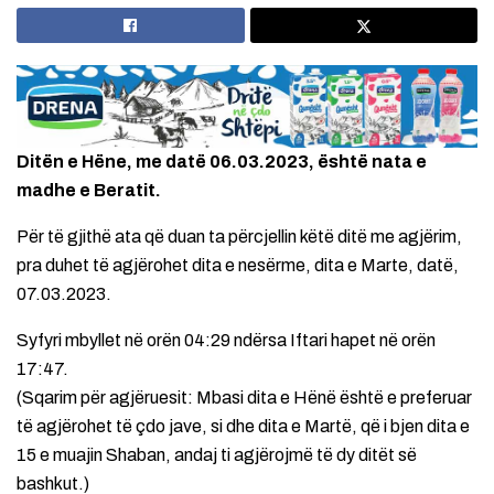
Ditën e Hëne, me datë 06.03.2023, është nata e
madhe e Beratit.
Për të gjithë ata që duan ta përcjellin këtë ditë me agjërim,
pra duhet të agjërohet dita e nesërme, dita e Marte, datë,
07.03.2023.
Syfyri mbyllet në orën 04:29 ndërsa Iftari hapet në orën
17:47.
(Sqarim për agjëruesit: Mbasi dita e Hënë është e preferuar
të agjërohet të çdo jave, si dhe dita e Martë, që i bjen dita e
15 e muajin Shaban, andaj ti agjërojmë të dy ditët së
bashkut.)