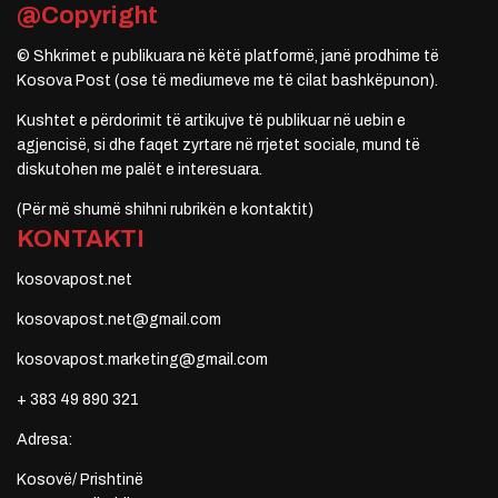
@Copyright
© Shkrimet e publikuara në këtë platformë, janë prodhime të
Kosova Post (ose të mediumeve me të cilat bashkëpunon).
Kushtet e përdorimit të artikujve të publikuar në uebin e
agjencisë, si dhe faqet zyrtare në rrjetet sociale, mund të
diskutohen me palët e interesuara.
(Për më shumë shihni rubrikën e kontaktit)
KONTAKTI
kosovapost.net
kosovapost.net@gmail.com
kosovapost.marketing@gmail.com
+ 383 49 890 321
Adresa:
Kosovë/ Prishtinë