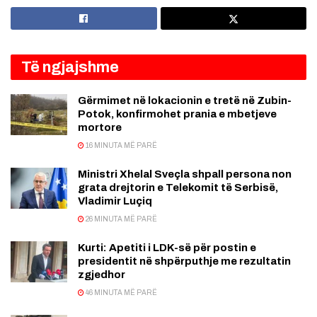
Të ngjajshme
Gërmimet në lokacionin e tretë në Zubin-
Potok, konfirmohet prania e mbetjeve
mortore
16 MINUTA MË PARË
Ministri Xhelal Sveçla shpall persona non
grata drejtorin e Telekomit të Serbisë,
Vladimir Luçiq
26 MINUTA MË PARË
Kurti: Apetiti i LDK-së për postin e
presidentit në shpërputhje me rezultatin
zgjedhor
46 MINUTA MË PARË