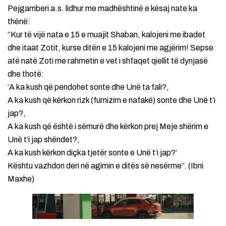
Pejgamberi a.s. lidhur me madhështinë e kësaj nate ka
thënë:
“Kur të vijë nata e 15 e muajit Shaban, kalojeni me ibadet
dhe itaat Zotit, kurse ditën e 15 kalojeni me agjërim! Sepse
atë natë Zoti me rahmetin e vet i shfaqet qiellit të dynjasë
dhe thotë:
‘A ka kush që pendohet sonte dhe Unë ta fali?,
A ka kush që kërkon rizk (furnizim e nafakë) sonte dhe Unë t’i
jap?,
A ka kush që është i sëmurë dhe kërkon prej Meje shërim e
Unë t’i jap shëndet?,
A ka kush kërkon diçka tjetër sonte e Unë t’i jap?’
Kështu vazhdon deri në agimin e ditës së nesërme”. (Ibni
Maxhe)