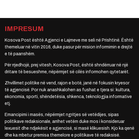
IMPRESUM
Kosova Post është Agjenci e Lajmeve me seli në Prishtinë. Është
themeluar në vitin 2016, duke pasur për mision informimin e drejtë
e të paanshëm.
Për rrjedhojë, prej vitesh, Kosova Post, është shndërruar në një
dritare të besueshme, nëpërmjet së cilës informohen qytetarët.
Zhvillimet politike në vend, rajon e botë, janë në fokusin kryesor
të agjencisë. Por nuk anashkalohen as fushat e tjera si: kultura,
ekonomia, sporti, shëndetësia, shkenca, teknologjia informative
etj.
Emancipimi i masës, nëpërmjet ngritjes së vetëdijes, sipas
politikave redaksionale, arrihet vetëm duke mos i konsideruar
lexuesit dhe ndjekësit e agjencisë, si masë klikuesish. Kjo ka qenë
dhe ka mbetur premisa themelore e politikave të redaksisë.