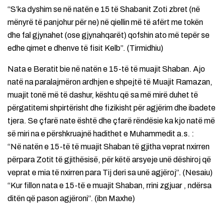
“S’ka dyshim se në natën e 15 të Shabanit Zoti zbret (në
mënyrë të panjohur për ne) në qiellin më të afërt me tokën
dhe fal gjynahet (ose gjynahqarët) qofshin ato më tepër se
edhe qimet e dhenve të fisit Kelb”. (Tirmidhiu)
Nata e Beratit bie në natën e 15-të të muajit Shaban. Ajo
natë na paralajmëron ardhjen e shpejtë të Muajit Ramazan,
muajit tonë më të dashur, kështu që sa më mirë duhet të
përgatitemi shpirtërisht dhe fizikisht për agjërim dhe ibadete
tjera. Se çfarë nate është dhe çfarë rëndësie ka kjo natë më
së miri na e përshkruajnë hadithet e Muhammedit a.s. :
“Në natën e 15-të të muajit Shaban të gjitha veprat nxirren
përpara Zotit të gjithësisë, për këtë arsyeje unë dëshiroj që
veprat e mia të nxirren para Tij deri sa unë agjëroj”. (Nesaiu)
“Kur fillon nata e 15-të e muajit Shaban, rrini zgjuar , ndërsa
ditën që pason agjëroni”. (ibn Maxhe)