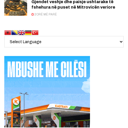
Gjendet veshje dhe paisje ushtarake të
fshehura në puset në Mitrovicën veriore
2 ORË MË PARË