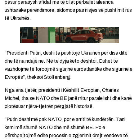
pasur parasysh sfidat me të cilat përballet aleanca
ushtarake perëndimore, sidomos pas nisjes së pushtimit rus
të Ukrainës.
“Presidenti Putin, deshi ta pushtojë Ukrainën për disa ditë
dhe të na ndajë ne. Në të dyja këto dështoi. Duhet të
vazhdojmë të forcojmë sigurinë euroatlantike dhe sigurinë e
Evropës”, theksoi Stoltenberg.
Nga ana tjetër, presidenti i Këshillit Evropian, Charles
Michel, tha se NATO dhe BE janë rritur paralelisht dhe kanë
plotësuar njëra-tjetrën përgjatë historisë.
“Putin deshi më pak NATO, por e arriti të kundërtën. Tani
kemi më shumë NATO dhe më shumë BE. Po e
përshpejtojmë edhe procesin e zgjerimit drejt vendeve të