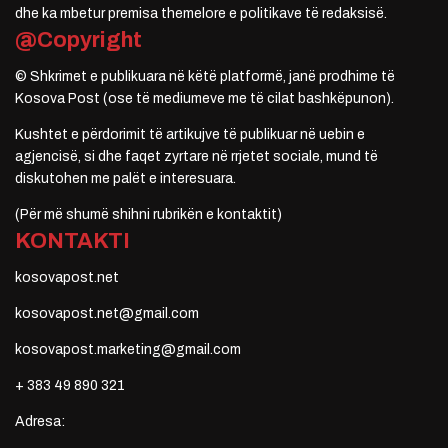
dhe ka mbetur premisa themelore e politikave të redaksisë.
@Copyright
© Shkrimet e publikuara në këtë platformë, janë prodhime të
Kosova Post (ose të mediumeve me të cilat bashkëpunon).
Kushtet e përdorimit të artikujve të publikuar në uebin e
agjencisë, si dhe faqet zyrtare në rrjetet sociale, mund të
diskutohen me palët e interesuara.
(Për më shumë shihni rubrikën e kontaktit)
KONTAKTI
kosovapost.net
kosovapost.net@gmail.com
kosovapost.marketing@gmail.com
+ 383 49 890 321
Adresa: