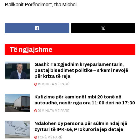
Ballkanit Perëndimor”, tha Michel.
Të ngjajshme
Gashi: Ta zgjedhim kryeparlamentarin,
pastaj bisedimet politike – s’kemi nevojë
për kriza të reja
19 MINUTA MË PARË
Kufizime për kamionët mbi 20 tonë në
autoudhë, nesër nga ora 11:00 deri në 17:30
29 MINUTA MË PARË
Ndalohen dy persona për súlmin ndaj një
zyrtari të IPK-së, Prokuroria jep detaje
1 ORË MË PARË