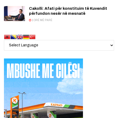
Cakolli: Afati për konstituim të Kuvendit
përfundon nesër në mesnatë
1 ORË MË PARË