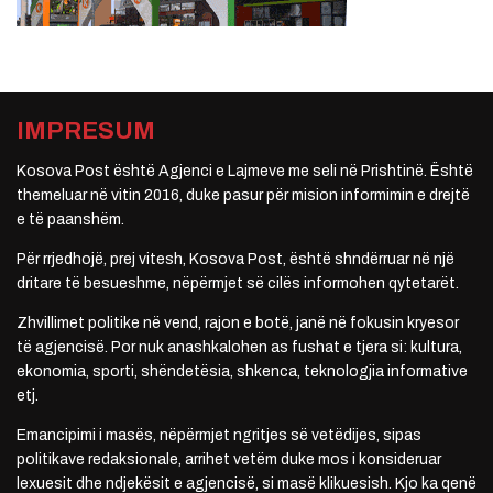
IMPRESUM
Kosova Post është Agjenci e Lajmeve me seli në Prishtinë. Është
themeluar në vitin 2016, duke pasur për mision informimin e drejtë
e të paanshëm.
Për rrjedhojë, prej vitesh, Kosova Post, është shndërruar në një
dritare të besueshme, nëpërmjet së cilës informohen qytetarët.
Zhvillimet politike në vend, rajon e botë, janë në fokusin kryesor
të agjencisë. Por nuk anashkalohen as fushat e tjera si: kultura,
ekonomia, sporti, shëndetësia, shkenca, teknologjia informative
etj.
Emancipimi i masës, nëpërmjet ngritjes së vetëdijes, sipas
politikave redaksionale, arrihet vetëm duke mos i konsideruar
lexuesit dhe ndjekësit e agjencisë, si masë klikuesish. Kjo ka qenë