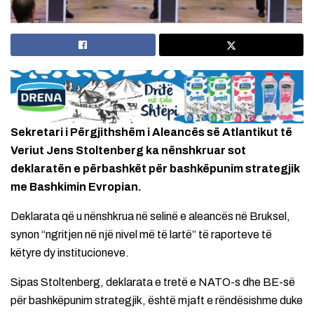
Sekretari i Përgjithshëm i Aleancës së Atlantikut të
Veriut Jens Stoltenberg ka nënshkruar sot
deklaratën e përbashkët për bashkëpunim strategjik
me Bashkimin Evropian.
Deklarata që u nënshkrua në selinë e aleancës në Bruksel,
synon “ngritjen në një nivel më të lartë” të raporteve të
këtyre dy institucioneve.
Sipas Stoltenberg, deklarata e tretë e NATO-s dhe BE-së
për bashkëpunim strategjik, është mjaft e rëndësishme duke