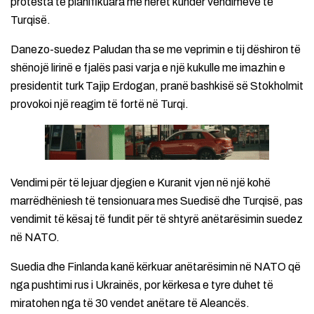
protesta të planifikuara më herët kundër vendimeve të
Turqisë.
Danezo-suedez Paludan tha se me veprimin e tij dëshiron të
shënojë lirinë e fjalës pasi varja e një kukulle me imazhin e
presidentit turk Tajip Erdogan, pranë bashkisë së Stokholmit
provokoi një reagim të fortë në Turqi.
Vendimi për të lejuar djegien e Kuranit vjen në një kohë
marrëdhëniesh të tensionuara mes Suedisë dhe Turqisë, pas
vendimit të kësaj të fundit për të shtyrë anëtarësimin suedez
në NATO.
Suedia dhe Finlanda kanë kërkuar anëtarësimin në NATO që
nga pushtimi rus i Ukrainës, por kërkesa e tyre duhet të
miratohen nga të 30 vendet anëtare të Aleancës.