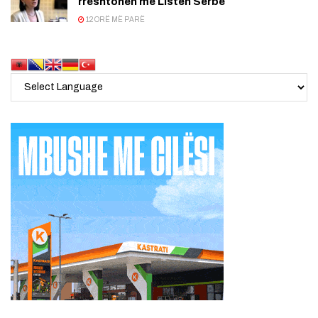
rreshtohen me Listën Serbe
12 ORË MË PARË