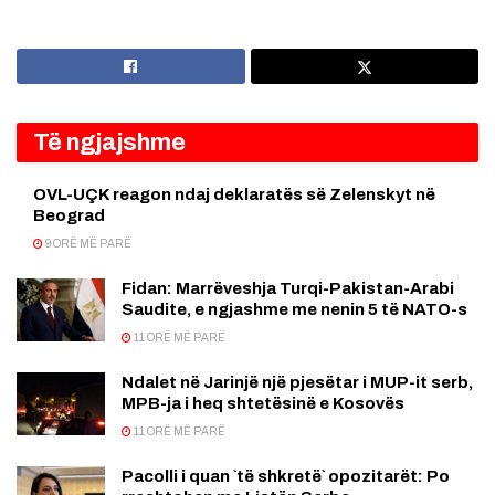
Të ngjajshme
OVL-UÇK reagon ndaj deklaratës së Zelenskyt në
Beograd
9 ORË MË PARË
Fidan: Marrëveshja Turqi-Pakistan-Arabi
Saudite, e ngjashme me nenin 5 të NATO-s
11 ORË MË PARË
Ndalet në Jarinjë një pjesëtar i MUP-it serb,
MPB-ja i heq shtetësinë e Kosovës
11 ORË MË PARË
Pacolli i quan `të shkretë` opozitarët: Po