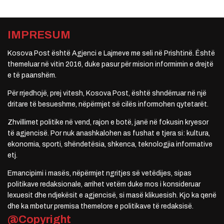
IMPRESUM
Kosova Post është Agjenci e Lajmeve me seli në Prishtinë. Është
themeluar në vitin 2016, duke pasur për mision informimin e drejtë
e të paanshëm.
Për rrjedhojë, prej vitesh, Kosova Post, është shndërruar në një
dritare të besueshme, nëpërmjet së cilës informohen qytetarët.
Zhvillimet politike në vend, rajon e botë, janë në fokusin kryesor
të agjencisë. Por nuk anashkalohen as fushat e tjera si: kultura,
ekonomia, sporti, shëndetësia, shkenca, teknologjia informative
etj.
Emancipimi i masës, nëpërmjet ngritjes së vetëdijes, sipas
politikave redaksionale, arrihet vetëm duke mos i konsideruar
lexuesit dhe ndjekësit e agjencisë, si masë klikuesish. Kjo ka qenë
dhe ka mbetur premisa themelore e politikave të redaksisë.
@Copyright