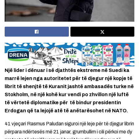
Një lider i dënuar i së djathtës ekstreme në Suedi ka
marrë lejen nga autoritetet për të djegur një kopje të
librit të shenjtë të Kuranit jashtë ambasadës turke në
Stokholm, në një kohë kur vendi po zhvillon një luftë
të vërtetë diplomatike për të bindur presidentin
Erdogan që ta lejojë atë të anëtarësohet në NATO.
41 vjeçari Rasmus Paludan siguroi një leje për të djegur librin
përpara ndërtesës më 21 janar, grumbullim i cili përkoi me dy