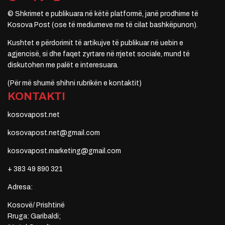
© Shkrimet e publikuara në këtë platformë, janë prodhime të
Kosova Post (ose të mediumeve me të cilat bashkëpunon).
Kushtet e përdorimit të artikujve të publikuar në uebin e
agjencisë, si dhe faqet zyrtare në rrjetet sociale, mund të
diskutohen me palët e interesuara.
(Për më shumë shihni rubrikën e kontaktit)
KONTAKTI
kosovapost.net
kosovapost.net@gmail.com
kosovapost.marketing@gmail.com
+ 383 49 890 321
Adresa:
Kosovë/ Prishtinë
Rruga: Garibaldi;