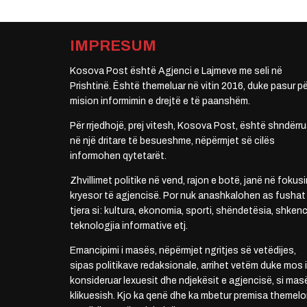
IMPRESUM
Kosova Post është Agjenci e Lajmeve me seli në
Prishtinë. Është themeluar në vitin 2016, duke pasur pë
mision informimin e drejtë e të paanshëm.
Për rrjedhojë, prej vitesh, Kosova Post, është shndërru
në një dritare të besueshme, nëpërmjet së cilës
informohen qytetarët.
Zhvillimet politike në vend, rajon e botë, janë në fokusi
kryesor të agjencisë. Por nuk anashkalohen as fushat
tjera si: kultura, ekonomia, sporti, shëndetësia, shkenc
teknologjia informative etj.
Emancipimi i masës, nëpërmjet ngritjes së vetëdijes,
sipas politikave redaksionale, arrihet vetëm duke mos i
konsideruar lexuesit dhe ndjekësit e agjencisë, si mas
klikuesish. Kjo ka qenë dhe ka mbetur premisa themelo