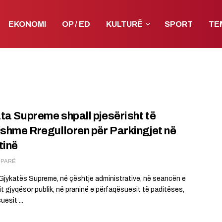
EKONOMI
OP / ED
KULTURË
SPORT
TE
ta Supreme shpall pjesërisht të
jshme Rregulloren për Parkingjet në
tinë
Ë PARË
i Gjykatës Supreme, në çështje administrative, në seancën e
it gjyqësor publik, në praninë e përfaqësuesit të paditëses,
esit ...