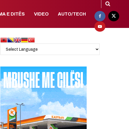
MA E DITËS
VIDEO
AUTO/TECH