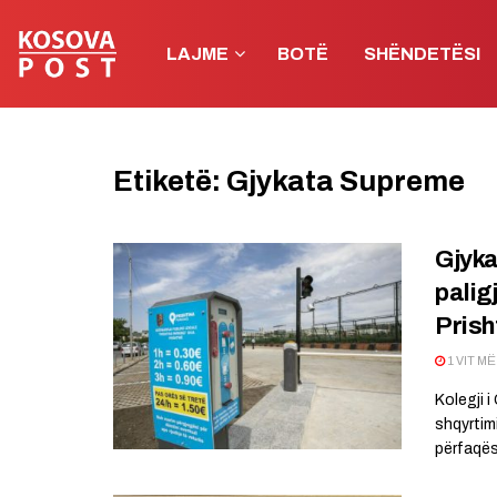
LAJME
BOTË
SHËNDETËSI
Etiketë:
Gjykata Supreme
Gjyka
palig
Prish
1 VIT M
Kolegji 
shqyrtim
përfaqësu