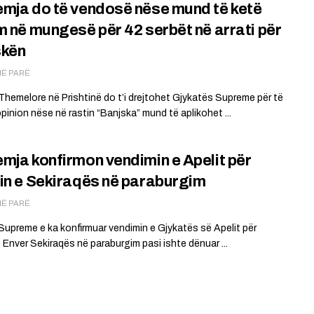
mja do të vendosë nëse mund të ketë
m në mungesë për 42 serbët në arrati për
skën
MË PARË
Themelore në Prishtinë do t’i drejtohet Gjykatës Supreme për të
opinion nëse në rastin “Banjska” mund të aplikohet ...
mja konfirmon vendimin e Apelit për
in e Sekiraqës në paraburgim
MË PARË
Supreme e ka konfirmuar vendimin e Gjykatës së Apelit për
e Enver Sekiraqës në paraburgim pasi ishte dënuar ...