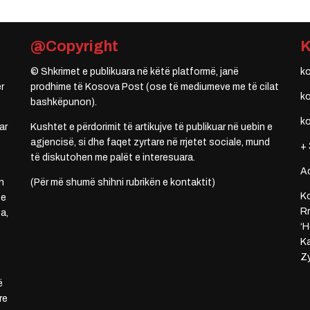
@Copyright
© Shkrimet e publikuara në këtë platformë, janë
k
r
prodhime të Kosova Post (ose të mediumeve me të cilat
k
bashkëpunon).
k
ar
Kushtet e përdorimit të artikujve të publikuar në uebin e
agjencisë, si dhe faqet zyrtare në rrjetet sociale, mund
+ 
të diskutohen me palët e interesuara.
A
n
(Për më shumë shihni rubrikën e kontaktit)
Ko
 e
Rr
a,
‘H
Ka
Zy
ë
re