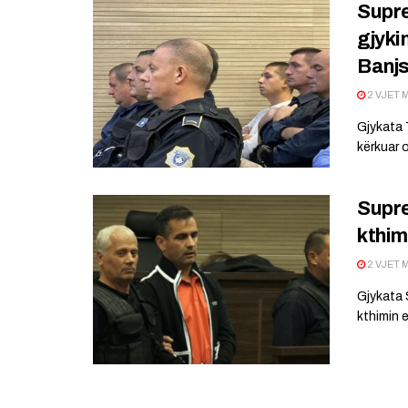
Supre
gjyki
Banj
2 VJET 
Gjykata 
kërkuar 
Supre
kthim
2 VJET 
Gjykata 
kthimin 