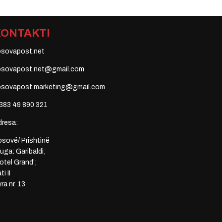
KONTAKTI
osovapost.net
osovapost.net@gmail.com
osovapost.marketing@gmail.com
383 49 890 321
dresa:
sovë/ Prishtinë
uga: Garibaldi;
otel Grand’;
ti II
ra nr. 13