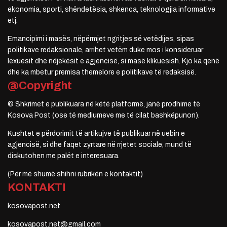
ekonomia, sporti, shëndetësia, shkenca, teknologjia informative
etj.
Emancipimi i masës, nëpërmjet ngritjes së vetëdijes, sipas
politikave redaksionale, arrihet vetëm duke mos i konsideruar
lexuesit dhe ndjekësit e agjencisë, si masë klikuesish. Kjo ka qenë
dhe ka mbetur premisa themelore e politikave të redaksisë.
@Copyright
© Shkrimet e publikuara në këtë platformë, janë prodhime të
Kosova Post (ose të mediumeve me të cilat bashkëpunon).
Kushtet e përdorimit të artikujve të publikuar në uebin e
agjencisë, si dhe faqet zyrtare në rrjetet sociale, mund të
diskutohen me palët e interesuara.
(Për më shumë shihni rubrikën e kontaktit)
KONTAKTI
kosovapost.net
kosovapost.net@gmail.com