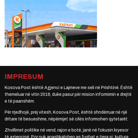
IMPRESUM
Kosova Post është Agjenci e Lajmeve me seli në Prishtinë. Është
themeluar në vitin 2016, duke pasur për mision informimin e drejtë
e të paanshëm.
Për rrjedhojë, prej vitesh, Kosova Post, është shndërruar në një
dritare të besueshme, nëpërmjet së cilës informohen qytetarët.
Zhvillimet politike në vend, rajon e botë, janë në fokusin kryesor
të agjencisë. Por nuk anashkalohen as fushat e tjera si: kultura,