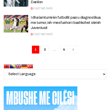
Danilon
2 VJET MË PARË
I dha lamtumirën futbollit pasi u diagnostikua
me tumor, ish-mesfushori i bashkohet sërish
Juventusit
2 VJET MË PARË
1
2
…
4