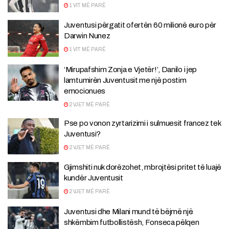
1 VIT MË PARË
Juventusi përgatit ofertën 60 milionë euro për
Darwin Nunez
1 VIT MË PARË
‘Mirupafshim Zonja e Vjetër!’, Danilo i jep
lamtumirën Juventusit me një postim
emocionues
2 VJET MË PARË
Pse po vonon zyrtarizimi i sulmuesit francez tek
Juventusi?
2 VJET MË PARË
Gjimshiti nuk dorëzohet, mbrojtësi pritet të luajë
kundër Juventusit
2 VJET MË PARË
Juventusi dhe Milani mund të bëjmë një
shkëmbim futbollistësh, Fonseca pëlqen