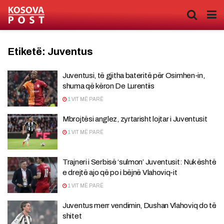
Etiketë:
Juventus
Juventusi, të gjitha bateritë për Osimhen-in,
shuma që këron De Lurentiis
1 VIT MË PARË
Mbrojtësi anglez, zyrtarisht lojtar i Juventusit
1 VIT MË PARË
Trajneri i Serbisë ‘sulmon’ Juventusit: Nuk është
e drejtë ajo që po i bëjnë Vlahoviq-it
1 VIT MË PARË
Juventus merr vendimin, Dushan Vlahoviq do të
shitet