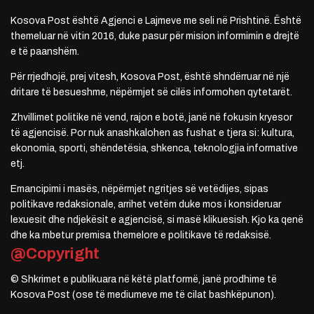
Kosova Post është Agjenci e Lajmeve me seli në Prishtinë. Është
themeluar në vitin 2016, duke pasur për mision informimin e drejtë
e të paanshëm.
Për rrjedhojë, prej vitesh, Kosova Post, është shndërruar në një
dritare të besueshme, nëpërmjet së cilës informohen qytetarët.
Zhvillimet politike në vend, rajon e botë, janë në fokusin kryesor
të agjencisë. Por nuk anashkalohen as fushat e tjera si: kultura,
ekonomia, sporti, shëndetësia, shkenca, teknologjia informative
etj.
Emancipimi i masës, nëpërmjet ngritjes së vetëdijes, sipas
politikave redaksionale, arrihet vetëm duke mos i konsideruar
lexuesit dhe ndjekësit e agjencisë, si masë klikuesish. Kjo ka qenë
dhe ka mbetur premisa themelore e politikave të redaksisë.
@Copyright
© Shkrimet e publikuara në këtë platformë, janë prodhime të
Kosova Post (ose të mediumeve me të cilat bashkëpunon).