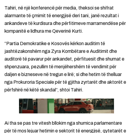
Tahiri, në një konferencë për media, theksoi se shifrat
alarmante të çmimit të energjisë deri tani, janë rezultat i
ankandeve të kurdisura dhe përfitimeve marramendëse për
kompanitë e lidhura me Qeverinë Kurti.
“Partia Demokratike e Kosovës kërkon auditim të
jashtëzakonshëm nga Zyra Kombëtare e Auditimit dhe
auditorë të pavarur për ankandet, përfituesit dhe shumat e
shpenzuara, pezullim të menjëhershëm të vendimit për
daljen e bizneseve në tregun e lirë; si dhe hetim të thelluar
nga Prokuroria Speciale për të gjitha zyrtarët dhe aktorët e
përfshirë në këtë skandal”, shtoi Tahiri.
Ai tha se pas tre vitesh bllokim nga shumica parlamentare
për të mos lejuar hetimin e sektorit të energjisë, qytetarët e