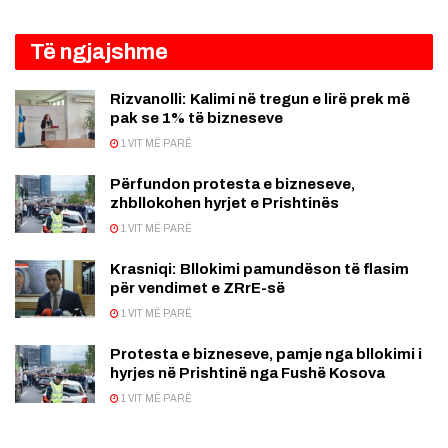
Të ngjajshme
Rizvanolli: Kalimi në tregun e lirë prek më
pak se 1% të bizneseve
1 VIT MË PARË
Përfundon protesta e bizneseve,
zhbllokohen hyrjet e Prishtinës
1 VIT MË PARË
Krasniqi: Bllokimi pamundëson të flasim
për vendimet e ZRrE-së
1 VIT MË PARË
Protesta e bizneseve, pamje nga bllokimi i
hyrjes në Prishtinë nga Fushë Kosova
1 VIT MË PARË