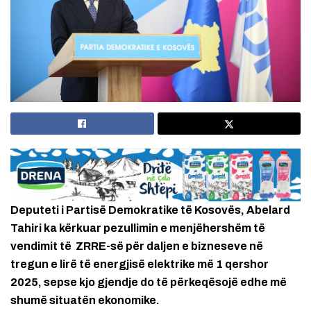
Deputeti i Partisë Demokratike të Kosovës, Abelard
Tahiri ka kërkuar pezullimin e menjëhershëm të
vendimit të ZRRE-së për daljen e bizneseve në
tregun e lirë të energjisë elektrike më 1 qershor
2025, sepse kjo gjendje do të përkeqësojë edhe më
shumë situatën ekonomike.