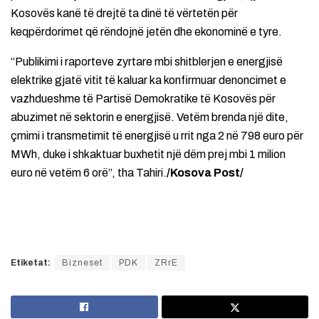
Kosovës kanë të drejtë ta dinë të vërtetën për
keqpërdorimet që rëndojnë jetën dhe ekonominë e tyre.
“Publikimi i raporteve zyrtare mbi shitblerjen e energjisë
elektrike gjatë vitit të kaluar ka konfirmuar denoncimet e
vazhdueshme të Partisë Demokratike të Kosovës për
abuzimet në sektorin e energjisë. Vetëm brenda një dite,
çmimi i transmetimit të energjisë u rrit nga 2 në 798 euro për
MWh, duke i shkaktuar buxhetit një dëm prej mbi 1 milion
euro në vetëm 6 orë”, tha Tahiri.
/Kosova Post/
Etiketat:
Bizneset
PDK
ZRrE