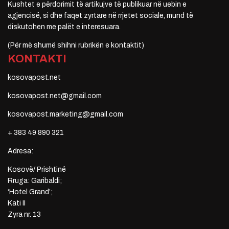
Kushtet e përdorimit të artikujve të publikuar në uebin e
agjencisë, si dhe faqet zyrtare në rrjetet sociale, mund të
diskutohen me palët e interesuara.
(Për më shumë shihni rubrikën e kontaktit)
KONTAKTI
kosovapost.net
kosovapost.net@gmail.com
kosovapost.marketing@gmail.com
+ 383 49 890 321
Adresa:
Kosovë/ Prishtinë
Rruga: Garibaldi;
‘Hotel Grand’;
Kati II
Zyra nr. 13