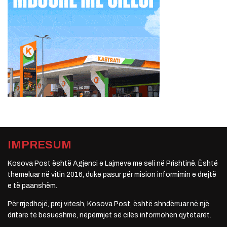
IMPRESUM
Kosova Post është Agjenci e Lajmeve me seli në Prishtinë. Është
themeluar në vitin 2016, duke pasur për mision informimin e drejtë
e të paanshëm.
Për rrjedhojë, prej vitesh, Kosova Post, është shndërruar në një
dritare të besueshme, nëpërmjet së cilës informohen qytetarët.