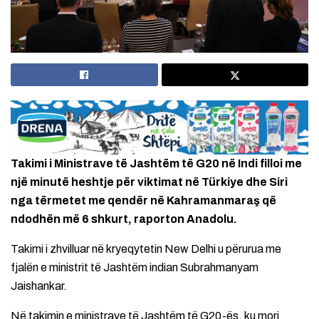
Takimi i Ministrave të Jashtëm të G20 në Indi filloi me
një minutë heshtje për viktimat në Türkiye dhe Siri
nga tërmetet me qendër në Kahramanmaraş që
ndodhën më 6 shkurt, raporton Anadolu.
Takimi i zhvilluar në kryeqytetin New Delhi u përurua me
fjalën e ministrit të Jashtëm indian Subrahmanyam
Jaishankar.
Në takimin e ministrave të Jashtëm të G20-ës, ku mori