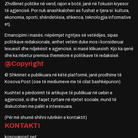
Zhvillimet politike në vend, rajon e botë, janë në fokusin kryesor
të agjencisë. Por nuk anashkalohen as fushat e tjera si: kultura,
ekonomia, sporti, shëndetësia, shkenca, teknologjia informative
etj.
Emancipimi i masës, nëpërmjet ngritjes së vetëdijes, sipas
politikave redaksionale, arrihet vetëm duke mos i konsideruar
lexuesit dhe ndjekësit e agjencisë, si masë klikuesish. Kjo ka qenë
dhe ka mbetur premisa themelore e politikave të redaksisë.
@Copyright
© Shkrimet e publikuara në këtë platformë, janë prodhime të
Kosova Post (ose të mediumeve me të cilat bashkëpunon).
Kushtet e përdorimit të artikujve të publikuar në uebin e
agjencisë, si dhe faqet zyrtare në rrjetet sociale, mund të
diskutohen me palët e interesuara.
(Për më shumë shihni rubrikën e kontaktit)
KONTAKTI
kosovapost.net