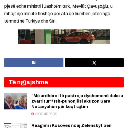
pjesë edhe ministri i Jashtëm turk, Mevlüt Çavuşoğlu, u
mbajt një minutë heshtje për ata që humbën jetën nga
tërmeti në Türkiye dhe Siri.
Të ngjajshme
“Më urdhëroi të pastroja dyshemenë duke u
zvarritur”/ Ish-punonjësi akuzon Sara
Netanyahun për keqtrajtim
1 ORË MË PARË
Reagimi i Kosovës ndaj Zelenskyt bën