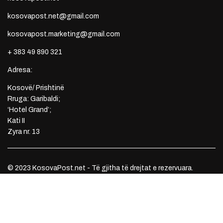
kosovapost.net@gmail.com
kosovapost.marketing@gmail.com
+ 383 49 890 321
Adresa:
Kosovë/ Prishtinë
Rruga: Garibaldi;
‘Hotel Grand’;
Kati II
Zyra nr. 13
© 2023 KosovaPost.net - Të gjitha të drejtat e rezervuara.