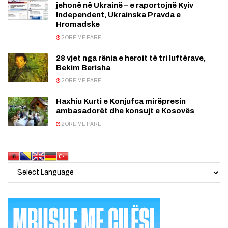
jehonë në Ukrainë – e raportojnë Kyiv
Independent, Ukrainska Pravda e
Hromadske
2 ORË MË PARË
28 vjet nga rënia e heroit të tri luftërave,
Bekim Berisha
2 ORË MË PARË
Haxhiu Kurti e Konjufca mirëpresin
ambasadorët dhe konsujt e Kosovës
2 ORË MË PARË