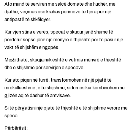
Ato mund të serviren me salcë domate dhe hudhër, me
djathë, veçmas ose krahas perimeve të tjera për një
antipastë të shkëlqyer.
Kur vjen stina e verës, specat e skuqur janë shumë të
përdorur sepse janë një mënyrë e thjeshtë për të pasur një
vakt të shijshëm e ngopës.
Megjithatë, skuqja nuk është e vetmja mënyrë e thjeshtë
dhe e shijshme për servirjen e specave.
Kur ato piqen në furrë, transformohen në një pjatë të
mrekullueshme, e të shijshme, sidomos kur kombinohen me
gjizën aq të dashur të amvisave.
Si të përgatisni një pjatë të thjeshtë e të shijshme verore me
speca.
Përbërësit: