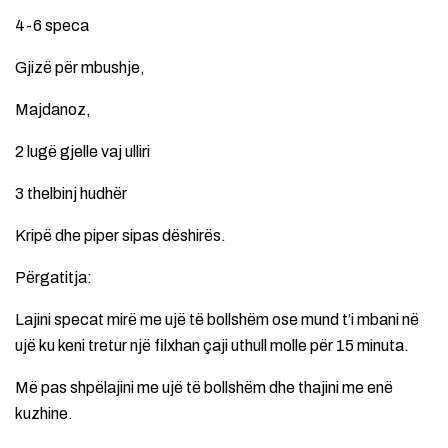
4-6 speca
Gjizë për mbushje,
Majdanoz,
2 lugë gjelle vaj ulliri
3 thelbinj hudhër
Kripë dhe piper sipas dëshirës.
Përgatitja:
Lajini specat mirë me ujë të bollshëm ose mund t’i mbani në
ujë ku keni tretur një filxhan çaji uthull molle për 15 minuta.
Më pas shpëlajini me ujë të bollshëm dhe thajini me enë
kuzhine.