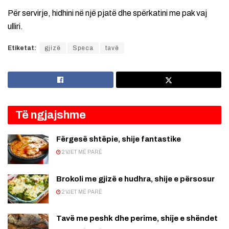
Për servirje, hidhini në një pjatë dhe spërkatini me pak vaj
ulliri.
Etiketat:
gjizë
Speca
tavë
Të ngjajshme
Fërgesë shtëpie, shije fantastike
2 VJET MË PARË
Brokoli me gjizë e hudhra, shije e përsosur
2 VJET MË PARË
Tavë me peshk dhe perime, shije e shëndet