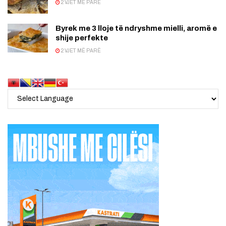
2 VJET MË PARË
Byrek me 3 lloje të ndryshme mielli, aromë e
shije perfekte
2 VJET MË PARË