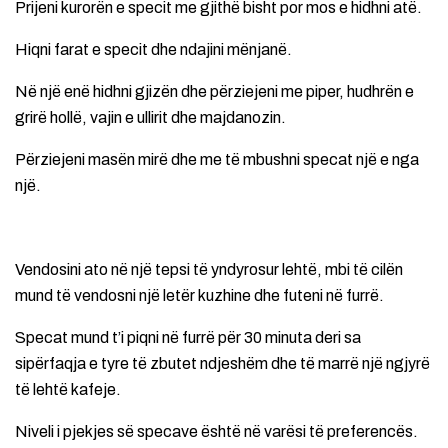
Prijeni kurorën e specit me gjithë bisht por mos e hidhni atë.
Hiqni farat e specit dhe ndajini mënjanë.
Në një enë hidhni gjizën dhe përziejeni me piper, hudhrën e
grirë hollë, vajin e ullirit dhe majdanozin.
Përziejeni masën mirë dhe me të mbushni specat një e nga
një.
Vendosini ato në një tepsi të yndyrosur lehtë, mbi të cilën
mund të vendosni një letër kuzhine dhe futeni në furrë.
Specat mund t’i piqni në furrë për 30 minuta deri sa
sipërfaqja e tyre të zbutet ndjeshëm dhe të marrë një ngjyrë
të lehtë kafeje.
Niveli i pjekjes së specave është në varësi të preferencës.