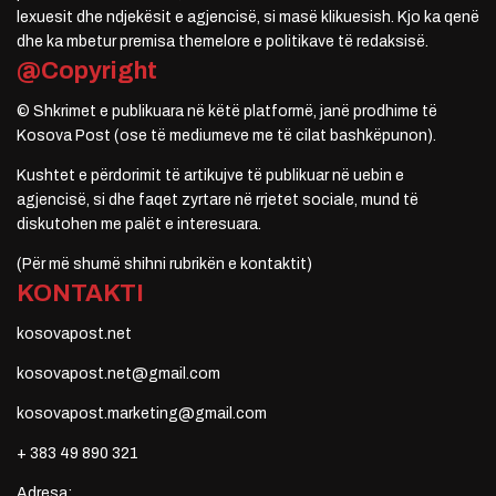
lexuesit dhe ndjekësit e agjencisë, si masë klikuesish. Kjo ka qenë
dhe ka mbetur premisa themelore e politikave të redaksisë.
@Copyright
© Shkrimet e publikuara në këtë platformë, janë prodhime të
Kosova Post (ose të mediumeve me të cilat bashkëpunon).
Kushtet e përdorimit të artikujve të publikuar në uebin e
agjencisë, si dhe faqet zyrtare në rrjetet sociale, mund të
diskutohen me palët e interesuara.
(Për më shumë shihni rubrikën e kontaktit)
KONTAKTI
kosovapost.net
kosovapost.net@gmail.com
kosovapost.marketing@gmail.com
+ 383 49 890 321
Adresa: