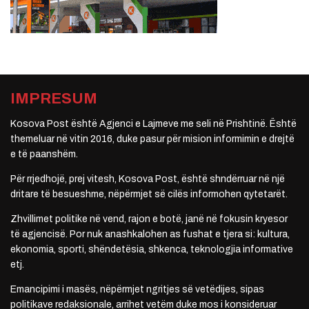
IMPRESUM
Kosova Post është Agjenci e Lajmeve me seli në Prishtinë. Është
themeluar në vitin 2016, duke pasur për mision informimin e drejtë
e të paanshëm.
Për rrjedhojë, prej vitesh, Kosova Post, është shndërruar në një
dritare të besueshme, nëpërmjet së cilës informohen qytetarët.
Zhvillimet politike në vend, rajon e botë, janë në fokusin kryesor
të agjencisë. Por nuk anashkalohen as fushat e tjera si: kultura,
ekonomia, sporti, shëndetësia, shkenca, teknologjia informative
etj.
Emancipimi i masës, nëpërmjet ngritjes së vetëdijes, sipas
politikave redaksionale, arrihet vetëm duke mos i konsideruar