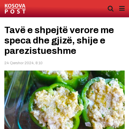
Tavë e shpejtë verore me
speca dhe gjizë, shije e
parezistueshme
24 Qershor 2024, 8:10