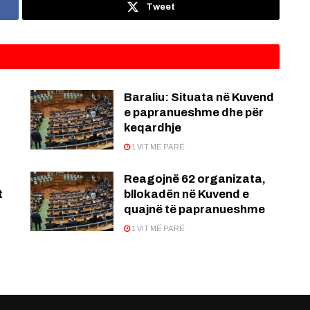
Tweet
Baraliu: Situata në Kuvend
e papranueshme dhe për
keqardhje
1 VIT MË PARË
Reagojnë 62 organizata,
t
bllokadën në Kuvend e
quajnë të papranueshme
1 VIT MË PARË