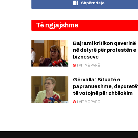
Shpërndaje
Të ngjajshme
Bajrami kritikon qeverinë
në detyrë për protestën e
bizneseve
1 VIT MË PARË
Gërvalla: Situatë e
papranueshme, deputetë
të votojnë për zhbllokim
1 VIT MË PARË