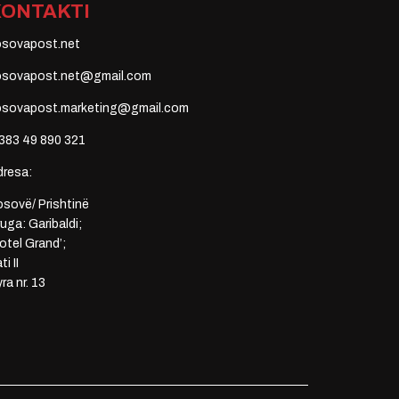
KONTAKTI
osovapost.net
osovapost.net@gmail.com
osovapost.marketing@gmail.com
383 49 890 321
dresa:
sovë/ Prishtinë
uga: Garibaldi;
otel Grand’;
ti II
ra nr. 13