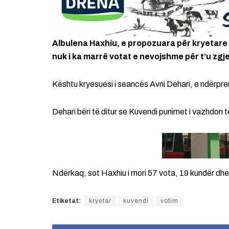
Albulena Haxhiu, e propozuara për kryetare
nuk i ka marrë votat e nevojshme për t’u zgj
Kështu kryesuesi i seancës Avni Dehari, e ndërpr
Dehari bëri të ditur se Kuvendi punimet i vazhdon 
Ndërkaq, sot Haxhiu i mori 57 vota, 19 kundër dh
Etiketat:
kryetar
kuvendi
votim