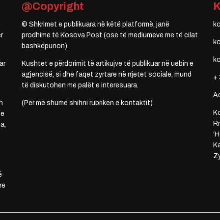
@Copyright
© Shkrimet e publikuara në këtë platformë, janë
k
r
prodhime të Kosova Post (ose të mediumeve me të cilat
k
bashkëpunon).
k
ar
Kushtet e përdorimit të artikujve të publikuar në uebin e
agjencisë, si dhe faqet zyrtare në rrjetet sociale, mund
+ 
të diskutohen me palët e interesuara.
A
n
(Për më shumë shihni rubrikën e kontaktit)
Ko
 e
Rr
a,
‘H
Ka
Zy
ë
re