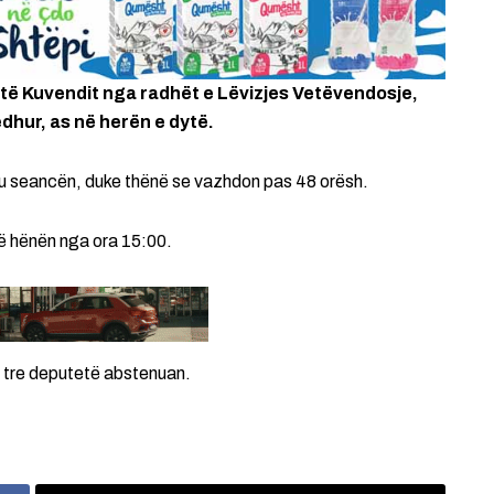
 të Kuvendit nga radhët e Lëvizjes Vetëvendosje,
edhur, as në herën e dytë.
eu seancën, duke thënë se vazhdon pas 48 orësh.
të hënën nga ora 15:00.
e tre deputetë abstenuan.