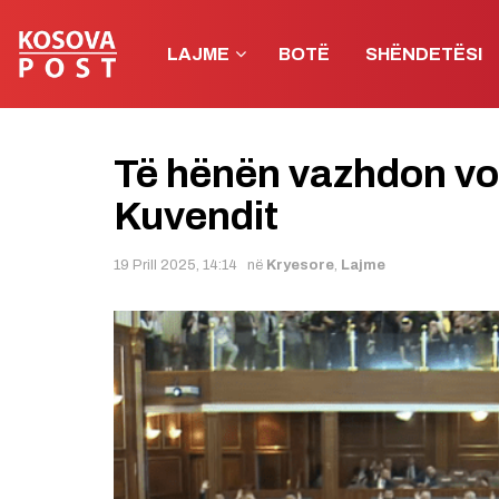
LAJME
BOTË
SHËNDETËSI
Të hënën vazhdon vot
Kuvendit
19 Prill 2025, 14:14
në
Kryesore
,
Lajme