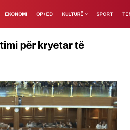
EKONOMI
OP / ED
KULTURË
SPORT
TE
imi për kryetar të