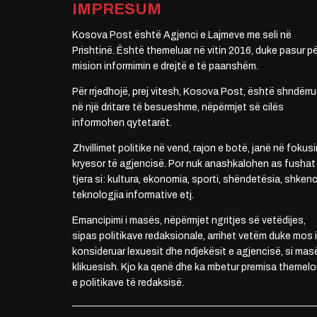
IMPRESUM
Kosova Post është Agjenci e Lajmeve me seli në
Prishtinë. Është themeluar në vitin 2016, duke pasur pë
mision informimin e drejtë e të paanshëm.
Për rrjedhojë, prej vitesh, Kosova Post, është shndërru
në një dritare të besueshme, nëpërmjet së cilës
informohen qytetarët.
Zhvillimet politike në vend, rajon e botë, janë në fokusi
kryesor të agjencisë. Por nuk anashkalohen as fushat
tjera si: kultura, ekonomia, sporti, shëndetësia, shkenc
teknologjia informative etj.
Emancipimi i masës, nëpërmjet ngritjes së vetëdijes,
sipas politikave redaksionale, arrihet vetëm duke mos i
konsideruar lexuesit dhe ndjekësit e agjencisë, si mas
klikuesish. Kjo ka qenë dhe ka mbetur premisa themelo
e politikave të redaksisë.