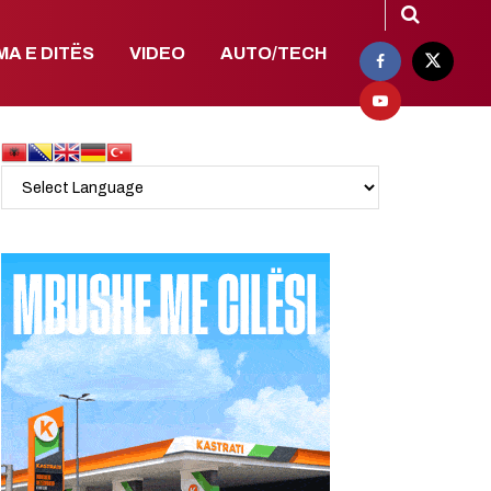
MA E DITËS
VIDEO
AUTO/TECH