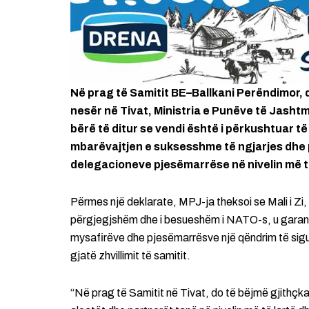
Në prag të Samitit BE–Ballkani Perëndimor,
nesër në Tivat, Ministria e Punëve të Jashtme
bërë të ditur se vendi është i përkushtuar të
mbarëvajtjen e suksesshme të ngjarjes dhe p
delegacioneve pjesëmarrëse në nivelin më të
Përmes një deklarate, MPJ-ja theksoi se Mali i Zi, s
përgjegjshëm dhe i besueshëm i NATO-s, u garant
mysafirëve dhe pjesëmarrësve një qëndrim të sig
gjatë zhvillimit të samitit.
“Në prag të Samitit në Tivat, do të bëjmë gjithçka p