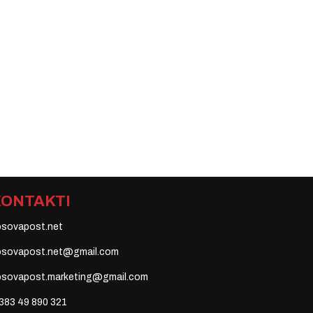
KONTAKTI
osovapost.net
osovapost.net@gmail.com
osovapost.marketing@gmail.com
383 49 890 321