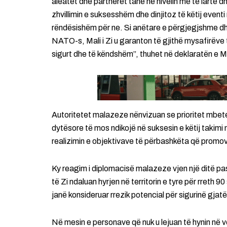
aleatët dhe partnerët tanë në nivelin më të lartë dh
zhvillimin e suksesshëm dhe dinjitoz të këtij event
rëndësishëm për ne. Si anëtare e përgjegjshme 
NATO-s, Mali i Zi u garanton të gjithë mysafirëve 
sigurt dhe të këndshëm”, thuhet në deklaratën e 
Autoritetet malazeze nënvizuan se prioritet mbet
dytësore të mos ndikojë në suksesin e këtij takim
realizimin e objektivave të përbashkëta që promo
Ky reagim i diplomacisë malazeze vjen një ditë pas
të Zi ndaluan hyrjen në territorin e tyre për rreth 90
janë konsideruar rrezik potencial për sigurinë gjatë
Në mesin e personave që nuk u lejuan të hynin në 