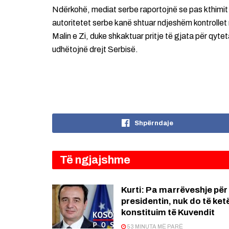
Ndërkohë, mediat serbe raportojnë se pas kthimit t
autoritetet serbe kanë shtuar ndjeshëm kontrollet 
Malin e Zi, duke shkaktuar pritje të gjata për qyt
udhëtojnë drejt Serbisë.
Shpërndaje
Të ngjajshme
Kurti: Pa marrëveshje për
presidentin, nuk do të ket
konstituim të Kuvendit
53 MINUTA MË PARË