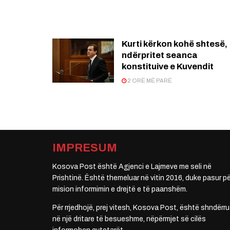
Kurti kërkon kohë shtesë,
ndërpritet seanca
konstituive e Kuvendit
2 ORË MË PARË
IMPRESUM
Kosova Post është Agjenci e Lajmeve me seli në
Prishtinë. Është themeluar në vitin 2016, duke pasur pë
mision informimin e drejtë e të paanshëm.
Për rrjedhojë, prej vitesh, Kosova Post, është shndërru
në një dritare të besueshme, nëpërmjet së cilës