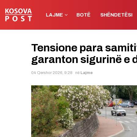
LAJME
BOTË
SHËNDETËSI
Tensione para samitit 
garanton sigurinë e
04 Qershor 2026, 9:28
në
Lajme