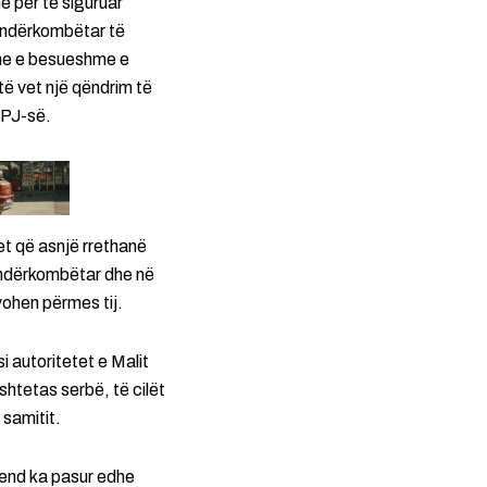
e për të siguruar
i ndërkombëtar të
dhe e besueshme e
të vet një qëndrim të
MPJ-së.
et që asnjë rrethanë
i ndërkombëtar dhe në
vohen përmes tij.
i autoritetet e Malit
 shtetas serbë, të cilët
 samitit.
vend ka pasur edhe