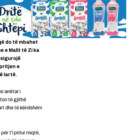
 që do të mbahet
 e Malit të Zi ka
 sigurojë
ritjen e
 lartë.
i anëtar i
on të gjithë
urt dhe të këndshëm
ër t’i pritur miqtë,