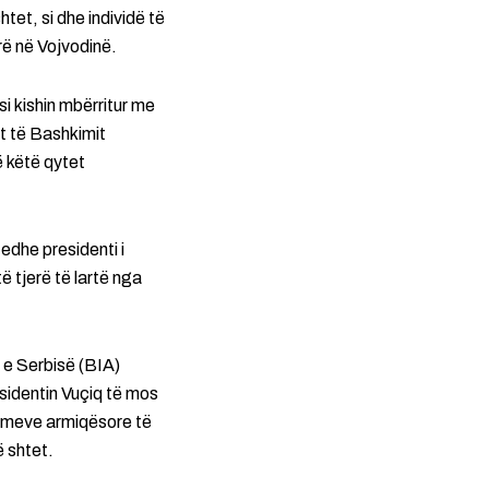
et, si dhe individë të
rë në Vojvodinë.
si kishin mbërritur me
it të Bashkimit
ë këtë qytet
edhe presidenti i
 tjerë të lartë nga
 e Serbisë (BIA)
esidentin Vuçiq të mos
primeve armiqësore të
ë shtet.