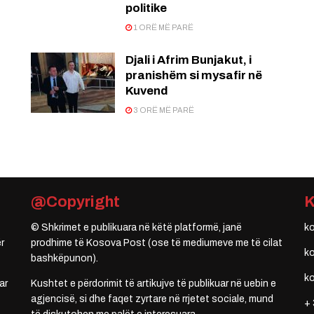
politike
1 ORË MË PARË
Djali i Afrim Bunjakut, i
pranishëm si mysafir në
Kuvend
3 ORË MË PARË
@Copyright
© Shkrimet e publikuara në këtë platformë, janë
k
r
prodhime të Kosova Post (ose të mediumeve me të cilat
k
bashkëpunon).
k
ar
Kushtet e përdorimit të artikujve të publikuar në uebin e
agjencisë, si dhe faqet zyrtare në rrjetet sociale, mund
+ 