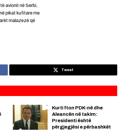
ë avionit në Serbi,
në pikat kufitare me
etarët malazezë që
Tweet
Kurti fton PDK-në dhe
ë
Aleancën në takim:
Presidenti është
përgjegjësi e përbashkët