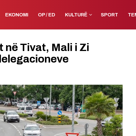
EKONOMI
OP / ED
KULTURË
SPORT
TE
në Tivat, Mali i Zi
 delegacioneve