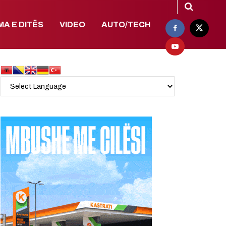
MA E DITËS
VIDEO
AUTO/TECH