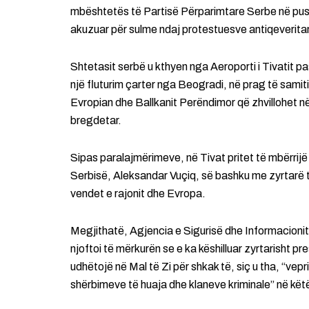
mbështetës të Partisë Përparimtare Serbe në pusht
akuzuar për sulme ndaj protestuesve antiqeverita
Shtetasit serbë u kthyen nga Aeroporti i Tivatit pa
një fluturim çarter nga Beogradi, në prag të samit
Evropian dhe Ballkanit Perëndimor që zhvillohet n
bregdetar.
Sipas paralajmërimeve, në Tivat pritet të mbërrijë 
Serbisë, Aleksandar Vuçiq, së bashku me zyrtarë të
vendet e rajonit dhe Evropa.
Megjithatë, Agjencia e Sigurisë dhe Informacionit
njoftoi të mërkurën se e ka këshilluar zyrtarisht pr
udhëtojë në Mal të Zi për shkak të, siç u tha, “ve
shërbimeve të huaja dhe klaneve kriminale” në kët