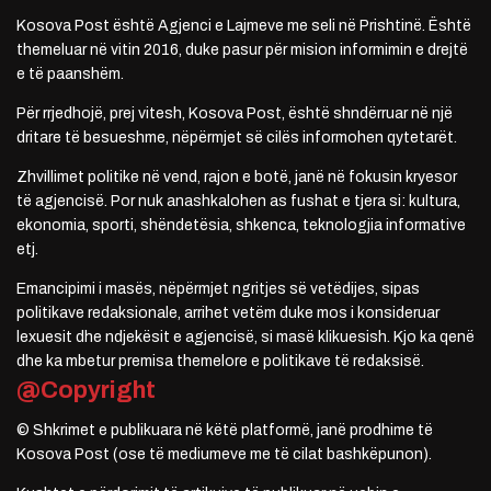
Kosova Post është Agjenci e Lajmeve me seli në Prishtinë. Është
themeluar në vitin 2016, duke pasur për mision informimin e drejtë
e të paanshëm.
Për rrjedhojë, prej vitesh, Kosova Post, është shndërruar në një
dritare të besueshme, nëpërmjet së cilës informohen qytetarët.
Zhvillimet politike në vend, rajon e botë, janë në fokusin kryesor
të agjencisë. Por nuk anashkalohen as fushat e tjera si: kultura,
ekonomia, sporti, shëndetësia, shkenca, teknologjia informative
etj.
Emancipimi i masës, nëpërmjet ngritjes së vetëdijes, sipas
politikave redaksionale, arrihet vetëm duke mos i konsideruar
lexuesit dhe ndjekësit e agjencisë, si masë klikuesish. Kjo ka qenë
dhe ka mbetur premisa themelore e politikave të redaksisë.
@Copyright
© Shkrimet e publikuara në këtë platformë, janë prodhime të
Kosova Post (ose të mediumeve me të cilat bashkëpunon).