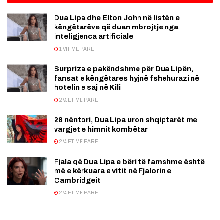
Dua Lipa dhe Elton John në listën e
këngëtarëve që duan mbrojtje nga
inteligjenca artificiale
1 VIT MË PARË
Surpriza e pakëndshme për Dua Lipën,
fansat e këngëtares hyjnë fshehurazi në
hotelin e saj në Kili
2 VJET MË PARË
28 nëntori, Dua Lipa uron shqiptarët me
vargjet e himnit kombëtar
2 VJET MË PARË
Fjala që Dua Lipa e bëri të famshme është
më e kërkuara e vitit në Fjalorin e
Cambridgeit
2 VJET MË PARË