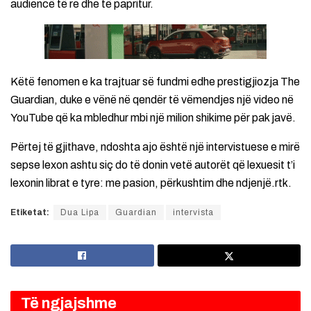
audiencë të re dhe të papritur.
Këtë fenomen e ka trajtuar së fundmi edhe prestigjiozja The
Guardian, duke e vënë në qendër të vëmendjes një video në
YouTube që ka mbledhur mbi një milion shikime për pak javë.
Përtej të gjithave, ndoshta ajo është një intervistuese e mirë
sepse lexon ashtu siç do të donin vetë autorët që lexuesit t’i
lexonin librat e tyre: me pasion, përkushtim dhe ndjenjë.rtk.
Etiketat:
Dua Lipa
Guardian
intervista
Të ngjajshme