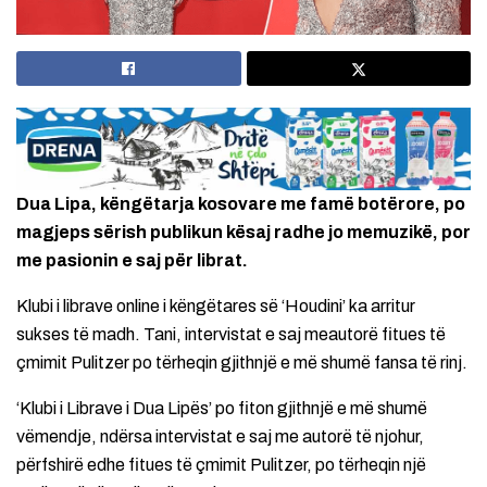
Dua Lipa, këngëtarja kosovare me famë botërore, po
magjeps sërish publikun kësaj radhe jo memuzikë, por
me pasionin e saj për librat.
Klubi i librave online i këngëtares së ‘Houdini’ ka arritur
sukses të madh. Tani, intervistat e saj meautorë fitues të
çmimit Pulitzer po tërheqin gjithnjë e më shumë fansa të rinj.
‘Klubi i Librave i Dua Lipës’ po fiton gjithnjë e më shumë
vëmendje, ndërsa intervistat e saj me autorë të njohur,
përfshirë edhe fitues të çmimit Pulitzer, po tërheqin një