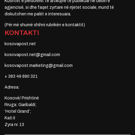
Kushtet e përdorimit të artikujve të publikuar në uebin e
agjencisë, si dhe faqet zyrtare në rrjetet sociale, mund të
diskutohen me palët e interesuara.
(Për më shumë shihni rubrikën e kontaktit)
KONTAKTI
kosovapost.net
kosovapost.net@gmail.com
kosovapost.marketing@gmail.com
+ 383 49 890 321
Adresa:
Kosovë/ Prishtinë
Rruga: Garibaldi;
‘Hotel Grand’;
Kati II
Zyra nr. 13