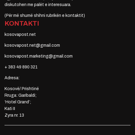
diskutohen me palët e interesuara.
(Për më shumë shihni rubrikën e kontaktit)
KONTAKTI
kosovapost.net
kosovapost.net@gmail.com
kosovapost.marketing@gmail.com
+ 383 49 890 321
Adresa:
Kosovë/ Prishtinë
Rruga: Garibaldi;
‘Hotel Grand’;
Kati II
Zyra nr. 13