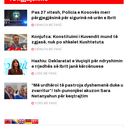
Pas 27 vitesh, Policia e Kosovës merr
përgjegjësinë për sigurinë në urën e Ibrit
5 MINUTA MË PARË
Konjufca: Konstituimi i Kuvendit mund të
zgjasë, nuk po shkelet Kushtetuta
9 MINUTA MË PARË
Haxhiu: Deklaratat e Vuçiqit për ndryshimin
e rrjedhës së Ibrit janë kërcënuese
1 ORË MË PARË
“Më urdhëroi të pastroja dyshemenë duke u
zvarritur”/ Ish-punonjësi akuzon Sara
Netanyahun për keqtrajtim
3 ORË MË PARË