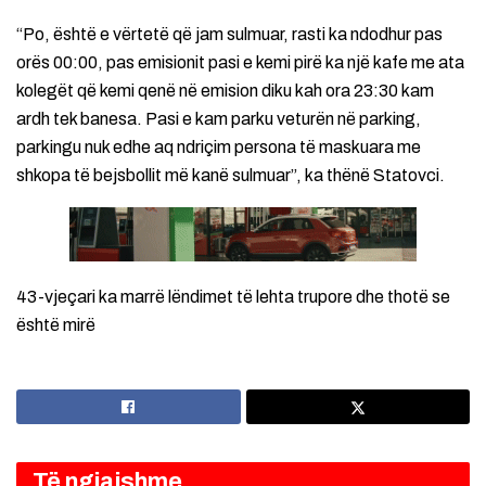
“Po, është e vërtetë që jam sulmuar, rasti ka ndodhur pas
orës 00:00, pas emisionit pasi e kemi pirë ka një kafe me ata
kolegët që kemi qenë në emision diku kah ora 23:30 kam
ardh tek banesa. Pasi e kam parku veturën në parking,
parkingu nuk edhe aq ndriçim persona të maskuara me
shkopa të bejsbollit më kanë sulmuar”, ka thënë Statovci.
43-vjeçari ka marrë lëndimet të lehta trupore dhe thotë se
është mirë
Të ngjajshme