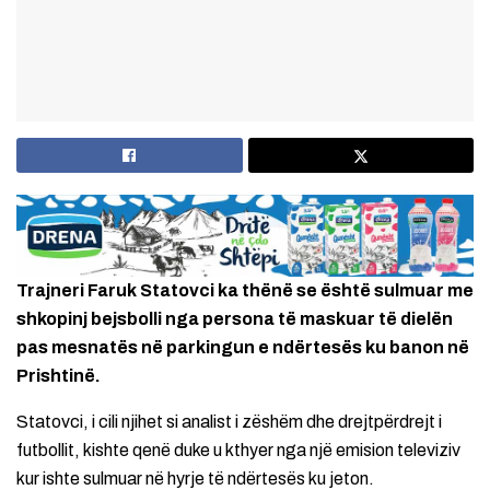
Trajneri Faruk Statovci ka thënë se është sulmuar me
shkopinj bejsbolli nga persona të maskuar të dielën
pas mesnatës në parkingun e ndërtesës ku banon në
Prishtinë.
Statovci, i cili njihet si analist i zëshëm dhe drejtpërdrejt i
futbollit, kishte qenë duke u kthyer nga një emision televiziv
kur ishte sulmuar në hyrje të ndërtesës ku jeton.