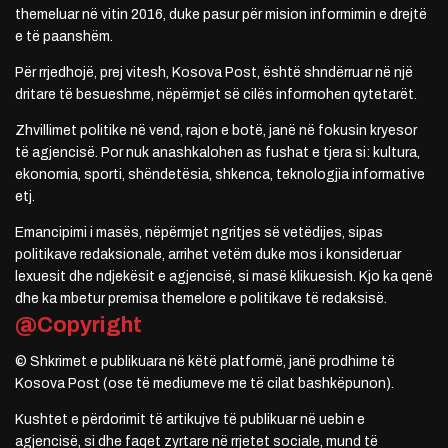
themeluar në vitin 2016, duke pasur për mision informimin e drejtë
e të paanshëm.
Për rrjedhojë, prej vitesh, Kosova Post, është shndërruar në një
dritare të besueshme, nëpërmjet së cilës informohen qytetarët.
Zhvillimet politike në vend, rajon e botë, janë në fokusin kryesor
të agjencisë. Por nuk anashkalohen as fushat e tjera si: kultura,
ekonomia, sporti, shëndetësia, shkenca, teknologjia informative
etj.
Emancipimi i masës, nëpërmjet ngritjes së vetëdijes, sipas
politikave redaksionale, arrihet vetëm duke mos i konsideruar
lexuesit dhe ndjekësit e agjencisë, si masë klikuesish. Kjo ka qenë
dhe ka mbetur premisa themelore e politikave të redaksisë.
@Copyright
© Shkrimet e publikuara në këtë platformë, janë prodhime të
Kosova Post (ose të mediumeve me të cilat bashkëpunon).
Kushtet e përdorimit të artikujve të publikuar në uebin e
agjencisë, si dhe faqet zyrtare në rrjetet sociale, mund të