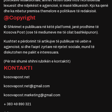
politikave redaksionale, arrihet vetëm duke mos i konsideruar
lexuesit dhe ndjekësit e agjencisë, si masë klikuesish. Kjo ka qenë
dhe ka mbetur premisa themelore e politikave të redaksisë.
@Copyright
© Shkrimet e publikuara në këtë platformë, janë prodhime të
Kosova Post (ose të mediumeve me të cilat bashkëpunon).
Kushtet e përdorimit të artikujve të publikuar në uebin e
agjencisë, si dhe faqet zyrtare në rrjetet sociale, mund të
diskutohen me palët e interesuara.
(Për më shumë shihni rubrikën e kontaktit)
KONTAKTI
kosovapost.net
kosovapost.net@gmail.com
kosovapost.marketing@gmail.com
+ 383 49 890 321