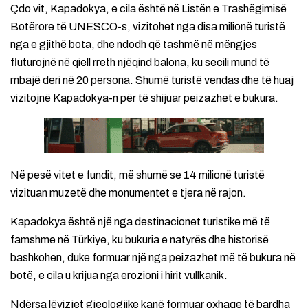
Çdo vit, Kapadokya, e cila është në Listën e Trashëgimisë
Botërore të UNESCO-s, vizitohet nga disa milionë turistë
nga e gjithë bota, dhe ndodh që tashmë në mëngjes
fluturojnë në qiell rreth njëqind balona, ​​ku secili mund të
mbajë deri në 20 persona. Shumë turistë vendas dhe të huaj
vizitojnë Kapadokya-n për të shijuar peizazhet e bukura.
Në pesë vitet e fundit, më shumë se 14 milionë turistë
vizituan muzetë dhe monumentet e tjera në rajon.
Kapadokya është një nga destinacionet turistike më të
famshme në Türkiye, ku bukuria e natyrës dhe historisë
bashkohen, duke formuar një nga peizazhet më të bukura në
botë, e cila u krijua nga erozioni i hirit vullkanik.
Ndërsa lëvizjet gjeologjike kanë formuar oxhaqe të bardha