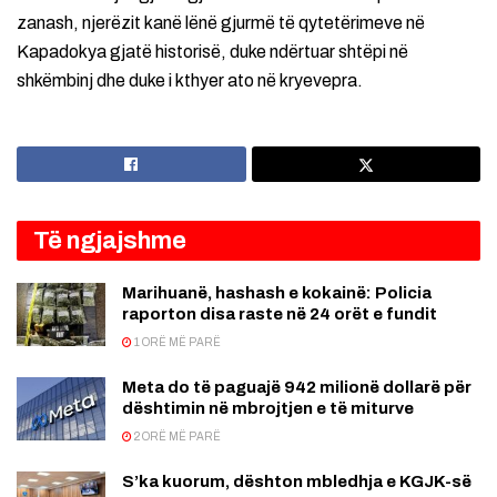
zanash, njerëzit kanë lënë gjurmë të qytetërimeve në
Kapadokya gjatë historisë, duke ndërtuar shtëpi në
shkëmbinj dhe duke i kthyer ato në kryevepra.
Të ngjajshme
Marihuanë, hashash e kokainë: Policia
raporton disa raste në 24 orët e fundit
1 ORË MË PARË
Meta do të paguajë 942 milionë dollarë për
dështimin në mbrojtjen e të miturve
2 ORË MË PARË
S’ka kuorum, dështon mbledhja e KGJK-së