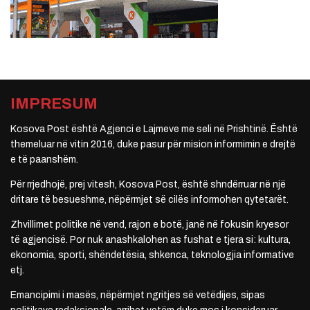
IMPRESUM
Kosova Post është Agjenci e Lajmeve me seli në Prishtinë. Është
themeluar në vitin 2016, duke pasur për mision informimin e drejtë
e të paanshëm.
Për rrjedhojë, prej vitesh, Kosova Post, është shndërruar në një
dritare të besueshme, nëpërmjet së cilës informohen qytetarët.
Zhvillimet politike në vend, rajon e botë, janë në fokusin kryesor
të agjencisë. Por nuk anashkalohen as fushat e tjera si: kultura,
ekonomia, sporti, shëndetësia, shkenca, teknologjia informative
etj.
Emancipimi i masës, nëpërmjet ngritjes së vetëdijes, sipas