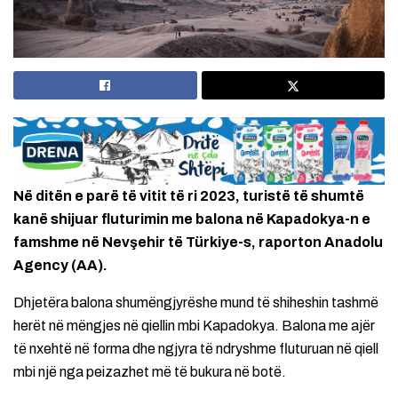
Në ditën e parë të vitit të ri 2023, turistë të shumtë
kanë shijuar fluturimin me balona në Kapadokya-n e
famshme në Nevşehir të Türkiye-s, raporton Anadolu
Agency (AA).
Dhjetëra balona shumëngjyrëshe mund të shiheshin tashmë
herët në mëngjes në qiellin mbi Kapadokya. Balona me ajër
të nxehtë në forma dhe ngjyra të ndryshme fluturuan në qiell
mbi një nga peizazhet më të bukura në botë.