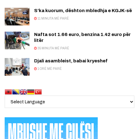
S’ka kuorum, dështon mbledhja e KGJK-së
11 MINUTA MË PARË
Nafta sot 1.66 euro, benzina 1.42 euro për
litër
35 MINUTA MË PARË
Djali asambleist, babai kryeshef
1 ORË MË PARË