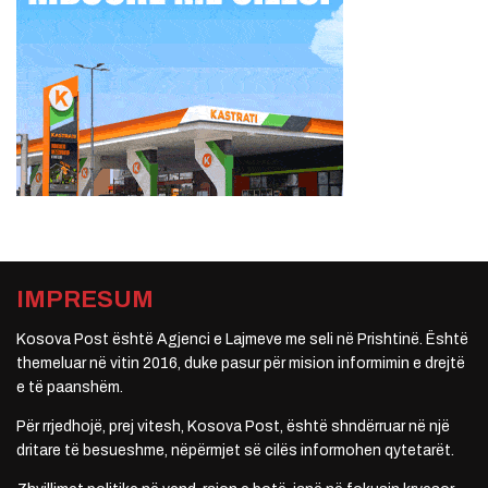
IMPRESUM
Kosova Post është Agjenci e Lajmeve me seli në Prishtinë. Është
themeluar në vitin 2016, duke pasur për mision informimin e drejtë
e të paanshëm.
Për rrjedhojë, prej vitesh, Kosova Post, është shndërruar në një
dritare të besueshme, nëpërmjet së cilës informohen qytetarët.