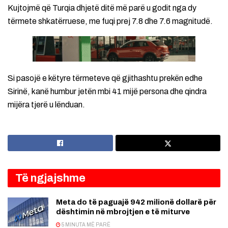
Kujtojmë që Turqia dhjetë ditë më parë u godit nga dy
tërmete shkatërruese, me fuqi prej 7.8 dhe 7.6 magnitudë.
Si pasojë e këtyre tërmeteve që gjithashtu prekën edhe
Sirinë, kanë humbur jetën mbi 41 mijë persona dhe qindra
mijëra tjerë u lënduan.
Të ngjajshme
Meta do të paguajë 942 milionë dollarë për
dështimin në mbrojtjen e të miturve
5 MINUTA MË PARË