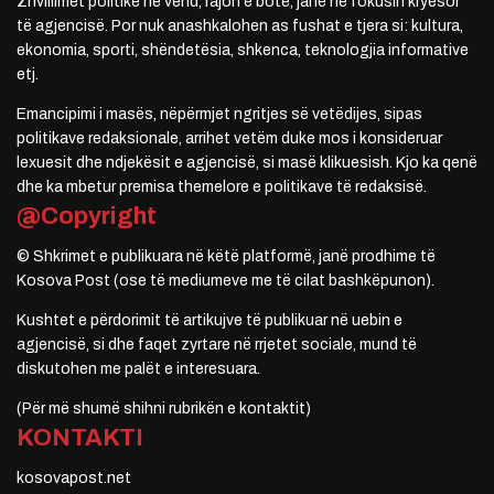
Zhvillimet politike në vend, rajon e botë, janë në fokusin kryesor
të agjencisë. Por nuk anashkalohen as fushat e tjera si: kultura,
ekonomia, sporti, shëndetësia, shkenca, teknologjia informative
etj.
Emancipimi i masës, nëpërmjet ngritjes së vetëdijes, sipas
politikave redaksionale, arrihet vetëm duke mos i konsideruar
lexuesit dhe ndjekësit e agjencisë, si masë klikuesish. Kjo ka qenë
dhe ka mbetur premisa themelore e politikave të redaksisë.
@Copyright
© Shkrimet e publikuara në këtë platformë, janë prodhime të
Kosova Post (ose të mediumeve me të cilat bashkëpunon).
Kushtet e përdorimit të artikujve të publikuar në uebin e
agjencisë, si dhe faqet zyrtare në rrjetet sociale, mund të
diskutohen me palët e interesuara.
(Për më shumë shihni rubrikën e kontaktit)
KONTAKTI
kosovapost.net