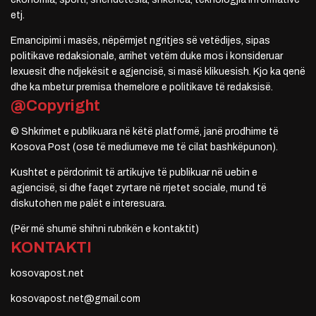
etj.
Emancipimi i masës, nëpërmjet ngritjes së vetëdijes, sipas
politikave redaksionale, arrihet vetëm duke mos i konsideruar
lexuesit dhe ndjekësit e agjencisë, si masë klikuesish. Kjo ka qenë
dhe ka mbetur premisa themelore e politikave të redaksisë.
@Copyright
© Shkrimet e publikuara në këtë platformë, janë prodhime të
Kosova Post (ose të mediumeve me të cilat bashkëpunon).
Kushtet e përdorimit të artikujve të publikuar në uebin e
agjencisë, si dhe faqet zyrtare në rrjetet sociale, mund të
diskutohen me palët e interesuara.
(Për më shumë shihni rubrikën e kontaktit)
KONTAKTI
kosovapost.net
kosovapost.net@gmail.com