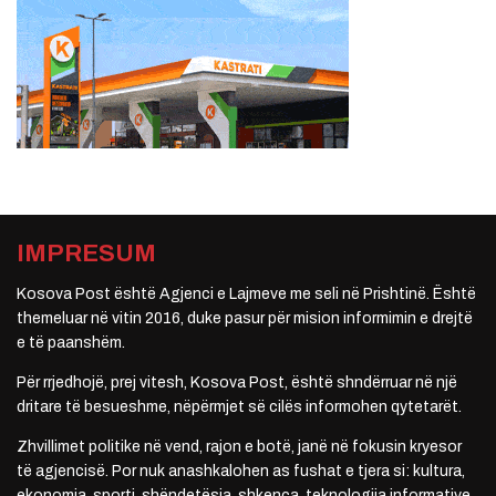
IMPRESUM
Kosova Post është Agjenci e Lajmeve me seli në Prishtinë. Është
themeluar në vitin 2016, duke pasur për mision informimin e drejtë
e të paanshëm.
Për rrjedhojë, prej vitesh, Kosova Post, është shndërruar në një
dritare të besueshme, nëpërmjet së cilës informohen qytetarët.
Zhvillimet politike në vend, rajon e botë, janë në fokusin kryesor
të agjencisë. Por nuk anashkalohen as fushat e tjera si: kultura,
ekonomia, sporti, shëndetësia, shkenca, teknologjia informative