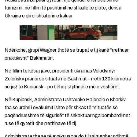
furnizimi, në fillim të pushtimit në shkallë të plotë, derisa
Ukraina e çliroi shtatorin e kaluar.
Ndërkohë, grupi Wagner thotë se trupat e tij kanë “rrethuar
praktikisht” Bakhmutin.
Në fillim të kësaj jave, presidenti ukrainas Volodymyr
Zelensky pranoi se situata në Bakhmut – rreth 130 kilometra
në jug të Kupiansk – po bëhej “gjithnjë e më e vështirë”.
Në Kupiansk, Administrata Ushtarake Rajonale e Kharkiv
tha se urdhri i evakuimit ishte për shkak të “situatës së
paqëndrueshme të sigurisë” të shkaktuar nga bombardimet
ruse të qytetit dhe rrethinave të tij.
Administrata tha se të evakuuarve do t’ju sigurohet ndihmë,