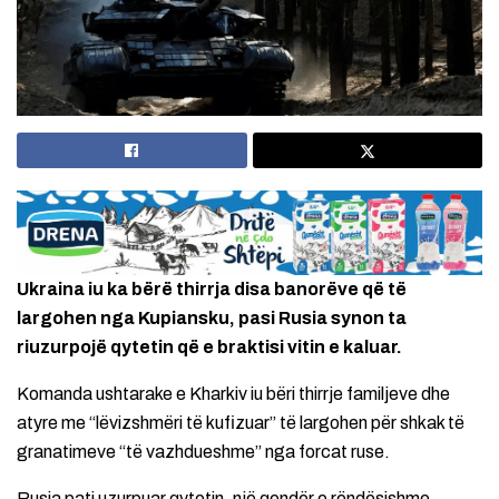
Ukraina iu ka bërë thirrja disa banorëve që të
largohen nga Kupiansku, pasi Rusia synon ta
riuzurpojë qytetin që e braktisi vitin e kaluar.
Komanda ushtarake e Kharkiv iu bëri thirrje familjeve dhe
atyre me “lëvizshmëri të kufizuar” të largohen për shkak të
granatimeve “të vazhdueshme” nga forcat ruse.
Rusia pati uzurpuar qytetin, një qendër e rëndësishme