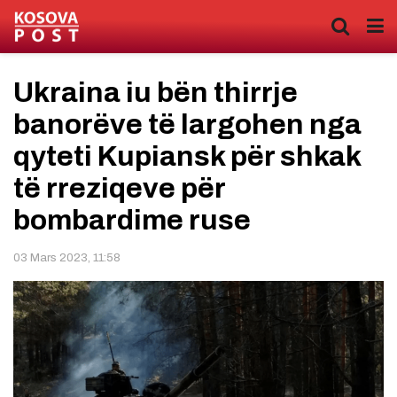
Ukraina iu bën thirrje
banorëve të largohen nga
qyteti Kupiansk për shkak
të rreziqeve për
bombardime ruse
03 Mars 2023, 11:58