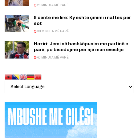
28 MINUTA MË PARË
5 centë më lirë: Ky është çmimi i naftës për
sot
38 MINUTA MË PARË
Haziri: Jemi në bashkëpunim me partinë e
parë, po bisedojmë për një marrëveshje
43 MINUTA MË PARË