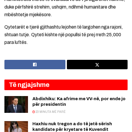
duke përfshirë strehim, ushqim, ndihmë humanitare dhe
mbështetje mjekësore.
Qytetarët e tjerë gjithashtu lejohen të largohen nga rajoni,
shtuan tutje. Qyteti kishte një popullsi të prej rreth 25,000
para luftës.
Të ngjajshme
Abdixhiku: Ka afrime me VV-në, por ende jo
për presidentin
23 MINUTA MË PARË
Haxhiu nuk tregon a do të jetë sërish
kandidate për kryetare të Kuvendit