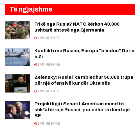
Të ngjajshme
Frikë nga Rusia? NATO kërkon 40.000
ushtarë shtesë nga Gjermania
1 VIT MË PARË
Konflikti me Rusinë, Europa “blindon” Detin
e Zi
1 VIT MË PARË
Zelensky: Rusia i ka mbledhur 50.000 trupa
për një ofensivë kundër Ukrainës
1 VIT MË PARË
Projektligji i Senatit Amerikan mund të
shk*atërrojë Rusinë, por edhe të dëmtojë
BE
1 VIT MË PARË