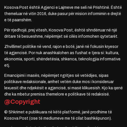
Kosova Post është Agjenci e Lajmeve me seli në Prishtinë. Është
themeluar në vitin 2016, duke pasur për mision informimin e drejtë
e të paanshëm.
Për rrjedhojë, prej vitesh, Kosova Post, është shndërruar në një
dritare të besueshme, nëpërmjet së cilës informohen qytetarët.
Zhvillimet politike në vend, rajon e botë, janë në fokusin kryesor
të agjencisë. Por nuk anashkalohen as fushat e tjera si: kultura,
ekonomia, sporti, shëndetësia, shkenca, teknologjia informative
etj.
Emancipimi i masës, nëpërmjet ngritjes së vetëdijes, sipas
politikave redaksionale, arrihet vetëm duke mos i konsideruar
lexuesit dhe ndjekësit e agjencisë, si masë klikuesish. Kjo ka qenë
dhe ka mbetur premisa themelore e politikave të redaksisë.
@Copyright
© Shkrimet e publikuara në këtë platformë, janë prodhime të
Kosova Post (ose të mediumeve me të cilat bashkëpunon).