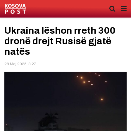
Ukraina lëshon rreth 300
dronë drejt Rusisë gjatë
natës
28 Maj 2025, 8:27