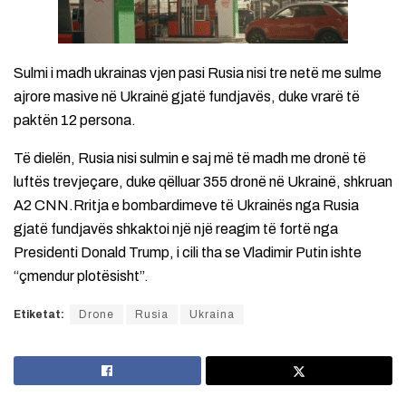
Sulmi i madh ukrainas vjen pasi Rusia nisi tre netë me sulme
ajrore masive në Ukrainë gjatë fundjavës, duke vrarë të
paktën 12 persona.
Të dielën, Rusia nisi sulmin e saj më të madh me dronë të
luftës trevjeçare, duke qëlluar 355 dronë në Ukrainë, shkruan
A2 CNN.Rritja e bombardimeve të Ukrainës nga Rusia
gjatë fundjavës shkaktoi një një reagim të fortë nga
Presidenti Donald Trump, i cili tha se Vladimir Putin ishte
“çmendur plotësisht”.
Etiketat:
Drone
Rusia
Ukraina