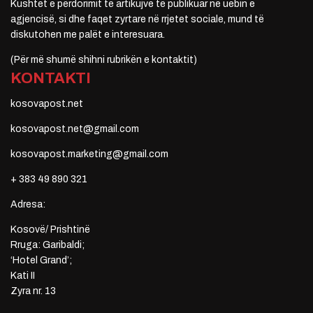
Kushtet e përdorimit të artikujve të publikuar në uebin e
agjencisë, si dhe faqet zyrtare në rrjetet sociale, mund të
diskutohen me palët e interesuara.
(Për më shumë shihni rubrikën e kontaktit)
KONTAKTI
kosovapost.net
kosovapost.net@gmail.com
kosovapost.marketing@gmail.com
+ 383 49 890 321
Adresa:
Kosovë/ Prishtinë
Rruga: Garibaldi;
‘Hotel Grand’;
Kati II
Zyra nr. 13