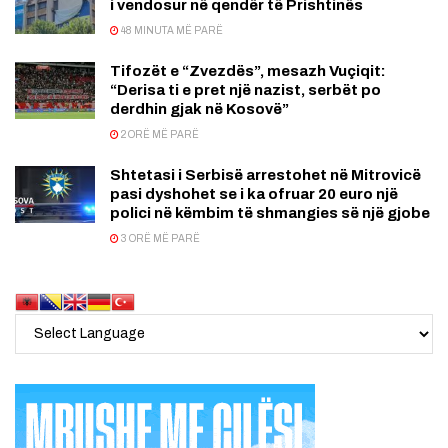
i vendosur në qendër të Prishtinës
48 MINUTA MË PARË
Tifozët e “Zvezdës”, mesazh Vuçiqit:
“Derisa ti e pret një nazist, serbët po
derdhin gjak në Kosovë”
2 ORË MË PARË
Shtetasi i Serbisë arrestohet në Mitrovicë
pasi dyshohet se i ka ofruar 20 euro një
polici në këmbim të shmangies së një gjobe
3 ORË MË PARË