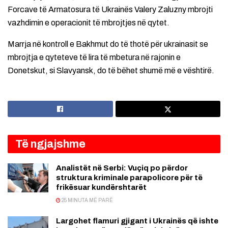
Forcave të Armatosura të Ukrainës Valery Zaluzny mbrojti
vazhdimin e operacionit të mbrojtjes në qytet.
Marrja në kontroll e Bakhmut do të thotë për ukrainasit se
mbrojtja e qyteteve të lira të mbetura në rajonin e
Donetskut, si Slavyansk, do të bëhet shumë më e vështirë.
Të ngjajshme
Analistët në Serbi: Vuçiq po përdor
struktura kriminale parapolicore për të
frikësuar kundërshtarët
25 MINUTA MË PARË
Largohet flamuri gjigant i Ukrainës që ishte