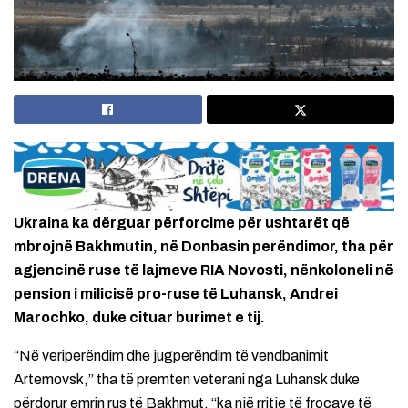
Ukraina ka dërguar përforcime për ushtarët që
mbrojnë Bakhmutin, në Donbasin perëndimor, tha për
agjencinë ruse të lajmeve RIA Novosti, nënkoloneli në
pension i milicisë pro-ruse të Luhansk, Andrei
Marochko, duke cituar burimet e tij.
“Në veriperëndim dhe jugperëndim të vendbanimit
Artemovsk,” tha të premten veterani nga Luhansk duke
përdorur emrin rus të Bakhmut, “ka një rritje të frocave të