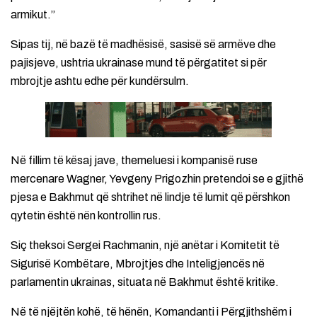
armikut.”
Sipas tij, në bazë të madhësisë, sasisë së armëve dhe
pajisjeve, ushtria ukrainase mund të përgatitet si për
mbrojtje ashtu edhe për kundërsulm.
Në fillim të kësaj jave, themeluesi i kompanisë ruse
mercenare Wagner, Yevgeny Prigozhin pretendoi se e gjithë
pjesa e Bakhmut që shtrihet në lindje të lumit që përshkon
qytetin është nën kontrollin rus.
Siç theksoi Sergei Rachmanin, një anëtar i Komitetit të
Sigurisë Kombëtare, Mbrojtjes dhe Inteligjencës në
parlamentin ukrainas, situata në Bakhmut është kritike.
Në të njëjtën kohë, të hënën, Komandanti i Përgjithshëm i