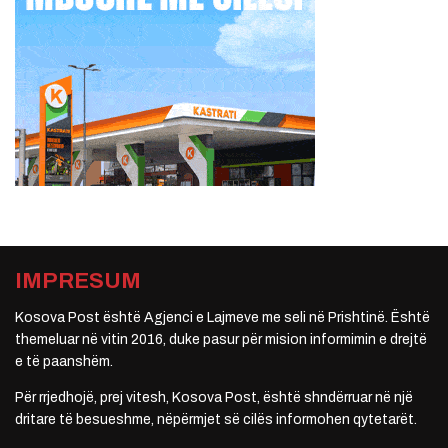
IMPRESUM
Kosova Post është Agjenci e Lajmeve me seli në Prishtinë. Është
themeluar në vitin 2016, duke pasur për mision informimin e drejtë
e të paanshëm.
Për rrjedhojë, prej vitesh, Kosova Post, është shndërruar në një
dritare të besueshme, nëpërmjet së cilës informohen qytetarët.