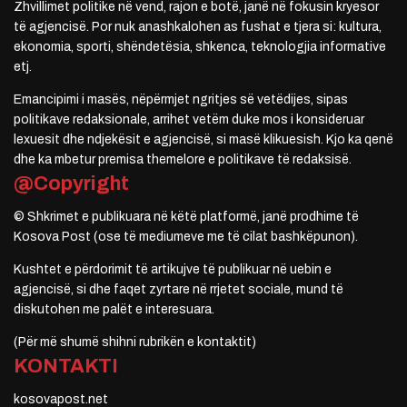
Zhvillimet politike në vend, rajon e botë, janë në fokusin kryesor
të agjencisë. Por nuk anashkalohen as fushat e tjera si: kultura,
ekonomia, sporti, shëndetësia, shkenca, teknologjia informative
etj.
Emancipimi i masës, nëpërmjet ngritjes së vetëdijes, sipas
politikave redaksionale, arrihet vetëm duke mos i konsideruar
lexuesit dhe ndjekësit e agjencisë, si masë klikuesish. Kjo ka qenë
dhe ka mbetur premisa themelore e politikave të redaksisë.
@Copyright
© Shkrimet e publikuara në këtë platformë, janë prodhime të
Kosova Post (ose të mediumeve me të cilat bashkëpunon).
Kushtet e përdorimit të artikujve të publikuar në uebin e
agjencisë, si dhe faqet zyrtare në rrjetet sociale, mund të
diskutohen me palët e interesuara.
(Për më shumë shihni rubrikën e kontaktit)
KONTAKTI
kosovapost.net