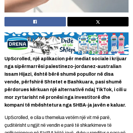
UpScrolled, një aplikacion për mediat sociale i krijuar
nga sipërmarrësi palestinezo-jordanez-australian
Issam Hijazi, është bërë shumë popullor në disa
vende, përfshirë Shtetet e Bashkuara, pasi shumë
përdorues kërkuan një alternativë ndaj TikTok, i cili u
mor zyrtarisht në pronësi nga investitorë dhe
kompani të mbështetura nga SHBA-ja javën e kaluar.
UpScrolled, e cila u themelua vetëm një vit më parë,
çuditërisht u ngjit në vendin e parë të shkarkimeve të
aplikacioneve në SHBA këtë javë, duke u renditur e para në