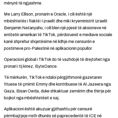
mënyrë të ngjashme.
Me Larry Ellison, pronarin e Oracle, i cili është një
mbështetës i flaktë i Izraelit dhe mik i kryeministrit izraelit
Benjamin Netanyahu, i cili blen një pjesë të aksioneve në
entitetin amerikan të TikTok, përdoruesit e mediave sociale
kanë shprehur shqetësime në lidhje me censurën e
postimeve pro-Palestinë në aplikacionin popullor.
Operacioni global i TikTok do të vazhdojë të drejtohet nga
pronari i tij kinez, ByteDance.
Të mërkurën, TikTok e ndaloi përgjithmonë gazetaren
fituese të çmimit Emmy dhe kontribuese të Al Jazeera nga
Gaza, Bisan Owda, duke shkaktuar zemërim dhe thirrje për
bojkot nga mbështetësit e saj.
Aplikacioni është akuzuar gjithashtu për censurë
përmbajtjeje rreth dhunës së paprecedentë të ICE në