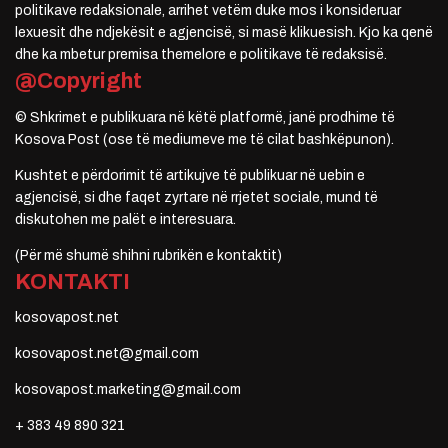
politikave redaksionale, arrihet vetëm duke mos i konsideruar
lexuesit dhe ndjekësit e agjencisë, si masë klikuesish. Kjo ka qenë
dhe ka mbetur premisa themelore e politikave të redaksisë.
@Copyright
© Shkrimet e publikuara në këtë platformë, janë prodhime të
Kosova Post (ose të mediumeve me të cilat bashkëpunon).
Kushtet e përdorimit të artikujve të publikuar në uebin e
agjencisë, si dhe faqet zyrtare në rrjetet sociale, mund të
diskutohen me palët e interesuara.
(Për më shumë shihni rubrikën e kontaktit)
KONTAKTI
kosovapost.net
kosovapost.net@gmail.com
kosovapost.marketing@gmail.com
+ 383 49 890 321