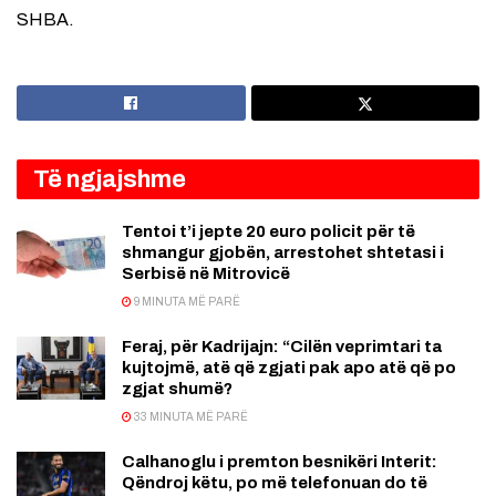
SHBA.
Të ngjajshme
Tentoi t’i jepte 20 euro policit për të
shmangur gjobën, arrestohet shtetasi i
Serbisë në Mitrovicë
9 MINUTA MË PARË
Feraj, për Kadrijajn: “Cilën veprimtari ta
kujtojmë, atë që zgjati pak apo atë që po
zgjat shumë?
33 MINUTA MË PARË
Calhanoglu i premton besnikëri Interit:
Qëndroj këtu, po më telefonuan do të