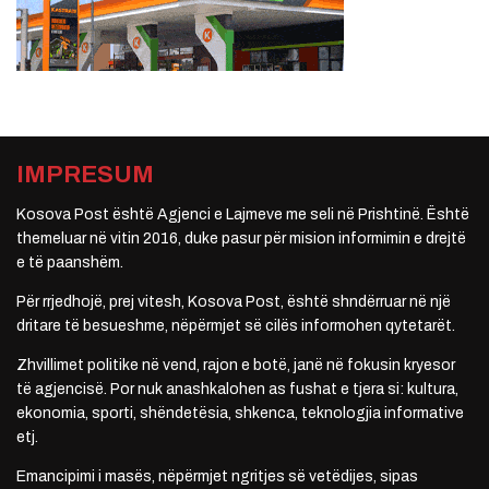
IMPRESUM
Kosova Post është Agjenci e Lajmeve me seli në Prishtinë. Është
themeluar në vitin 2016, duke pasur për mision informimin e drejtë
e të paanshëm.
Për rrjedhojë, prej vitesh, Kosova Post, është shndërruar në një
dritare të besueshme, nëpërmjet së cilës informohen qytetarët.
Zhvillimet politike në vend, rajon e botë, janë në fokusin kryesor
të agjencisë. Por nuk anashkalohen as fushat e tjera si: kultura,
ekonomia, sporti, shëndetësia, shkenca, teknologjia informative
etj.
Emancipimi i masës, nëpërmjet ngritjes së vetëdijes, sipas