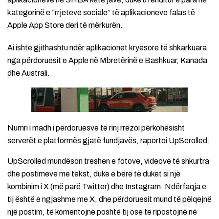
kategorinë e “rrjeteve sociale” të aplikacioneve falas të
Apple App Store deri të mërkurën.
Ai ishte gjithashtu ndër aplikacionet kryesore të shkarkuara
nga përdoruesit e Apple në Mbretërinë e Bashkuar, Kanada
dhe Australi.
Numri i madh i përdoruesve të rinj rrëzoi përkohësisht
serverët e platformës gjatë fundjavës, raportoi UpScrolled.
UpScrolled mundëson treshen e fotove, videove të shkurtra
dhe postimeve me tekst, duke e bërë të duket si një
kombinim i X (më parë Twitter) dhe Instagram. Ndërfaqja e
tij është e ngjashme me X, dhe përdoruesit mund të pëlqejnë
një postim, të komentojnë poshtë tij ose të ripostojnë në