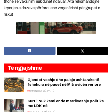
thonë se vaksinimi nuk duhet ndaluar. Ata rekomandojnë
kryerjen e dozave përforcuese veçanërisht për grupet e
riskut
Të ngjajshme
Gjendet veshje dhe paisje ushtarake të
fshehura në puset në Mitrovicën veriore
9 MINUTA MË PARË
Kurti: Nuk kemi ende marrëveshje politike
me LDK-në