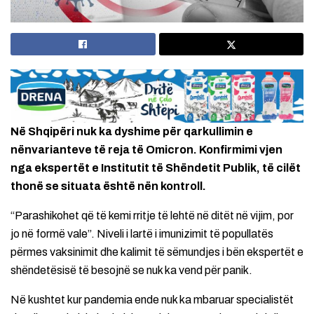
Në Shqipëri nuk ka dyshime për qarkullimin e
nënvarianteve të reja të Omicron. Konfirmimi vjen
nga ekspertët e Institutit të Shëndetit Publik, të cilët
thonë se situata është nën kontroll.
“Parashikohet që të kemi rritje të lehtë në ditët në vijim, por
jo në formë vale”. Niveli i lartë i imunizimit të popullatës
përmes vaksinimit dhe kalimit të sëmundjes i bën ekspertët e
shëndetësisë të besojnë se nuk ka vend për panik.
Në kushtet kur pandemia ende nuk ka mbaruar specialistët