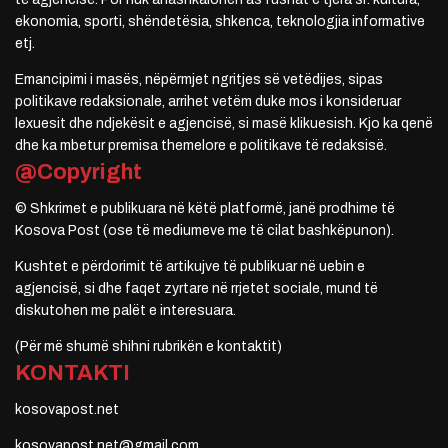
ekonomia, sporti, shëndetësia, shkenca, teknologjia informative
etj.
Emancipimi i masës, nëpërmjet ngritjes së vetëdijes, sipas
politikave redaksionale, arrihet vetëm duke mos i konsideruar
lexuesit dhe ndjekësit e agjencisë, si masë klikuesish. Kjo ka qenë
dhe ka mbetur premisa themelore e politikave të redaksisë.
@Copyright
© Shkrimet e publikuara në këtë platformë, janë prodhime të
Kosova Post (ose të mediumeve me të cilat bashkëpunon).
Kushtet e përdorimit të artikujve të publikuar në uebin e
agjencisë, si dhe faqet zyrtare në rrjetet sociale, mund të
diskutohen me palët e interesuara.
(Për më shumë shihni rubrikën e kontaktit)
KONTAKTI
kosovapost.net
kosovapost.net@gmail.com