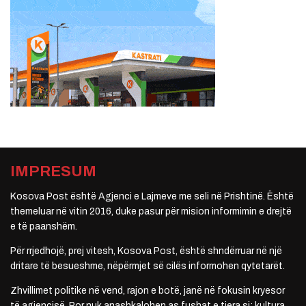
IMPRESUM
Kosova Post është Agjenci e Lajmeve me seli në Prishtinë. Është
themeluar në vitin 2016, duke pasur për mision informimin e drejtë
e të paanshëm.
Për rrjedhojë, prej vitesh, Kosova Post, është shndërruar në një
dritare të besueshme, nëpërmjet së cilës informohen qytetarët.
Zhvillimet politike në vend, rajon e botë, janë në fokusin kryesor
të agjencisë. Por nuk anashkalohen as fushat e tjera si: kultura,