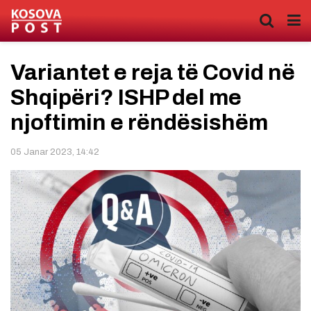
Variantet e reja të Covid në
Shqipëri? ISHP del me
njoftimin e rëndësishëm
05 Janar 2023, 14:42