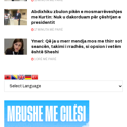
15 MINUTA MË PARË
Abdixhiku zbulon pikën e mosmarrëveshjes
me Kurtin: Nuk u dakorduam për çështjen e
presidentit
17 MINUTA MË PARË
Ymeri: Që ja u merr mendja mos me thirr sot
seancën, takimi i rradhës, si opsion i vetëm
është Sheshi
1 ORË MË PARË