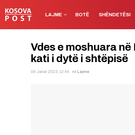
LAJME
BOTË
SHËNDETËSI
Vdes e moshuara në 
kati i dytë i shtëpisë
09 Janar 2023, 12:45
në
Lajme