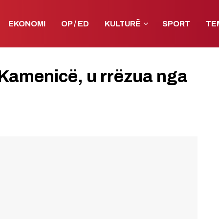
EKONOMI
OP / ED
KULTURË
SPORT
TE
Kamenicë, u rrëzua nga