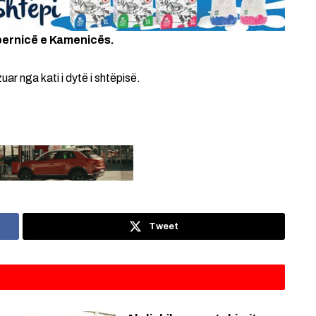
pernicë e Kamenicës.
ar nga kati i dytë i shtëpisë.
Tweet