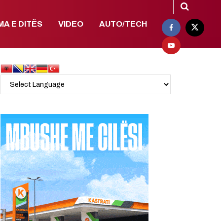
MA E DITËS
VIDEO
AUTO/TECH