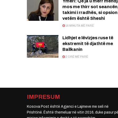
Ymeri: Që ja u merr mend
mos me thirr sot seancën
takimi i rradhës, si opsion 
vetëm është Sheshi
16 MINUTA MË PARË
Lidhjet e lëvizjes ruse të
ekstremit të djathtë me
Ballkanin
2 ORË MË PARË
IMPRESUM
Kosova Post është Agjenci e Lajmeve me seli në
Prishtinë. Është themeluar në vitin 2016, duke pasur pë