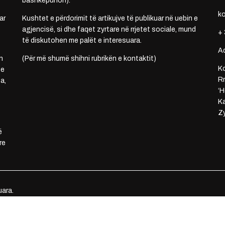
bashkëpunon).
k
ar
Kushtet e përdorimit të artikujve të publikuar në uebin e
agjencisë, si dhe faqet zyrtare në rrjetet sociale, mund
+ 
të diskutohen me palët e interesuara.
A
n
(Për më shumë shihni rubrikën e kontaktit)
Ko
 e
Rr
a,
‘H
Ka
Zy
ë
re
uara.