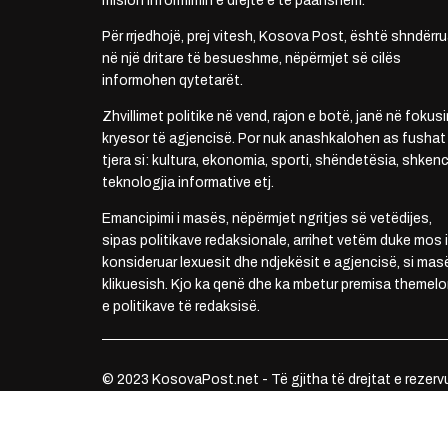
mision informimin e drejtë e të paanshëm.
Për rrjedhojë, prej vitesh, Kosova Post, është shndërru
në një dritare të besueshme, nëpërmjet së cilës
informohen qytetarët.
Zhvillimet politike në vend, rajon e botë, janë në fokusi
kryesor të agjencisë. Por nuk anashkalohen as fushat
tjera si: kultura, ekonomia, sporti, shëndetësia, shkenc
teknologjia informative etj.
Emancipimi i masës, nëpërmjet ngritjes së vetëdijes,
sipas politikave redaksionale, arrihet vetëm duke mos i
konsideruar lexuesit dhe ndjekësit e agjencisë, si mas
klikuesish. Kjo ka qenë dhe ka mbetur premisa themelo
e politikave të redaksisë.
© 2023 KosovaPost.net - Të gjitha të drejtat e rezerv