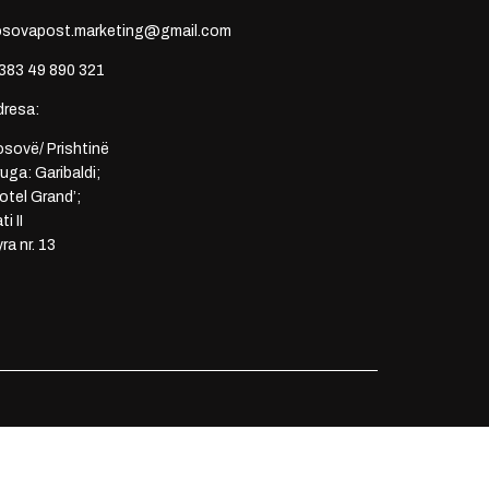
osovapost.marketing@gmail.com
383 49 890 321
dresa:
sovë/ Prishtinë
uga: Garibaldi;
otel Grand’;
ti II
ra nr. 13