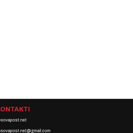
KONTAKTI
osovapost.net
osovapost.net@gmail.com