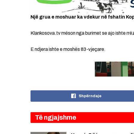
Një grua e moshuar ka vdekur në fshatin Ko
Klankosova.tv mëson nga burimet se ajo ishte rrëzu
E ndjera ishte e moshës 83-vjeçare.
Shpërndaje
Të ngjajshme