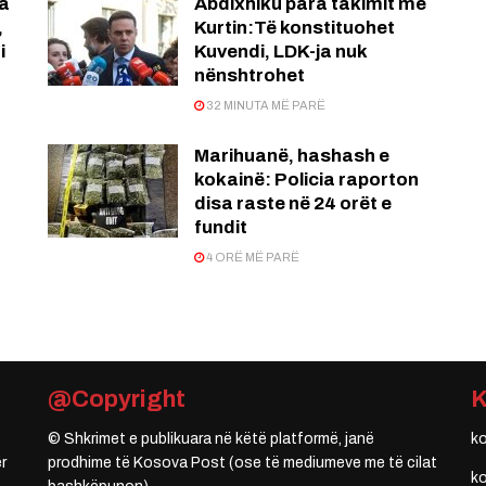
ja
Abdixhiku para takimit me
,
Kurtin:Të konstituohet
i
Kuvendi, LDK-ja nuk
nënshtrohet
32 MINUTA MË PARË
Marihuanë, hashash e
kokainë: Policia raporton
disa raste në 24 orët e
fundit
4 ORË MË PARË
@Copyright
© Shkrimet e publikuara në këtë platformë, janë
k
r
prodhime të Kosova Post (ose të mediumeve me të cilat
k