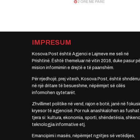
2 ORË MË PARË
IMPRESUM
Kosova Post është Agjenci e Lajmeve me seli në
Prishtinë. Është themeluar në vitin 2016, duke pasur pë
mision informimin e drejtë e të paanshëm.
Për rrjedhojë, prej vitesh, Kosova Post, është shndërru
në një dritare të besueshme, nëpërmjet së cilës
informohen qytetarët.
Zhvillimet politike në vend, rajon e botë, janë në fokusi
kryesor të agjencisë. Por nuk anashkalohen as fushat
tjera si: kultura, ekonomia, sporti, shëndetësia, shkenc
teknologjia informative etj.
Emancipimi i masës, nëpërmjet ngritjes së vetëdijes,