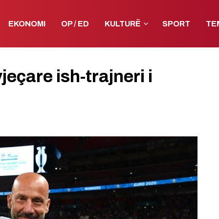
EKONOMI
OP / ED
KULTURË
SPORT
TE
çare ish-trajneri i