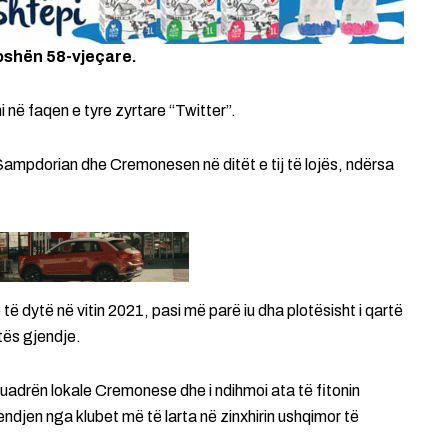
 moshën 58-vjeçare.
 në faqen e tyre zyrtare “Twitter”.
Sampdorian dhe Cremonesen në ditët e tij të lojës, ndërsa
të dytë në vitin 2021, pasi më parë iu dha plotësisht i qartë
jtës gjendje.
e skuadrën lokale Cremonese dhe i ndihmoi ata të fitonin
djen nga klubet më të larta në zinxhirin ushqimor të