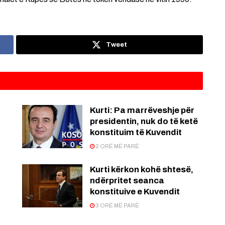
Tweet
Kurti: Pa marrëveshje për
presidentin, nuk do të ketë
konstituim të Kuvendit
2 ORË MË PARË
Kurti kërkon kohë shtesë,
ndërpritet seanca
konstituive e Kuvendit
3 ORË MË PARË