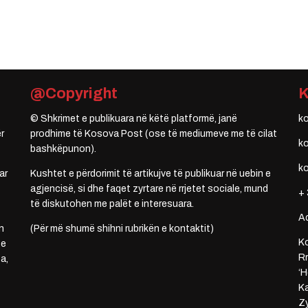
@Copyright
© Shkrimet e publikuara në këtë platformë, janë
k
r
prodhime të Kosova Post (ose të mediumeve me të cilat
k
bashkëpunon).
k
ar
Kushtet e përdorimit të artikujve të publikuar në uebin e
agjencisë, si dhe faqet zyrtare në rrjetet sociale, mund
+ 
të diskutohen me palët e interesuara.
A
n
(Për më shumë shihni rubrikën e kontaktit)
Ko
 e
Rr
a,
‘H
Ka
Zy