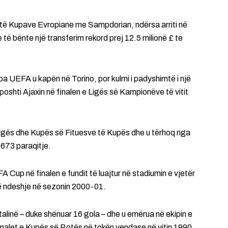
sve të Kupave Evropiane me Sampdorian, ndërsa arriti në
 të bënte një transferim rekord prej 12.5 milionë £ te
upa UEFA u kapën në Torino, por kulmi i padyshimtë i një
oshti Ajaxin në finalen e Ligës së Kampionëve të vitit
ë Ligës dhe Kupës së Fituesve të Kupës dhe u tërhoq nga
a 673 paraqitje.
FA Cup në finalen e fundit të luajtur në stadiumin e vjetër
ë ndeshje në sezonin 2000-01.
Italinë – duke shënuar 16 gola – dhe u emërua në ekipin e
finalet e Kupës së Botës në tokën vendase në vitin 1990.