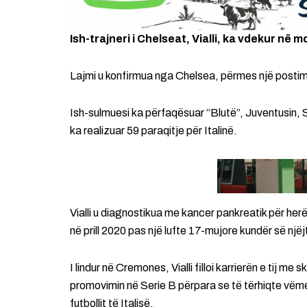
Ish-trajneri i Chelseat, Vialli, ka vdekur në
Lajmi u konfirmua nga Chelsea, përmes një postimi
Ish-sulmuesi ka përfaqësuar “Blutë”, Juventusin, 
ka realizuar 59 paraqitje për Italinë.
Vialli u diagnostikua me kancer pankreatik për herë 
në prill 2020 pas një lufte 17-mujore kundër së një
I lindur në Cremones, Vialli filloi karrierën e tij m
promovimin në Serie B përpara se të tërhiqte vëmen
futbollit të Italisë.