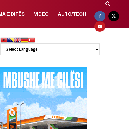
MA E DITËS
VIDEO
AUTO/TECH