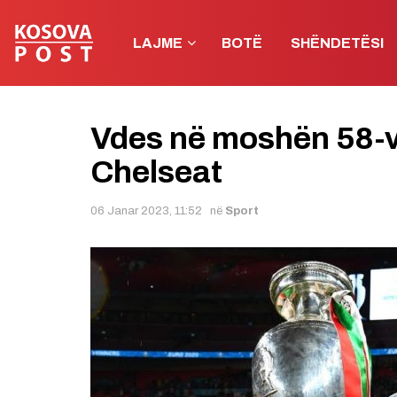
LAJME
BOTË
SHËNDETËSI
Vdes në moshën 58-vje
Chelseat
06 Janar 2023, 11:52
në
Sport