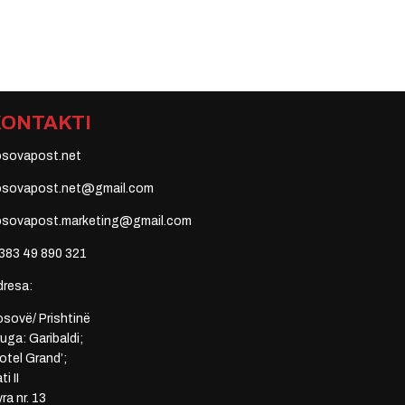
KONTAKTI
osovapost.net
osovapost.net@gmail.com
osovapost.marketing@gmail.com
383 49 890 321
dresa:
sovë/ Prishtinë
uga: Garibaldi;
otel Grand’;
ti II
ra nr. 13