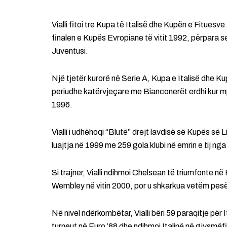
Vialli fitoi tre Kupa të Italisë dhe Kupën e Fitue
finalen e Kupës Evropiane të vitit 1992, përpara se
Juventusi.
Një tjetër kurorë në Serie A, Kupa e Italisë dhe K
periudhe katërvjeçare me Bianconerët erdhi kur mp
1996.
Vialli i udhëhoqi “Blutë” drejt lavdisë së Kupës s
luajtja në 1999 me 259 gola klubi në emrin e tij ng
Si trajner, Vialli ndihmoi Chelsean të triumfonte në 
Wembley në vitin 2000, por u shkarkua vetëm pes
Në nivel ndërkombëtar, Vialli bëri 59 paraqitje për 
turneut në Euro ’88 dhe ndihmoi Italinë në gjysmë