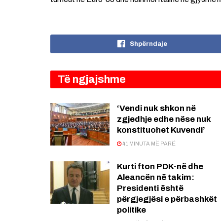
Shpërndaje
Të ngjajshme
‘Vendi nuk shkon në
zgjedhje edhe nëse nuk
konstituohet Kuvendi’
41 MINUTA MË PARË
Kurti fton PDK-në dhe
Aleancën në takim:
Presidenti është
përgjegjësi e përbashkët
politike