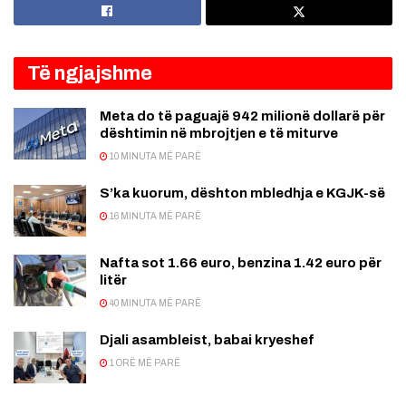
Të ngjajshme
Meta do të paguajë 942 milionë dollarë për
dështimin në mbrojtjen e të miturve
10 MINUTA MË PARË
S’ka kuorum, dështon mbledhja e KGJK-së
16 MINUTA MË PARË
Nafta sot 1.66 euro, benzina 1.42 euro për
litër
40 MINUTA MË PARË
Djali asambleist, babai kryeshef
1 ORË MË PARË