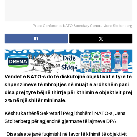
Press Conference NATO Secretary General Jens Stoltenberg
Vendet e NATO-s do të diskutojnë objektivat e tyre të
shpenzimeve të mbrojtjes në muajt e ardhshëm pasi
disa prej tyre bëjnë thirrje për kthimin e objektivit prej
2% në një shifër minimale.
Kështu ka thënë Sekretari i Përgjithshëm i NATO-s, Jens
Stoltenberg për agjencinë gjermane të lajmeve DPA.
“Disa aleatë janë fuqimisht në favor të kthimit të objektivit