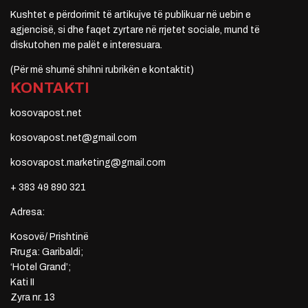
Kushtet e përdorimit të artikujve të publikuar në uebin e
agjencisë, si dhe faqet zyrtare në rrjetet sociale, mund të
diskutohen me palët e interesuara.
(Për më shumë shihni rubrikën e kontaktit)
KONTAKTI
kosovapost.net
kosovapost.net@gmail.com
kosovapost.marketing@gmail.com
+ 383 49 890 321
Adresa:
Kosovë/ Prishtinë
Rruga: Garibaldi;
‘Hotel Grand’;
Kati II
Zyra nr. 13