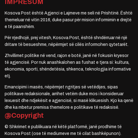
IMPRESUM
Kosova Post është Agjenci e Lajmeve me seli në Prishtinë. Është
themeluar në vitin 2016, duke pasur për mision informimin e drejtë
e të paanshëm.
Për rrjedhojë, prej vitesh, Kosova Post, është shndërruar në një
dritare të besueshme, nëpërmjet së cilës informohen qytetarët.
Zhvillimet politike në vend, rajon e botë, janë në fokusin kryesor
të agjencisë. Por nuk anashkalohen as fushat e tjera si: kultura,
ekonomia, sporti, shëndetësia, shkenca, teknologjia informative
etj.
Emancipimi i masës, nëpërmjet ngritjes së vetëdijes, sipas
politikave redaksionale, arrihet vetëm duke mos i konsideruar
lexuesit dhe ndjekësit e agjencisë, si masë klikuesish. Kjo ka qenë
dhe ka mbetur premisa themelore e politikave të redaksisë.
@Copyright
© Shkrimet e publikuara në këtë platformë, janë prodhime të
Kosova Post (ose të mediumeve me të cilat bashkëpunon).