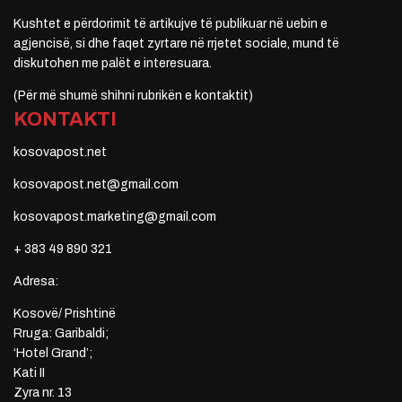
Kushtet e përdorimit të artikujve të publikuar në uebin e
agjencisë, si dhe faqet zyrtare në rrjetet sociale, mund të
diskutohen me palët e interesuara.
(Për më shumë shihni rubrikën e kontaktit)
KONTAKTI
kosovapost.net
kosovapost.net@gmail.com
kosovapost.marketing@gmail.com
+ 383 49 890 321
Adresa:
Kosovë/ Prishtinë
Rruga: Garibaldi;
‘Hotel Grand’;
Kati II
Zyra nr. 13