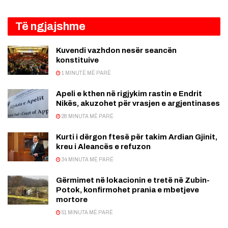
Të ngjajshme
Kuvendi vazhdon nesër seancën
konstituive
1 MINUTË MË PARË
Apeli e kthen në rigjykim rastin e Endrit
Nikës, akuzohet për vrasjen e argjentinases
28 MINUTA MË PARË
Kurti i dërgon ftesë për takim Ardian Gjinit,
kreu i Aleancës e refuzon
34 MINUTA MË PARË
Gërmimet në lokacionin e tretë në Zubin-
Potok, konfirmohet prania e mbetjeve
mortore
51 MINUTA MË PARË