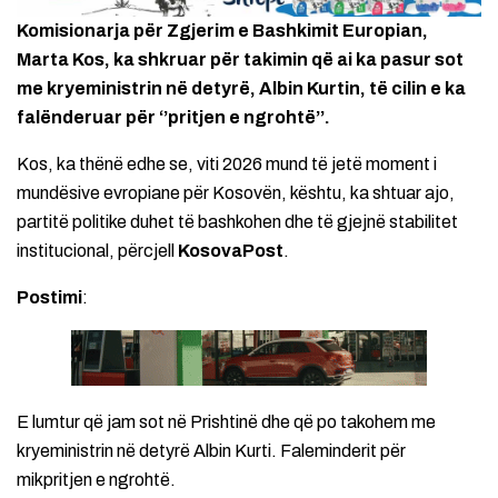
Komisionarja për Zgjerim e Bashkimit Europian,
Marta Kos, ka shkruar për takimin që ai ka pasur sot
me kryeministrin në detyrë, Albin Kurtin, të cilin e ka
falënderuar për ‘’pritjen e ngrohtë’’.
Kos, ka thënë edhe se, viti 2026 mund të jetë moment i
mundësive evropiane për Kosovën, kështu, ka shtuar ajo,
partitë politike duhet të bashkohen dhe të gjejnë stabilitet
institucional, përcjell
KosovaPost
.
Postimi
:
E lumtur që jam sot në Prishtinë dhe që po takohem me
kryeministrin në detyrë Albin Kurti. Faleminderit për
mikpritjen e ngrohtë.