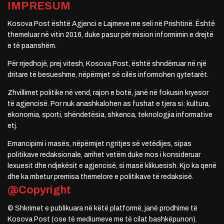
IMPRESUM
Kosova Post është Agjenci e Lajmeve me seli në Prishtinë. Është
themeluar në vitin 2016, duke pasur për mision informimin e drejtë
e të paanshëm.
Për rrjedhojë, prej vitesh, Kosova Post, është shndërruar në një
dritare të besueshme, nëpërmjet së cilës informohen qytetarët.
Zhvillimet politike në vend, rajon e botë, janë në fokusin kryesor
të agjencisë. Por nuk anashkalohen as fushat e tjera si: kultura,
ekonomia, sporti, shëndetësia, shkenca, teknologjia informative
etj.
Emancipimi i masës, nëpërmjet ngritjes së vetëdijes, sipas
politikave redaksionale, arrihet vetëm duke mos i konsideruar
lexuesit dhe ndjekësit e agjencisë, si masë klikuesish. Kjo ka qenë
dhe ka mbetur premisa themelore e politikave të redaksisë.
@Copyright
© Shkrimet e publikuara në këtë platformë, janë prodhime të
Kosova Post (ose të mediumeve me të cilat bashkëpunon).