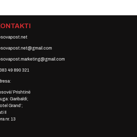
KONTAKTI
osovapost.net
osovapost.net@gmail.com
osovapost.marketing@gmail.com
383 49 890 321
dresa:
sovë/ Prishtinë
uga: Garibaldi;
otel Grand’;
ti II
ra nr. 13