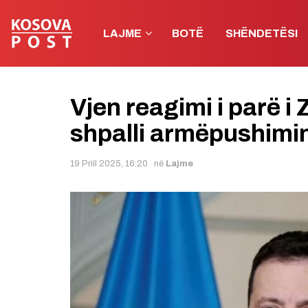
LAJME
BOTË
SHËNDETËSI
Vjen reagimi i parë i
shpalli armëpushimi
19 Prill 2025, 16:20
në
Lajme