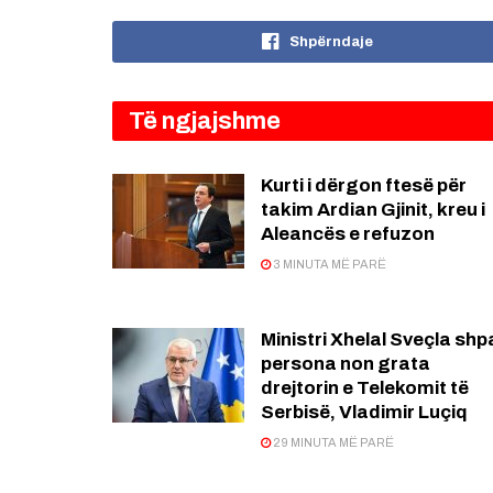
Shpërndaje
Të ngjajshme
Kurti i dërgon ftesë për
takim Ardian Gjinit, kreu i
Aleancës e refuzon
3 MINUTA MË PARË
Ministri Xhelal Sveçla shpa
persona non grata
drejtorin e Telekomit të
Serbisë, Vladimir Luçiq
29 MINUTA MË PARË