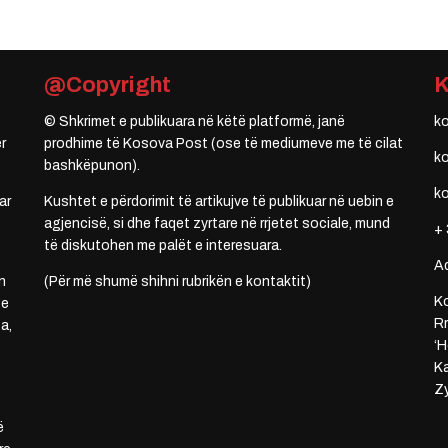
@Copyright
© Shkrimet e publikuara në këtë platformë, janë
k
r
prodhime të Kosova Post (ose të mediumeve me të cilat
k
bashkëpunon).
k
ar
Kushtet e përdorimit të artikujve të publikuar në uebin e
agjencisë, si dhe faqet zyrtare në rrjetet sociale, mund
+ 
të diskutohen me palët e interesuara.
A
n
(Për më shumë shihni rubrikën e kontaktit)
Ko
 e
Rr
a,
‘H
Ka
Zy
ë