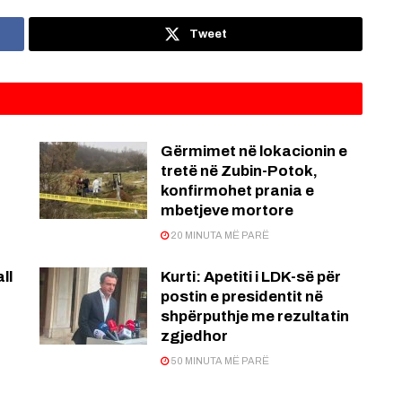
Tweet
Gërmimet në lokacionin e
tretë në Zubin-Potok,
konfirmohet prania e
mbetjeve mortore
20 MINUTA MË PARË
ll
Kurti: Apetiti i LDK-së për
postin e presidentit në
shpërputhje me rezultatin
zgjedhor
50 MINUTA MË PARË