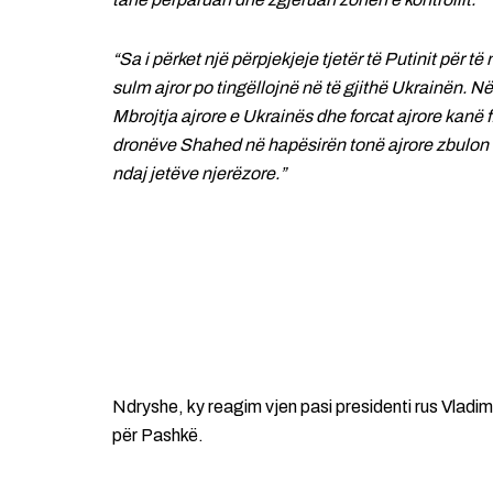
“Sa i përket një përpjekjeje tjetër të Putinit për
sulm ajror po tingëllojnë në të gjithë Ukrainën. N
Mbrojtja ajrore e Ukrainës dhe forcat ajrore kanë f
dronëve Shahed në hapësirën tonë ajrore zbulon q
ndaj jetëve njerëzore.”
Ndryshe, ky reagim vjen pasi presidenti rus Vladi
për Pashkë.