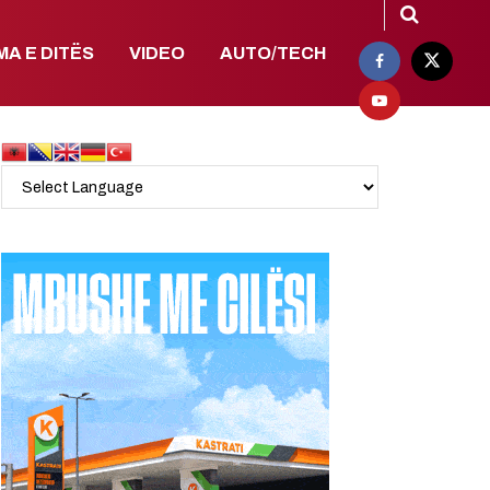
MA E DITËS
VIDEO
AUTO/TECH