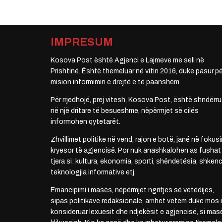
IMPRESUM
Kosova Post është Agjenci e Lajmeve me seli në
Prishtinë. Është themeluar në vitin 2016, duke pasur pë
mision informimin e drejtë e të paanshëm.
Për rrjedhojë, prej vitesh, Kosova Post, është shndërru
në një dritare të besueshme, nëpërmjet së cilës
informohen qytetarët.
Zhvillimet politike në vend, rajon e botë, janë në fokusi
kryesor të agjencisë. Por nuk anashkalohen as fushat
tjera si: kultura, ekonomia, sporti, shëndetësia, shkenc
teknologjia informative etj.
Emancipimi i masës, nëpërmjet ngritjes së vetëdijes,
sipas politikave redaksionale, arrihet vetëm duke mos i
konsideruar lexuesit dhe ndjekësit e agjencisë, si mas