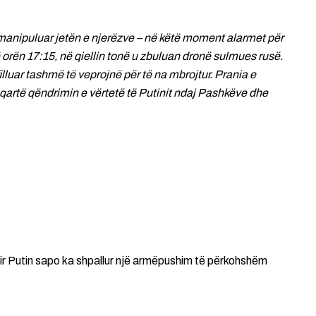
 të manipuluar jetën e njerëzve – në këtë moment alarmet për
ë orën 17:15, në qiellin tonë u zbuluan dronë sulmues rusë.
illuar tashmë të veprojnë për të na mbrojtur. Prania e
artë qëndrimin e vërtetë të Putinit ndaj Pashkëve dhe
mir Putin sapo ka shpallur një armëpushim të përkohshëm