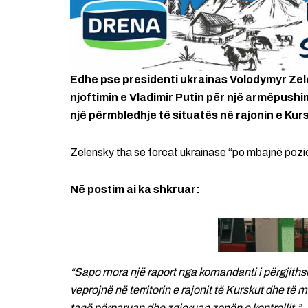
Edhe pse presidenti ukrainas Volodymyr Zel
njoftimin e Vladimir Putin për një armëpush
një përmbledhje të situatës në rajonin e Kursk
Zelensky tha se forcat ukrainase “po mbajnë pozic
Në postim ai ka shkruar:
“Sapo mora një raport nga komandanti i përgjith
veprojnë në territorin e rajonit të Kurskut dhe të m
tanë përparuan dhe zgjeruan zonën e kontrollit.”