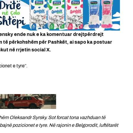
ensky ende nuk e ka komentuar drejtpërdrejt
im të përkohshëm për Pashkët, ai sapo ka postuar
ut në rrjetin social X.
ionet e tyre”.
shëm Oleksandr Syrsky. Sot forcat tona vazhduan të
bajnë pozicionet e tyre. Në rajonin e Belgorodit, luftëtarët