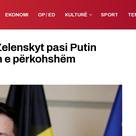
EKONOMI
OP / ED
KULTURË
SPORT
TE
 Zelenskyt pasi Putin
n e përkohshëm