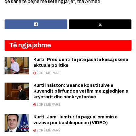
që kanë të bëjnë me këtë ngjarje”, tha Ahmeti.
Të ngjajshme
Kurti: Presidenti të jetë jashtë kësaj skene
aktuale politike
2 ORË MË PARË
Kurti insiston: Seanca konstituive e
Kuvendit përfundon vetëm me zgjedhjen e
kryetarit dhe nënkryetarëve
2 ORË MË PARË
Kurti: Jam i lumtur ta paguaj çmimin e
vezëve për bashkëpunim (VIDEO)
2 ORË MË PARË