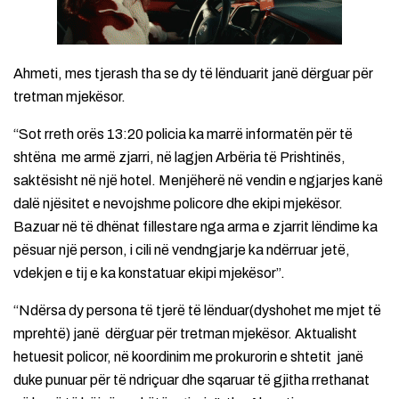
Ahmeti, mes tjerash tha se dy të lënduarit janë dërguar për
tretman mjekësor.
“Sot rreth orës 13:20 policia ka marrë informatën për të
shtëna me armë zjarri, në lagjen Arbëria të Prishtinës,
saktësisht në një hotel. Menjëherë në vendin e ngjarjes kanë
dalë njësitet e nevojshme policore dhe ekipi mjekësor.
Bazuar në të dhënat fillestare nga arma e zjarrit lëndime ka
pësuar një person, i cili në vendngjarje ka ndërruar jetë,
vdekjen e tij e ka konstatuar ekipi mjekësor”.
“Ndërsa dy persona të tjerë të lënduar(dyshohet me mjet të
mprehtë) janë dërguar për tretman mjekësor. Aktualisht
hetuesit policor, në koordinim me prokurorin e shtetit janë
duke punuar për të ndriçuar dhe sqaruar të gjitha rrethanat