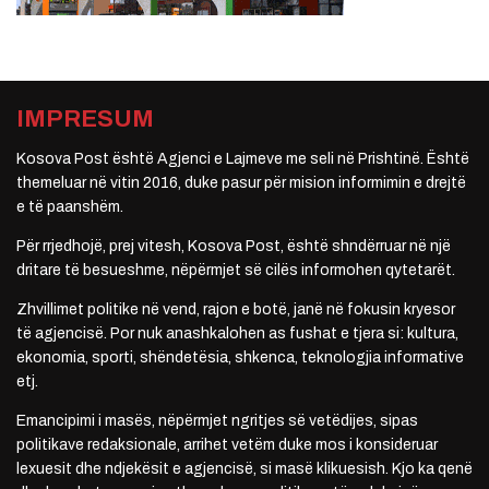
IMPRESUM
Kosova Post është Agjenci e Lajmeve me seli në Prishtinë. Është
themeluar në vitin 2016, duke pasur për mision informimin e drejtë
e të paanshëm.
Për rrjedhojë, prej vitesh, Kosova Post, është shndërruar në një
dritare të besueshme, nëpërmjet së cilës informohen qytetarët.
Zhvillimet politike në vend, rajon e botë, janë në fokusin kryesor
të agjencisë. Por nuk anashkalohen as fushat e tjera si: kultura,
ekonomia, sporti, shëndetësia, shkenca, teknologjia informative
etj.
Emancipimi i masës, nëpërmjet ngritjes së vetëdijes, sipas
politikave redaksionale, arrihet vetëm duke mos i konsideruar
lexuesit dhe ndjekësit e agjencisë, si masë klikuesish. Kjo ka qenë