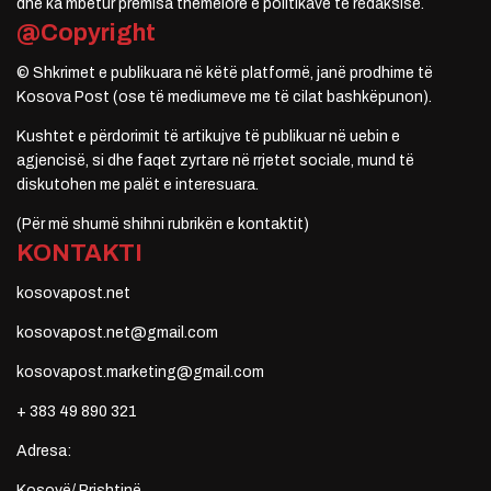
dhe ka mbetur premisa themelore e politikave të redaksisë.
@Copyright
© Shkrimet e publikuara në këtë platformë, janë prodhime të
Kosova Post (ose të mediumeve me të cilat bashkëpunon).
Kushtet e përdorimit të artikujve të publikuar në uebin e
agjencisë, si dhe faqet zyrtare në rrjetet sociale, mund të
diskutohen me palët e interesuara.
(Për më shumë shihni rubrikën e kontaktit)
KONTAKTI
kosovapost.net
kosovapost.net@gmail.com
kosovapost.marketing@gmail.com
+ 383 49 890 321
Adresa:
Kosovë/ Prishtinë