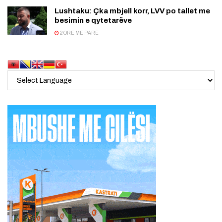
Lushtaku: Çka mbjell korr, LVV po tallet me
besimin e qytetarëve
2 ORË MË PARË