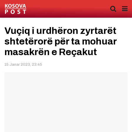
Vuçiq i urdhëron zyrtarët
shtetërorë për ta mohuar
masakrën e Reçakut
15 Janar 2023, 23:45