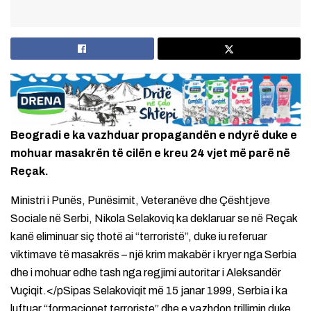
Beogradi e ka vazhduar propagandën e ndyrë duke e
mohuar masakrën të cilën e kreu 24 vjet më parë në
Reçak.
Ministri i Punës, Punësimit, Veteranëve dhe Çështjeve
Sociale në Serbi, Nikola Selakoviq ka deklaruar se në Reçak
kanë eliminuar siç thotë ai “terroristë”, duke iu referuar
viktimave të masakrës – një krim makabër i kryer nga Serbia
dhe i mohuar edhe tash nga regjimi autoritar i Aleksandër
Vuçiqit.</pSipas Selakoviqit më 15 janar 1999, Serbia i ka
luftuar “formacionet terroriste” dhe e vazhdon trillimin duke