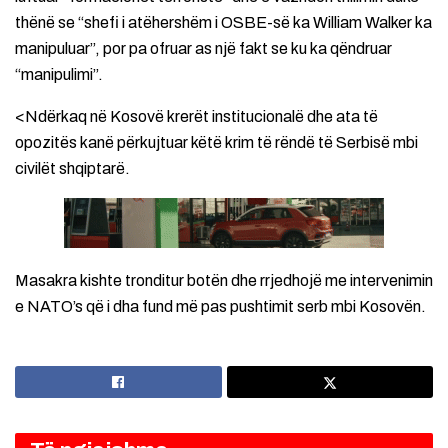
thënë se “shefi i atëhershëm i OSBE-së ka William Walker ka
manipuluar”, por pa ofruar as një fakt se ku ka qëndruar
“manipulimi”.
<Ndërkaq në Kosovë krerët institucionalë dhe ata të
opozitës kanë përkujtuar këtë krim të rëndë të Serbisë mbi
civilët shqiptarë.
Masakra kishte tronditur botën dhe rrjedhojë me intervenimin
e NATO’s që i dha fund më pas pushtimit serb mbi Kosovën.