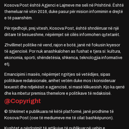
Kosova Post është Agjenci e Lajmeve me seli në Prishtinë. Është
themeluar në vitin 2016, duke pasur për mision informimin e drejtë
e të paanshëm.
Për rrjedhojë, prej vitesh, Kosova Post, është shndërruar në një
dritare të besueshme, nëpërmjet së cilës informohen qytetarët.
Zhvillimet politike në vend, rajon e botë, janë në fokusin kryesor
të agjencisë. Por nuk anashkalohen as fushat e tjera si: kultura,
ekonomia, sporti, shëndetësia, shkenca, teknologjia informative
etj.
Emancipimi i masës, nëpërmjet ngritjes së vetëdijes, sipas
politikave redaksionale, arrihet vetëm duke mos i konsideruar
lexuesit dhe ndjekësit e agjencisë, si masë klikuesish. Kjo ka qenë
dhe ka mbetur premisa themelore e politikave të redaksisë.
@Copyright
© Shkrimet e publikuara në këtë platformë, janë prodhime të
Kosova Post (ose të mediumeve me të cilat bashkëpunon).
Kushtet e përdorimit të artikujve të publikuar në uebin e