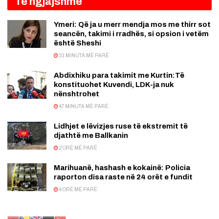
Të ngjajshme
Ymeri: Që ja u merr mendja mos me thirr sot
seancën, takimi i rradhës, si opsion i vetëm
është Sheshi
31 MINUTA MË PARË
Abdixhiku para takimit me Kurtin:Të
konstituohet Kuvendi, LDK-ja nuk
nënshtrohet
47 MINUTA MË PARË
Lidhjet e lëvizjes ruse të ekstremit të
djathtë me Ballkanin
2 ORË MË PARË
Marihuanë, hashash e kokainë: Policia
raporton disa raste në 24 orët e fundit
4 ORË MË PARË