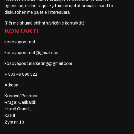
agjencisë, si dhe faqet zyrtare në rrjetet sociale, mund të
diskutohen me palët e interesuara.
(Për më shumë shihni rubrikën e kontaktit)
KONTAKTI
kosovapost.net
kosovapost.net@gmail.com
kosovapost.marketing@gmail.com
+ 383 49 890 321
Adresa:
Kosovë/ Prishtinë
Rruga: Garibaldi;
‘Hotel Grand’;
Kati II
Zyra nr. 13