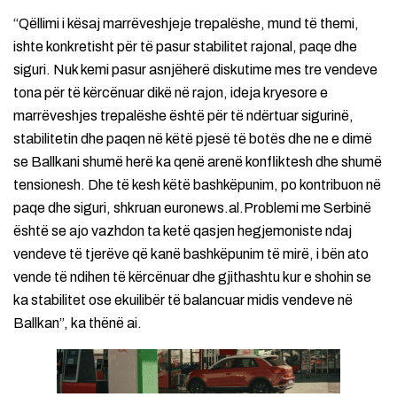
“Qëllimi i kësaj marrëveshjeje trepalëshe, mund të themi,
ishte konkretisht për të pasur stabilitet rajonal, paqe dhe
siguri. Nuk kemi pasur asnjëherë diskutime mes tre vendeve
tona për të kërcënuar dikë në rajon, ideja kryesore e
marrëveshjes trepalëshe është për të ndërtuar sigurinë,
stabilitetin dhe paqen në këtë pjesë të botës dhe ne e dimë
se Ballkani shumë herë ka qenë arenë konfliktesh dhe shumë
tensionesh. Dhe të kesh këtë bashkëpunim, po kontribuon në
paqe dhe siguri, shkruan euronews.al.Problemi me Serbinë
është se ajo vazhdon ta ketë qasjen hegjemoniste ndaj
vendeve të tjerëve që kanë bashkëpunim të mirë, i bën ato
vende të ndihen të kërcënuar dhe gjithashtu kur e shohin se
ka stabilitet ose ekuilibër të balancuar midis vendeve në
Ballkan”, ka thënë ai.