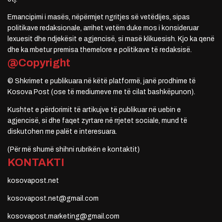
Emancipimi i masës, nëpërmjet ngritjes së vetëdijes, sipas
politikave redaksionale, arrihet vetëm duke mos i konsideruar
lexuesit dhe ndjekësit e agjencisë, si masë klikuesish. Kjo ka qenë
dhe ka mbetur premisa themelore e politikave të redaksisë.
@Copyright
© Shkrimet e publikuara në këtë platformë, janë prodhime të
Kosova Post (ose të mediumeve me të cilat bashkëpunon).
Kushtet e përdorimit të artikujve të publikuar në uebin e
agjencisë, si dhe faqet zyrtare në rrjetet sociale, mund të
diskutohen me palët e interesuara.
(Për më shumë shihni rubrikën e kontaktit)
KONTAKTI
kosovapost.net
kosovapost.net@gmail.com
kosovapost.marketing@gmail.com