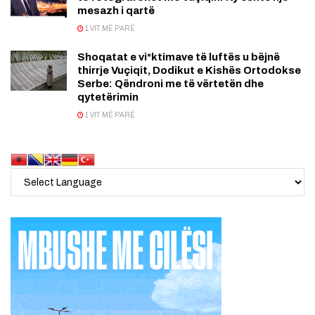
mesazh i qartë
1 VIT MË PARË
Shoqatat e vi*ktimave të luftës u bëjnë
thirrje Vuçiqit, Dodikut e Kishës Ortodokse
Serbe: Qëndroni me të vërtetën dhe
qytetërimin
1 VIT MË PARË