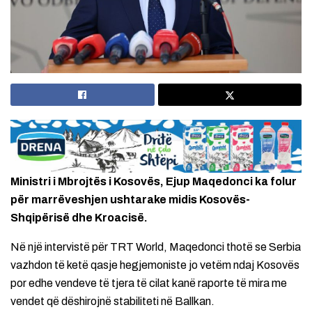
Ministri i Mbrojtës i Kosovës, Ejup Maqedonci ka folur
për marrëveshjen ushtarake midis Kosovës-
Shqipërisë dhe Kroacisë.
Në një intervistë për TRT World, Maqedonci thotë se Serbia
vazhdon të ketë qasje hegjemoniste jo vetëm ndaj Kosovës
por edhe vendeve të tjera të cilat kanë raporte të mira me
vendet që dëshirojnë stabiliteti në Ballkan.