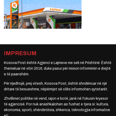
IMPRESUM
Kosova Post është Agjenci e Lajmeve me seli në Prishtinë. Është
themeluar në vitin 2016, duke pasur për mision informimin e drejtë
e të paanshëm.
Për rrjedhojë, prej vitesh, Kosova Post, është shndërruar në një
dritare të besueshme, nëpërmjet së cilës informohen qytetarët.
Zhvillimet politike në vend, rajon e botë, janë në fokusin kryesor
të agjencisë. Por nuk anashkalohen as fushat e tjera si: kultura,
ekonomia, sporti, shëndetësia, shkenca, teknologjia informative
etj.