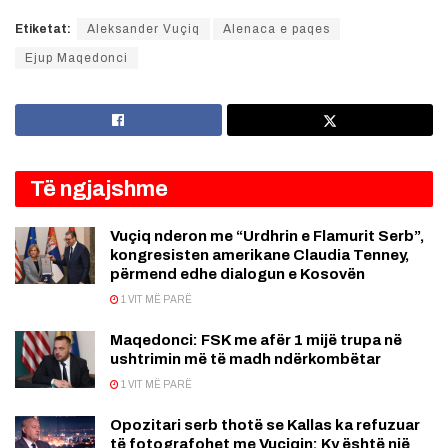
Etiketat:
Aleksander Vuçiq
Alenaca e paqes
Ejup Maqedonci
Të ngjajshme
Vuçiq nderon me “Urdhrin e Flamurit Serb”,
kongresisten amerikane Claudia Tenney,
përmend edhe dialogun e Kosovën
1 VIT MË PARË
Maqedonci: FSK me afër 1 mijë trupa në
ushtrimin më të madh ndërkombëtar
1 VIT MË PARË
Opozitari serb thotë se Kallas ka refuzuar
të fotografohet me Vuçiqin: Ky është një