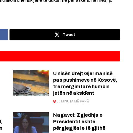
omunikoni dhe nuk janë të dukshme për askënd në mes, jo
Tweet
U nisën drejt Gjermanisë
pas pushimeve në Kosovë,
tre mërgimtarë humbin
jetën në aksiďent
60 MINUTA MË PARË
Nagavci: Zgjedhja e
l,
Presidentit është
n
përgjegjësi e të gjithë