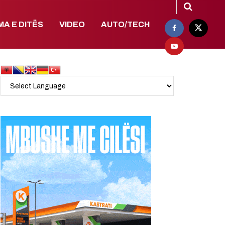
MA E DITËS
VIDEO
AUTO/TECH