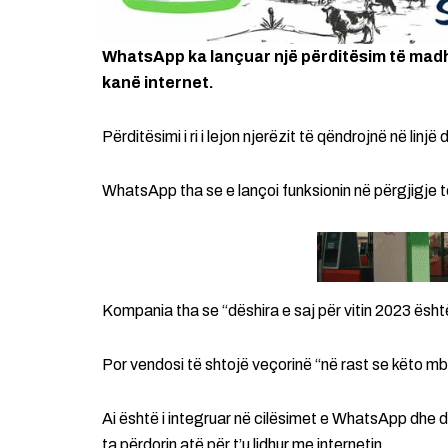
WhatsApp ka lançuar një përditësim të madh i c
kanë internet.
Përditësimi i ri i lejon njerëzit të qëndrojnë në linj
WhatsApp tha se e lançoi funksionin në përgjigje të
Kompania tha se “dëshira e saj për vitin 2023 është
Por vendosi të shtojë veçorinë “në rast se këto mby
Ai është i integruar në cilësimet e WhatsApp dhe do 
ta përdorin atë për t’u lidhur me internetin.