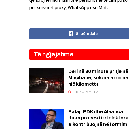
qëndrojnë midis jush dhe personit me të cilin po k
për serverët proxy, WhatsApp ose Meta.
Shpërndaje
Të ngjajshme
Deri në 90 minuta pritje në
Muçibabë, kolona arrin në
një kilometër
23 MINUTA MË PARË
Balaj: PDK dhe Aleanca
duan proces të ri elektora
s’kontribuojnë në formimi