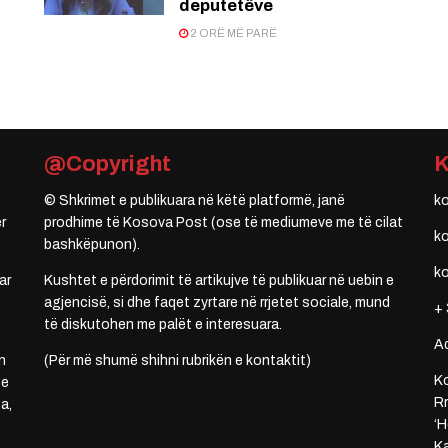
deputetëve
2 ORË MË PARË
@Copyright
© Shkrimet e publikuara në këtë platformë, janë
k
r
prodhime të Kosova Post (ose të mediumeve me të cilat
k
bashkëpunon).
k
ar
Kushtet e përdorimit të artikujve të publikuar në uebin e
agjencisë, si dhe faqet zyrtare në rrjetet sociale, mund
+ 
të diskutohen me palët e interesuara.
A
n
(Për më shumë shihni rubrikën e kontaktit)
Ko
 e
Rr
a,
‘H
Ka