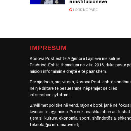
e institucioneve
1 ORË MË PARË
IMPRESUM
Kosova Post është Agjenci e Lajmeve me seli në
Prishtinë. Është themeluar në vitin 2016, duke pasur pë
mision informimin e drejtë e të paanshëm.
Për rrjedhojë, prej vitesh, Kosova Post, është shndërru
në një dritare të besueshme, nëpërmjet së cilës
informohen qytetarët.
Zhvillimet politike në vend, rajon e botë, janë në fokusi
kryesor të agjencisë. Por nuk anashkalohen as fushat
tjera si: kultura, ekonomia, sporti, shëndetësia, shkenc
teknologjia informative etj.