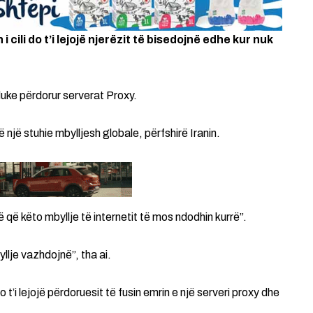
ili do t’i lejojë njerëzit të bisedojnë edhe kur nuk
ë duke përdorur serverat Proxy.
 një stuhie mbylljesh globale, përfshirë Iranin.
 që këto mbyllje të internetit të mos ndodhin kurrë”.
llje vazhdojnë”, tha ai.
t’i lejojë përdoruesit të fusin emrin e një serveri proxy dhe