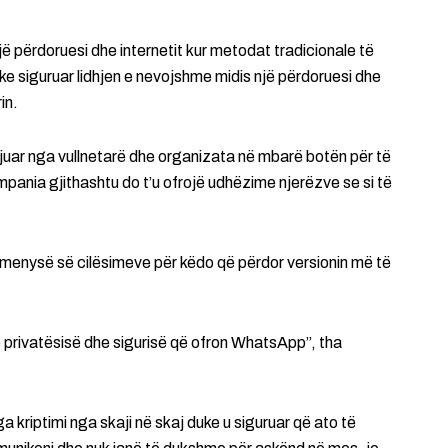
jë përdoruesi dhe internetit kur metodat tradicionale të
uke siguruar lidhjen e nevojshme midis një përdoruesi dhe
in.
ijuar nga vullnetarë dhe organizata në mbarë botën për të
mpania gjithashtu do t’u ofrojë udhëzime njerëzve se si të
 menysë së cilësimeve për këdo që përdor versionin më të
 të privatësisë dhe sigurisë që ofron WhatsApp”, tha
kriptimi nga skaji në skaj duke u siguruar që ato të