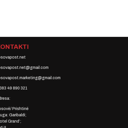
KONTAKTI
osovapost.net
osovapost.net@gmail.com
osovapost.marketing@gmail.com
383 49 890 321
dresa:
sovë/ Prishtinë
uga: Garibaldi;
otel Grand’;
ti II