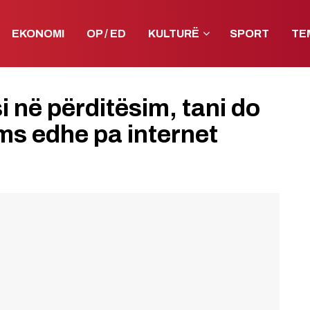
EKONOMI
OP / ED
KULTURË
SPORT
TE
i në përditësim, tani do
ms edhe pa internet