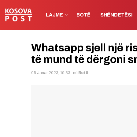
LAJME
BOTË
SHËNDETËSI
Whatsapp sjell një ris
të mund të dërgoni s
05 Janar 2023, 19:33
në
Botë