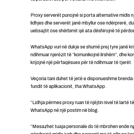
Proxy serverët punojnë si porta alternative midis n
lidhjes dhe serverët janë mbyllur ose ndërprerë, d
uebsajtit ose shërbimit që ata dëshirojnë të përdor
WhatsApp vuri në dukje se shumë prej tyre janë kr
ndihmuar njerëzit të “komunikojnë lirshëm”, dhe ko
krijojnë një përfaqësues për të ndihmuar të tjerët.
Veçoria tani duhet të jetë e disponueshme brenda
fundit të aplikacionit, tha WhatsApp.
“Lidhja përmes proxy ruan të njëjtin nivel të lartë
WhatsApp në një postim në blog.
“Mesazhet tuaja personale do të mbrohen ende nga 