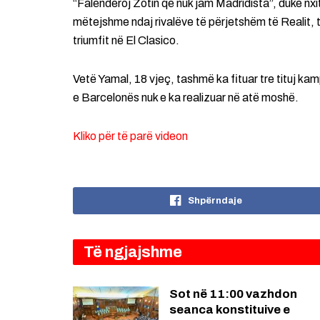
“Falënderoj Zotin që nuk jam Madridista”, duke nxi
mëtejshme ndaj rivalëve të përjetshëm të Realit, të 
triumfit në El Clasico.
Vetë Yamal, 18 vjeç, tashmë ka fituar tre tituj kampi
e Barcelonës nuk e ka realizuar në atë moshë.
Kliko për të parë videon
Shpërndaje
Të ngjajshme
Sot në 11:00 vazhdon
seanca konstituive e