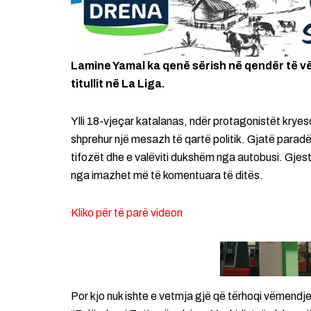
Lamine Yamal ka qenë sërish në qendër të v
titullit në La Liga.
Ylli 18-vjeçar katalanas, ndër protagonistët kryes
shprehur një mesazh të qartë politik. Gjatë parad
tifozët dhe e valëviti dukshëm nga autobusi. Gjesti 
nga imazhet më të komentuara të ditës.
Kliko për të parë videon
Por kjo nuk ishte e vetmja gjë që tërhoqi vëmend