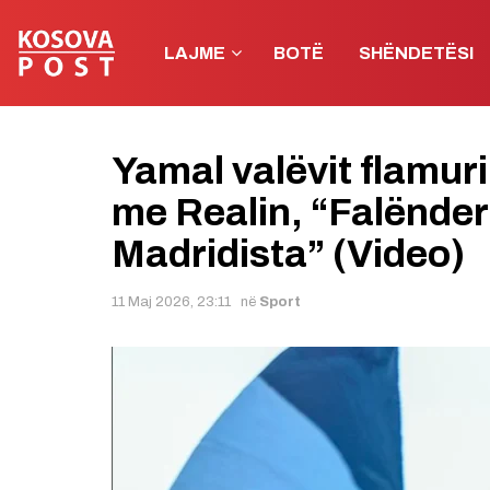
LAJME
BOTË
SHËNDETËSI
Yamal valëvit flamuri
me Realin, “Falënder
Madridista” (Video)
11 Maj 2026, 23:11
në
Sport