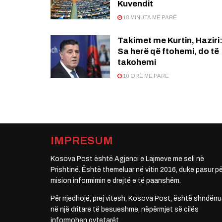
Kuvendit
18 MINUTA MË PARË
Takimet me Kurtin, Haziri
Sa herë që ftohemi, do të
takohemi
10 ORË MË PARË
IMPRESUM
Kosova Post është Agjenci e Lajmeve me seli në
Prishtinë. Është themeluar në vitin 2016, duke pasur pë
mision informimin e drejtë e të paanshëm.
Për rrjedhojë, prej vitesh, Kosova Post, është shndërru
në një dritare të besueshme, nëpërmjet së cilës
informohen qytetarët.