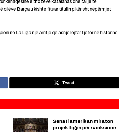
tur kënaqësinë e tifozëve katalanas dhe tallje të
cilëve Barça u kishte fituar titullin pikërisht nëpërmjet
oni në La Liga një arritje që asnjë lojtar tjetër në historinë
Tweet
Senati amerikan miraton
projektligjin për sanksione