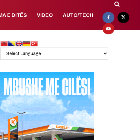
MA E DITËS
VIDEO
AUTO/TECH