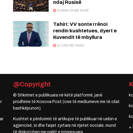
ndaj Rusisë
35 MINUTA MË PARË
:
Tahiri: VV sonte rrënoi
rendin kushtetues, dyert e
Kuvendit të mbyllura
10 ORË MË PARË
@Copyright
© Shkrimet e publikuara në këtë platformë, janë
k
r
prodhime të Kosova Post (ose të mediumeve me të cilat
k
bashkëpunon).
k
ar
Kushtet e përdorimit të artikujve të publikuar në uebin e
agjencisë, si dhe faqet zyrtare në rrjetet sociale, mund
+ 
të diskutohen me palët e interesuara.