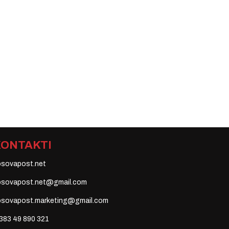
KONTAKTI
osovapost.net
osovapost.net@gmail.com
osovapost.marketing@gmail.com
383 49 890 321