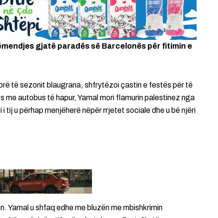
ëmendjes gjatë paradës së Barcelonës për fitimin e
orë të sezonit blaugrana, shfrytëzoi çastin e festës për të
ës me autobus të hapur, Yamal mori flamurin palestinez nga
i tij u përhap menjëherë nëpër rrjetet sociale dhe u bë njëri
jen. Yamal u shfaq edhe me bluzën me mbishkrimin