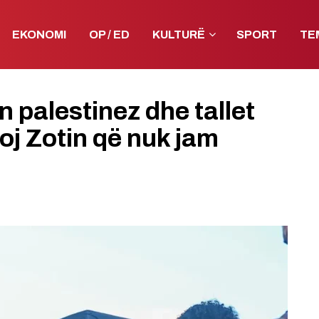
EKONOMI
OP / ED
KULTURË
SPORT
TE
n palestinez dhe tallet
oj Zotin që nuk jam