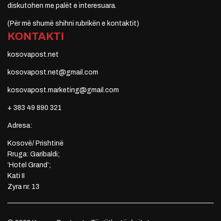
diskutohen me palët e interesuara.
(Për më shumë shihni rubrikën e kontaktit)
KONTAKTI
kosovapost.net
kosovapost.net@gmail.com
kosovapost.marketing@gmail.com
+ 383 49 890 321
Adresa:
Kosovë/ Prishtinë
Rruga: Garibaldi;
‘Hotel Grand’;
Kati II
Zyra nr. 13