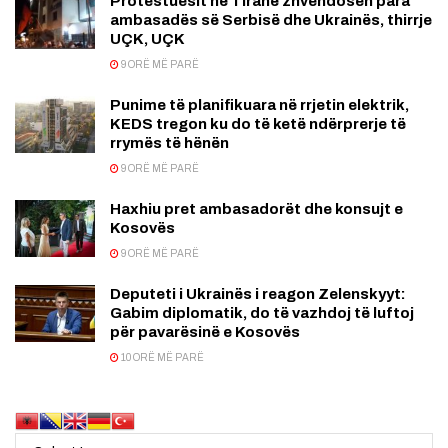
Prótestuesit në Tiranë zhvendosen para
ambasadës së Serbisë dhe Ukrainës, thirrje
UÇK, UÇK
9 ORË MË PARË
Punime të planifikuara në rrjetin elektrik,
KEDS tregon ku do të ketë ndërprerje të
rrymës të hënën
9 ORË MË PARË
Haxhiu pret ambasadorët dhe konsujt e
Kosovës
9 ORË MË PARË
Deputeti i Ukrainës i reagon Zelenskyyt:
Gabim diplomatik, do të vazhdoj të luftoj
për pavarësinë e Kosovës
10 ORË MË PARË