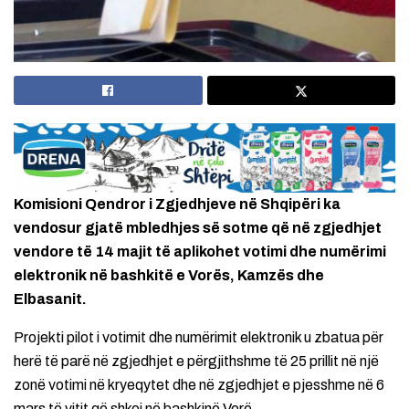
Komisioni Qendror i Zgjedhjeve në Shqipëri ka
vendosur gjatë mbledhjes së sotme që në zgjedhjet
vendore të 14 majit të aplikohet votimi dhe numërimi
elektronik në bashkitë e Vorës, Kamzës dhe
Elbasanit.
Projekti pilot i votimit dhe numërimit elektronik u zbatua për
herë të parë në zgjedhjet e përgjithshme të 25 prillit në një
zonë votimi në kryeqytet dhe në zgjedhjet e pjesshme në 6
mars të vitit që shkoi në bashkinë Vorë.