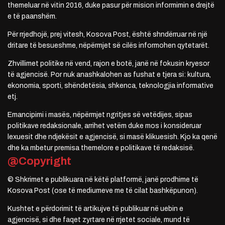
themeluar në vitin 2016, duke pasur për mision informimin e drejtë
e të paanshëm.
Për rrjedhojë, prej vitesh, Kosova Post, është shndërruar në një
dritare të besueshme, nëpërmjet së cilës informohen qytetarët.
Zhvillimet politike në vend, rajon e botë, janë në fokusin kryesor
të agjencisë. Por nuk anashkalohen as fushat e tjera si: kultura,
ekonomia, sporti, shëndetësia, shkenca, teknologjia informative
etj.
Emancipimi i masës, nëpërmjet ngritjes së vetëdijes, sipas
politikave redaksionale, arrihet vetëm duke mos i konsideruar
lexuesit dhe ndjekësit e agjencisë, si masë klikuesish. Kjo ka qenë
dhe ka mbetur premisa themelore e politikave të redaksisë.
@Copyright
© Shkrimet e publikuara në këtë platformë, janë prodhime të
Kosova Post (ose të mediumeve me të cilat bashkëpunon).
Kushtet e përdorimit të artikujve të publikuar në uebin e
agjencisë, si dhe faqet zyrtare në rrjetet sociale, mund të