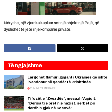
Ndryshe, një zjarr ka kapluar sot një objekt një Pejë, që
dyshohet të jetë i një kompanie private.
Të ngjajshme
Largohet flamuri gjigant i Ukrainës që ishte
i vendosur në qendër të Prishtinës
21 MINUTA MË PARË
Tifozët e “Zvezdës”, mesazh Vuçiqit:
“Derisa ti e pret një nazist, serbët po
derdhin gjak në Kosovë”