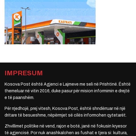
IMPRESUM
Kosova Post është Agjenci e Lajmeve me seli në Prishtinë. Është
themeluar në vitin 2016, duke pasur për mision informimin e drejtë
e të paanshëm.
Për rrjedhojë, prej vitesh, Kosova Post, është shndërruar në një
dritare të besueshme, nëpërmjet së cilës informohen qytetarët.
Zhvillimet politike në vend, rajon e botë, janë në fokusin kryesor
të agjencisë. Por nuk anashkalohen as fushat e tjera si: kultura,