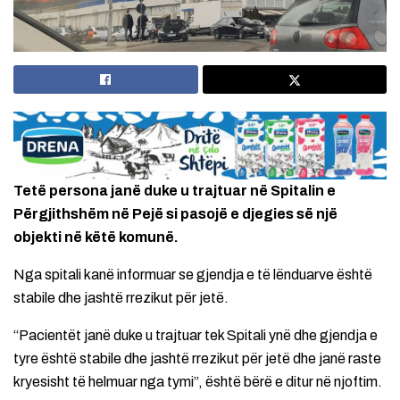
Tetë persona janë duke u trajtuar në Spitalin e
Përgjithshëm në Pejë si pasojë e djegies së një
objekti në këtë komunë.
Nga spitali kanë informuar se gjendja e të lënduarve është
stabile dhe jashtë rrezikut për jetë.
“Pacientët janë duke u trajtuar tek Spitali ynë dhe gjendja e
tyre është stabile dhe jashtë rrezikut për jetë dhe janë raste
kryesisht të helmuar nga tymi”, është bërë e ditur në njoftim.