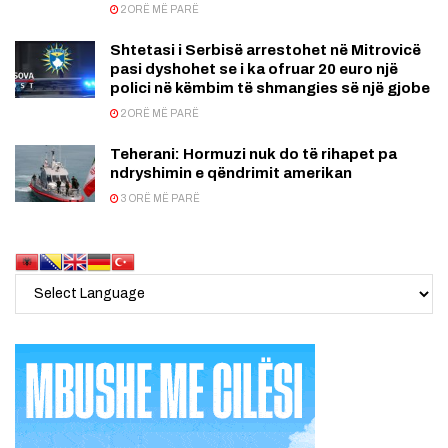
2 ORË MË PARË
Shtetasi i Serbisë arrestohet në Mitrovicë
pasi dyshohet se i ka ofruar 20 euro një
polici në këmbim të shmangies së një gjobe
2 ORË MË PARË
Teherani: Hormuzi nuk do të rihapet pa
ndryshimin e qëndrimit amerikan
3 ORË MË PARË