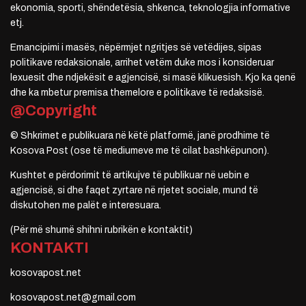
ekonomia, sporti, shëndetësia, shkenca, teknologjia informative
etj.
Emancipimi i masës, nëpërmjet ngritjes së vetëdijes, sipas
politikave redaksionale, arrihet vetëm duke mos i konsideruar
lexuesit dhe ndjekësit e agjencisë, si masë klikuesish. Kjo ka qenë
dhe ka mbetur premisa themelore e politikave të redaksisë.
@Copyright
© Shkrimet e publikuara në këtë platformë, janë prodhime të
Kosova Post (ose të mediumeve me të cilat bashkëpunon).
Kushtet e përdorimit të artikujve të publikuar në uebin e
agjencisë, si dhe faqet zyrtare në rrjetet sociale, mund të
diskutohen me palët e interesuara.
(Për më shumë shihni rubrikën e kontaktit)
KONTAKTI
kosovapost.net
kosovapost.net@gmail.com