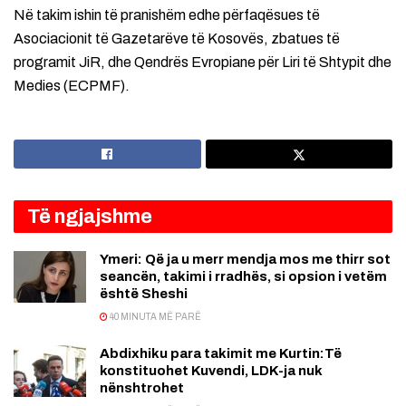
Në takim ishin të pranishëm edhe përfaqësues të
Asociacionit të Gazetarëve të Kosovës, zbatues të
programit JiR, dhe Qendrës Evropiane për Liri të Shtypit dhe
Medies (ECPMF).
Të ngjajshme
Ymeri: Që ja u merr mendja mos me thirr sot
seancën, takimi i rradhës, si opsion i vetëm
është Sheshi
40 MINUTA MË PARË
Abdixhiku para takimit me Kurtin:Të
konstituohet Kuvendi, LDK-ja nuk
nënshtrohet