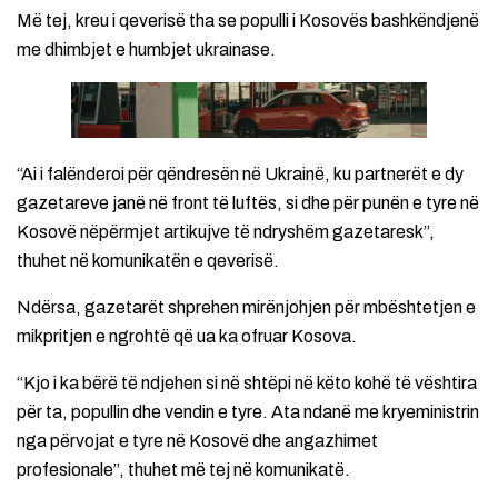
Më tej, kreu i qeverisë tha se populli i Kosovës bashkëndjenë
me dhimbjet e humbjet ukrainase.
“Ai i falënderoi për qëndresën në Ukrainë, ku partnerët e dy
gazetareve janë në front të luftës, si dhe për punën e tyre në
Kosovë nëpërmjet artikujve të ndryshëm gazetaresk”,
thuhet në komunikatën e qeverisë.
Ndërsa, gazetarët shprehen mirënjohjen për mbështetjen e
mikpritjen e ngrohtë që ua ka ofruar Kosova.
“Kjo i ka bërë të ndjehen si në shtëpi në këto kohë të vështira
për ta, popullin dhe vendin e tyre. Ata ndanë me kryeministrin
nga përvojat e tyre në Kosovë dhe angazhimet
profesionale”, thuhet më tej në komunikatë.