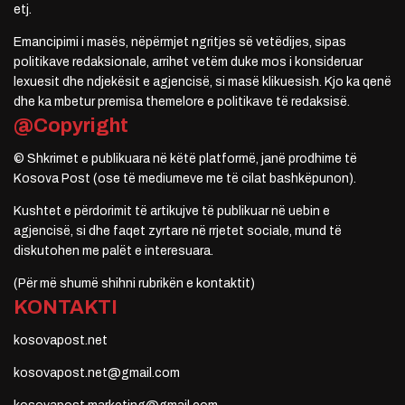
etj.
Emancipimi i masës, nëpërmjet ngritjes së vetëdijes, sipas
politikave redaksionale, arrihet vetëm duke mos i konsideruar
lexuesit dhe ndjekësit e agjencisë, si masë klikuesish. Kjo ka qenë
dhe ka mbetur premisa themelore e politikave të redaksisë.
@Copyright
© Shkrimet e publikuara në këtë platformë, janë prodhime të
Kosova Post (ose të mediumeve me të cilat bashkëpunon).
Kushtet e përdorimit të artikujve të publikuar në uebin e
agjencisë, si dhe faqet zyrtare në rrjetet sociale, mund të
diskutohen me palët e interesuara.
(Për më shumë shihni rubrikën e kontaktit)
KONTAKTI
kosovapost.net
kosovapost.net@gmail.com