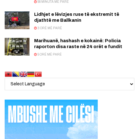
56 MINUTA MË PARË
Lidhjet e lëvizjes ruse të ekstremit të
djathtë me Ballkanin
3 ORË MË PARË
Marihuanë, hashash e kokainë: Policia
raporton disa raste në 24 orët e fundit
5 ORË MË PARË