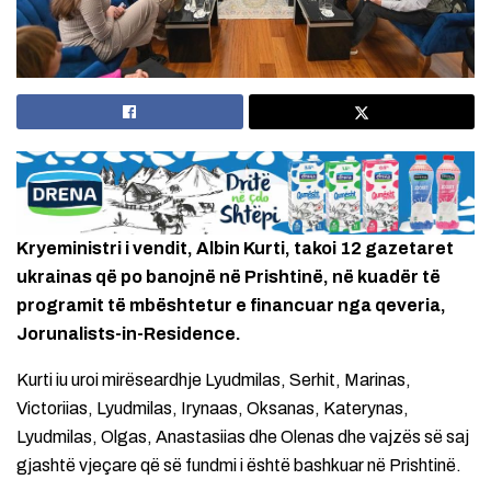
Kryeministri i vendit, Albin Kurti, takoi 12 gazetaret
ukrainas që po banojnë në Prishtinë, në kuadër të
programit të mbështetur e financuar nga qeveria,
Jorunalists-in-Residence.
Kurti iu uroi mirëseardhje Lyudmilas, Serhit, Marinas,
Victoriias, Lyudmilas, Irynaas, Oksanas, Katerynas,
Lyudmilas, Olgas, Anastasiias dhe Olenas dhe vajzës së saj
gjashtë vjeçare që së fundmi i është bashkuar në Prishtinë.