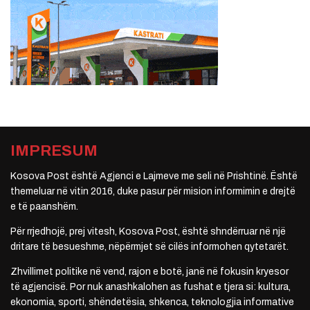
IMPRESUM
Kosova Post është Agjenci e Lajmeve me seli në Prishtinë. Është
themeluar në vitin 2016, duke pasur për mision informimin e drejtë
e të paanshëm.
Për rrjedhojë, prej vitesh, Kosova Post, është shndërruar në një
dritare të besueshme, nëpërmjet së cilës informohen qytetarët.
Zhvillimet politike në vend, rajon e botë, janë në fokusin kryesor
të agjencisë. Por nuk anashkalohen as fushat e tjera si: kultura,
ekonomia, sporti, shëndetësia, shkenca, teknologjia informative