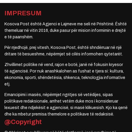
IMPRESUM
Kosova Post është Agjenci e Lajmeve me seli në Prishtinë. Është
themeluar në vitin 2016, duke pasur për mision informimin e drejtë
e të paanshëm.
Për rrjedhojë, prej vitesh, Kosova Post, është shndërruar në një
dritare të besueshme, nëpërmjet së cilës informohen qytetarët.
Zhvillimet politike në vend, rajon e botë, janë në fokusin kryesor
të agjencisë. Por nuk anashkalohen as fushat e tjera si: kultura,
ekonomia, sporti, shëndetësia, shkenca, teknologjia informative
etj.
Emancipimi i masës, nëpërmjet ngritjes së vetëdijes, sipas
politikave redaksionale, arrihet vetëm duke mos i konsideruar
lexuesit dhe ndjekësit e agjencisë, si masë klikuesish. Kjo ka qenë
dhe ka mbetur premisa themelore e politikave të redaksisë.
@Copyright