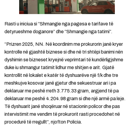
Rasti u iniciua si “Shmangie nga pagesa e tarifave të
detyrueshme doganore” dhe “Shmangie nga tatimi”.
“Prizren 2025, NN. Në koordinim me prokurorin janë kryer
kontrolle në gjashtë biznese si dhe në tri shtëpi banimi nën
dyshimin se bizneset kryejnë veprimtari të kundërligjshme
duke iu shmangur tatimit lidhur me shitjen e arit. Gjatë
kontrollit në lokalet e katër të dyshuarëve një f/k dhe tre
meshkujve kosovar janë gjetur dhe sekuestruar ari i pa
deklaruar me peshë rreth 3.775.33 gram, argjend të pa
deklaruar me peshë 4.204.98 gram si dhe një armë pa leje.
Të dyshuarit janë shoqëruar në stacionin policor dhe pas
intervistimit me vendim të prokurorit rasti procedohet në
procedurë të rregullt”, njofton Policia.