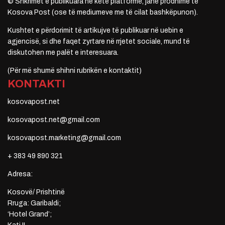
© Shkrimet e publikuara në këtë platformë, janë prodhime të
Kosova Post (ose të mediumeve me të cilat bashkëpunon).
Kushtet e përdorimit të artikujve të publikuar në uebin e
agjencisë, si dhe faqet zyrtare në rrjetet sociale, mund të
diskutohen me palët e interesuara.
(Për më shumë shihni rubrikën e kontaktit)
KONTAKTI
kosovapost.net
kosovapost.net@gmail.com
kosovapost.marketing@gmail.com
+ 383 49 890 321
Adresa:
Kosovë/ Prishtinë
Rruga: Garibaldi;
‘Hotel Grand’;