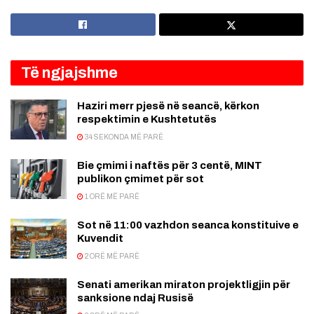
Të ngjajshme
Haziri merr pjesë në seancë, kërkon
respektimin e Kushtetutës
34 SEKONDA MË PARË
Bie çmimi i naftës për 3 centë, MINT
publikon çmimet për sot
1 ORË MË PARË
Sot në 11:00 vazhdon seanca konstituive e
Kuvendit
2 ORË MË PARË
Senati amerikan miraton projektligjin për
sanksione ndaj Rusisë