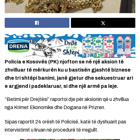
Policia e Kosovës (PK) njofton se në një aksion të
zhvilluar të mërkurën ku u bastisën gjashtë biznese
dhe tri shtëpi banimi, janë gjetur dhe sekuestruar ari
e argjend i padeklaruar, si dhe një armë pa leje.
“Betimi për Drejtësi” raportoi dje për aksionin që u zhvillua
nga Krimet Ekonomike dhe Dogana në Prizren.
Sipas raportit 24 orësh të Policisë, katë të dyshuarit pas
intervistimit u liruan në procedurë të rregullt.