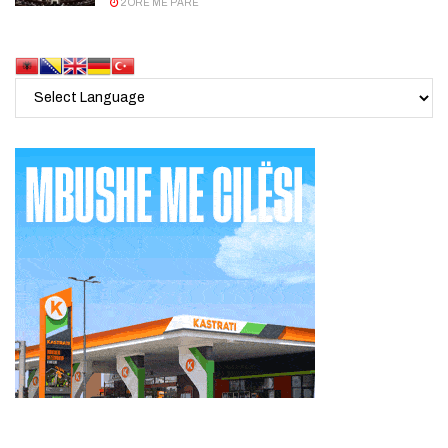
2 ORË MË PARË