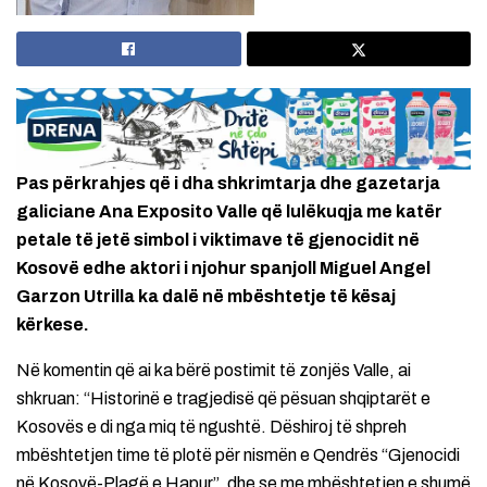
Pas përkrahjes që i dha shkrimtarja dhe gazetarja
galiciane Ana Exposito Valle që lulëkuqja me katër
petale të jetë simbol i viktimave të gjenocidit në
Kosovë edhe aktori i njohur spanjoll Miguel Angel
Garzon Utrilla ka dalë në mbështetje të kësaj
kërkese.
Në komentin që ai ka bërë postimit të zonjës Valle, ai
shkruan: “Historinë e tragjedisë që pësuan shqiptarët e
Kosovës e di nga miq të ngushtë. Dëshiroj të shpreh
mbështetjen time të plotë për nismën e Qendrës “Gjenocidi
në Kosovë-Plagë e Hapur”, dhe se me mbështetjen e shumë