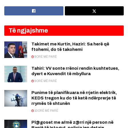
Të ngjajshme
Takimet me Kurtin, Haziri: Sa herë që
ftohemi, do të takohemi
9 ORË MË PARË
Tahiri: VV sonte rrënoi rendin kushtetues,
dyert e Kuvendit të mbyllura
9 ORË MË PARË
Punime të planifikuara në rrjetin elektrik,
KEDS tregon ku do të ketë ndërprerje të
rrymës të shtunën
10 ORË MË PARË
Pl@goset me aŕmë z@rri një person në
Banjë të Istogut, policia jep detaje