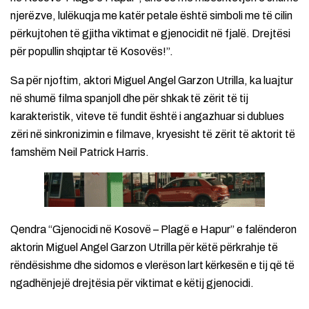
njerëzve, lulëkuqja me katër petale është simboli me të cilin
përkujtohen të gjitha viktimat e gjenocidit në fjalë. Drejtësi
për popullin shqiptar të Kosovës!”.
Sa për njoftim, aktori Miguel Angel Garzon Utrilla, ka luajtur
në shumë filma spanjoll dhe për shkak të zërit të tij
karakteristik, viteve të fundit është i angazhuar si dublues
zëri në sinkronizimin e filmave, kryesisht të zërit të aktorit të
famshëm Neil Patrick Harris.
Qendra “Gjenocidi në Kosovë – Plagë e Hapur” e falënderon
aktorin Miguel Angel Garzon Utrilla për këtë përkrahje të
rëndësishme dhe sidomos e vlerëson lart kërkesën e tij që të
ngadhënjejë drejtësia për viktimat e këtij gjenocidi.