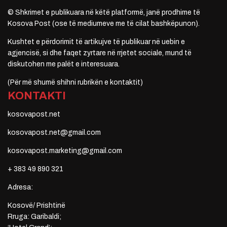
© Shkrimet e publikuara në këtë platformë, janë prodhime të
Kosova Post (ose të mediumeve me të cilat bashkëpunon).
Kushtet e përdorimit të artikujve të publikuar në uebin e
agjencisë, si dhe faqet zyrtare në rrjetet sociale, mund të
diskutohen me palët e interesuara.
(Për më shumë shihni rubrikën e kontaktit)
KONTAKTI
kosovapost.net
kosovapost.net@gmail.com
kosovapost.marketing@gmail.com
+ 383 49 890 321
Adresa:
Kosovë/ Prishtinë
Rruga: Garibaldi;