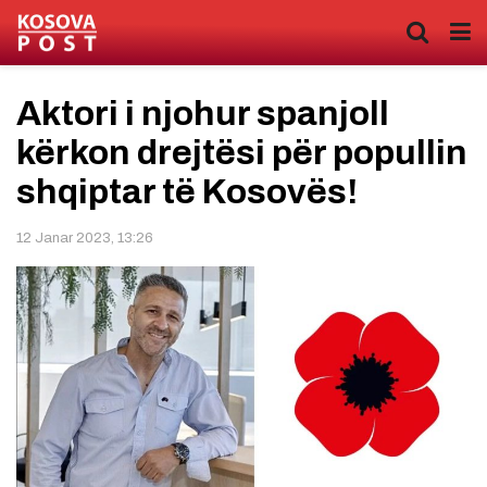
Aktori i njohur spanjoll
kërkon drejtësi për popullin
shqiptar të Kosovës!
12 Janar 2023, 13:26