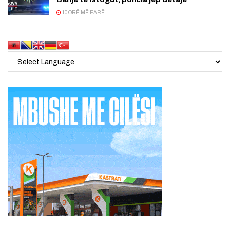
10 ORË MË PARË