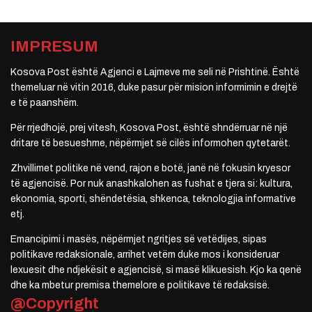
IMPRESUM
Kosova Post është Agjenci e Lajmeve me seli në Prishtinë. Është
themeluar në vitin 2016, duke pasur për mision informimin e drejtë
e të paanshëm.
Për rrjedhojë, prej vitesh, Kosova Post, është shndërruar në një
dritare të besueshme, nëpërmjet së cilës informohen qytetarët.
Zhvillimet politike në vend, rajon e botë, janë në fokusin kryesor
të agjencisë. Por nuk anashkalohen as fushat e tjera si: kultura,
ekonomia, sporti, shëndetësia, shkenca, teknologjia informative
etj.
Emancipimi i masës, nëpërmjet ngritjes së vetëdijes, sipas
politikave redaksionale, arrihet vetëm duke mos i konsideruar
lexuesit dhe ndjekësit e agjencisë, si masë klikuesish. Kjo ka qenë
dhe ka mbetur premisa themelore e politikave të redaksisë.
@Copyright