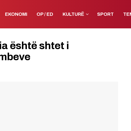
EKONOMI
OP / ED
KULTURË
SPORT
TE
a është shtet i
kombeve