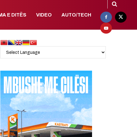
MA E DITËS
VIDEO
AUTO/TECH