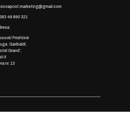
osovapost.marketing@gmail.com
383 49 890 321
dresa:
sovë/ Prishtinë
uga: Garibaldi;
otel Grand’;
ti II
ra nr. 13