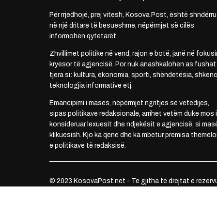
Për rrjedhojë, prej vitesh, Kosova Post, është shndërru
në një dritare të besueshme, nëpërmjet së cilës
informohen qytetarët.
Zhvillimet politike në vend, rajon e botë, janë në fokusi
kryesor të agjencisë. Por nuk anashkalohen as fushat
tjera si: kultura, ekonomia, sporti, shëndetësia, shkenc
teknologjia informative etj.
Emancipimi i masës, nëpërmjet ngritjes së vetëdijes,
sipas politikave redaksionale, arrihet vetëm duke mos i
konsideruar lexuesit dhe ndjekësit e agjencisë, si mas
klikuesish. Kjo ka qenë dhe ka mbetur premisa themelo
e politikave të redaksisë.
© 2023 KosovaPost.net - Të gjitha të drejtat e rezerv