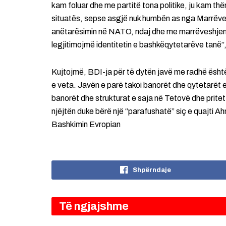
kam foluar dhe me partitë tona politike, ju kam t
situatës, sepse asgjë nuk humbën as nga Marrëves
anëtarësimin në NATO, ndaj dhe me marrëveshjen 
legjitimojmë identitetin e bashkëqytetarëve tanë”
Kujtojmë, BDI-ja për të dytën javë me radhë është
e veta. Javën e parë takoi banorët dhe qytetarët e
banorët dhe strukturat e saja në Tetovë dhe prite
njëjtën duke bërë një “parafushatë” siç e quajti Ah
Bashkimin Evropian
Shpërndaje
Të ngjajshme