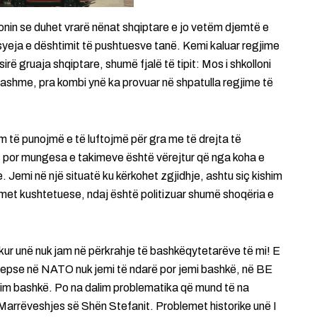
honin se duhet vrarë nënat shqiptare e jo vetëm djemtë e
arsyeja e dështimit të pushtuesve tanë. Kemi kaluar regjime
rë gruaja shqiptare, shumë fjalë të tipit: Mos i shkolloni
gjashme, pra kombi ynë ka provuar në shpatulla regjime të
im të punojmë e të luftojmë për gra me të drejta të
të, por mungesa e takimeve është vërejtur që nga koha e
 Jemi në një situatë ku kërkohet zgjidhje, ashtu siç kishim
met kushtetuese, ndaj është politizuar shumë shoqëria e
kur unë nuk jam në përkrahje të bashkëqytetarëve të mi! E
sepse në NATO nuk jemi të ndarë por jemi bashkë, në BE
him bashkë. Po na dalim problematika që mund të na
Marrëveshjes së Shën Stefanit. Problemet historike unë I