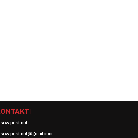
KONTAKTI
osovapost.net
osovapost.net@gmail.com