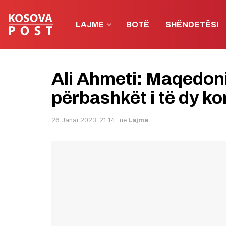
LAJME
BOTË
SHËNDETËSI
Ali Ahmeti: Maqedoni
përbashkët i të dy 
26 Janar 2023, 21:14
në
Lajme