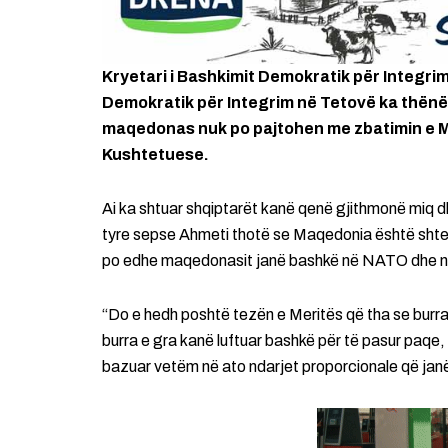
Kryetari i Bashkimit Demokratik për Integrim,
Demokratik për Integrim në Tetovë ka thënë
maqedonas nuk po pajtohen me zbatimin e M
Kushtetuese.
Ai ka shtuar shqiptarët kanë qenë gjithmonë miq 
tyre sepse Ahmeti thotë se Maqedonia është shtet
po edhe maqedonasit janë bashkë në NATO dhe 
“Do e hedh poshtë tezën e Meritës që tha se burra
burra e gra kanë luftuar bashkë për të pasur paqe,
bazuar vetëm në ato ndarjet proporcionale që janë