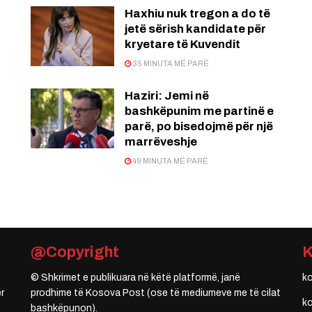
Haxhiu nuk tregon a do të
jetë sërish kandidate për
kryetare të Kuvendit
35 MINUTA MË PARË
Haziri: Jemi në
bashkëpunim me partinë e
parë, po bisedojmë për një
marrëveshje
49 MINUTA MË PARË
@Copyright
© Shkrimet e publikuara në këtë platformë, janë
k
r
prodhime të Kosova Post (ose të mediumeve me të cilat
k
bashkëpunon).