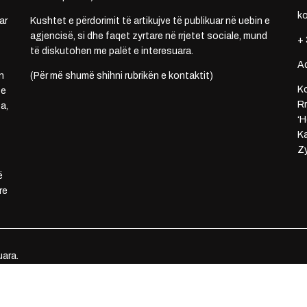
k
ar
Kushtet e përdorimit të artikujve të publikuar në uebin e
agjencisë, si dhe faqet zyrtare në rrjetet sociale, mund
+ 
të diskutohen me palët e interesuara.
A
n
(Për më shumë shihni rubrikën e kontaktit)
Ko
 e
Rr
a,
‘H
Ka
Zy
ë
re
uara.