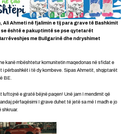
 Ali Ahmeti në fjalimin e tij para grave të Bashkimit
 se është e pakuptimtë se pse qytetarët
arrëveshjes me Bullgarinë dhe ndryshimet
dhe kanë mbështetur komunitetin maqedonas në sfidat e
 i përbashkët i të dy kombeve. Sipas Ahmetit, shqiptarët
në BE.
t luftojnë e gratë bëjnë paqen! Unë jam I mendimit që
 andaj përfaqësimi I grave duhet të jetë sa më I madh e jo
 shkruar.