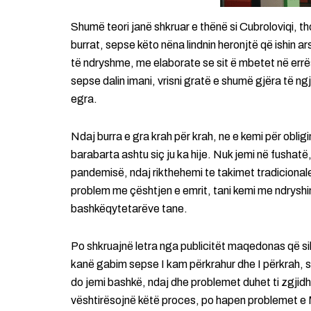
Shumë teori janë shkruar e thënë si Cubroloviqi, t
burrat, sepse këto nëna lindnin heronjtë që ishin 
të ndryshme, me elaborate se sit ë mbetet në errësi
sepse dalin imani, vrisni gratë e shumë gjëra të n
egra.
Ndaj burra e gra krah për krah, ne e kemi për oblig
barabarta ashtu siç ju ka hije. Nuk jemi në fusha
pandemisë, ndaj rikthehemi te takimet tradicionale.
problem me çështjen e emrit, tani kemi me ndryshi
bashkëqytetarëve tane.
Po shkruajnë letra nga publicitët maqedonas që si
kanë gabim sepse I kam përkrahur dhe I përkrah, 
do jemi bashkë, ndaj dhe problemet duhet ti zgjid
vështirësojnë këtë proces, po hapen problemet e 