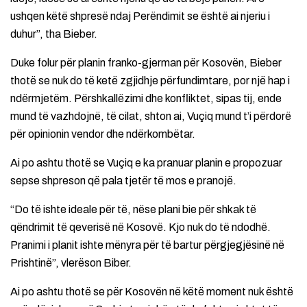
ushqen këtë shpresë ndaj Perëndimit se është ai njeriu i
duhur”, tha Bieber.
Duke folur për planin franko-gjerman për Kosovën, Bieber
thotë se nuk do të ketë zgjidhje përfundimtare, por një hap i
ndërmjetëm. Përshkallëzimi dhe konfliktet, sipas tij, ende
mund të vazhdojnë, të cilat, shton ai, Vuçiq mund t’i përdorë
për opinionin vendor dhe ndërkombëtar.
Ai po ashtu thotë se Vuçiq e ka pranuar planin e propozuar
sepse shpreson që pala tjetër të mos e pranojë.
“Do të ishte ideale për të, nëse plani bie për shkak të
qëndrimit të qeverisë në Kosovë. Kjo nuk do të ndodhë.
Pranimi i planit ishte mënyra për të bartur përgjegjësinë në
Prishtinë”, vlerëson Biber.
Ai po ashtu thotë se për Kosovën në këtë moment nuk është