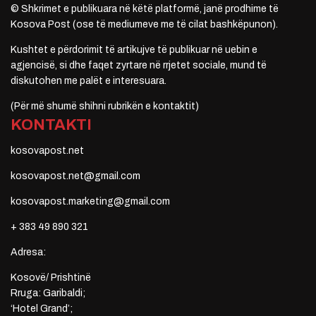
© Shkrimet e publikuara në këtë platformë, janë prodhime të
Kosova Post (ose të mediumeve me të cilat bashkëpunon).
Kushtet e përdorimit të artikujve të publikuar në uebin e
agjencisë, si dhe faqet zyrtare në rrjetet sociale, mund të
diskutohen me palët e interesuara.
(Për më shumë shihni rubrikën e kontaktit)
KONTAKTI
kosovapost.net
kosovapost.net@gmail.com
kosovapost.marketing@gmail.com
+ 383 49 890 321
Adresa:
Kosovë/ Prishtinë
Rruga: Garibaldi;
‘Hotel Grand’;