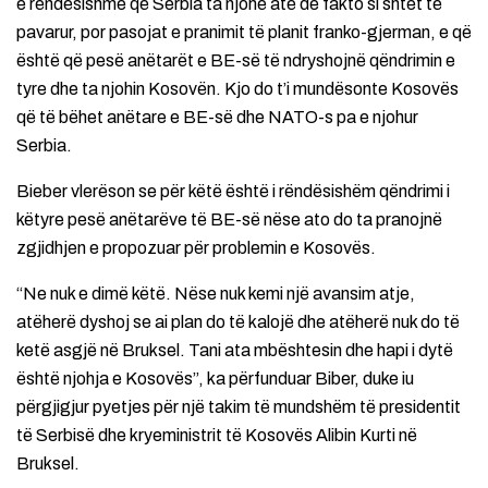
e rëndësishme që Serbia ta njohë atë de fakto si shtet të
pavarur, por pasojat e pranimit të planit franko-gjerman, e që
është që pesë anëtarët e BE-së të ndryshojnë qëndrimin e
tyre dhe ta njohin Kosovën. Kjo do t’i mundësonte Kosovës
që të bëhet anëtare e BE-së dhe NATO-s pa e njohur
Serbia.
Bieber vlerëson se për këtë është i rëndësishëm qëndrimi i
këtyre pesë anëtarëve të BE-së nëse ato do ta pranojnë
zgjidhjen e propozuar për problemin e Kosovës.
“Ne nuk e dimë këtë. Nëse nuk kemi një avansim atje,
atëherë dyshoj se ai plan do të kalojë dhe atëherë nuk do të
ketë asgjë në Bruksel. Tani ata mbështesin dhe hapi i dytë
është njohja e Kosovës”, ka përfunduar Biber, duke iu
përgjigjur pyetjes për një takim të mundshëm të presidentit
të Serbisë dhe kryeministrit të Kosovës Alibin Kurti në
Bruksel.