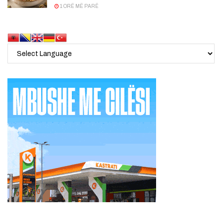
1 ORË MË PARË