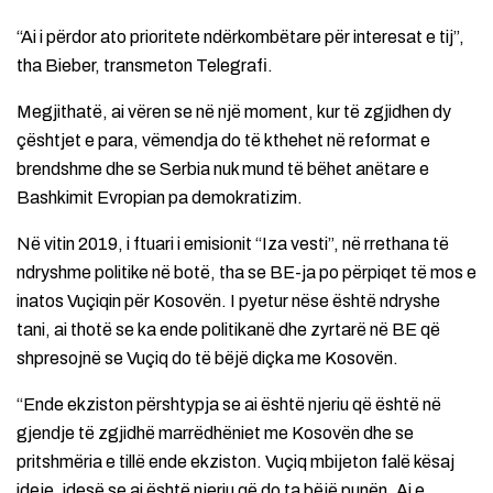
“Ai i përdor ato prioritete ndërkombëtare për interesat e tij”,
tha Bieber, transmeton Telegrafi.
Megjithatë, ai vëren se në një moment, kur të zgjidhen dy
çështjet e para, vëmendja do të kthehet në reformat e
brendshme dhe se Serbia nuk mund të bëhet anëtare e
Bashkimit Evropian pa demokratizim.
Në vitin 2019, i ftuari i emisionit “Iza vesti”, në rrethana të
ndryshme politike në botë, tha se BE-ja po përpiqet të mos e
inatos Vuçiqin për Kosovën. I pyetur nëse është ndryshe
tani, ai thotë se ka ende politikanë dhe zyrtarë në BE që
shpresojnë se Vuçiq do të bëjë diçka me Kosovën.
“Ende ekziston përshtypja se ai është njeriu që është në
gjendje të zgjidhë marrëdhëniet me Kosovën dhe se
pritshmëria e tillë ende ekziston. Vuçiq mbijeton falë kësaj
ideje, idesë se ai është njeriu që do ta bëjë punën. Ai e