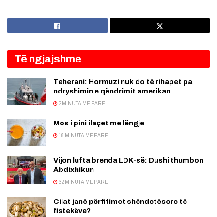
Të ngjajshme
Teherani: Hormuzi nuk do të rihapet pa
ndryshimin e qëndrimit amerikan
2 MINUTA MË PARË
Mos i pini ilaçet me lëngje
18 MINUTA MË PARË
Vijon lufta brenda LDK-së: Dushi thumbon
Abdixhikun
32 MINUTA MË PARË
Cilat janë përfitimet shëndetësore të
fistekëve?