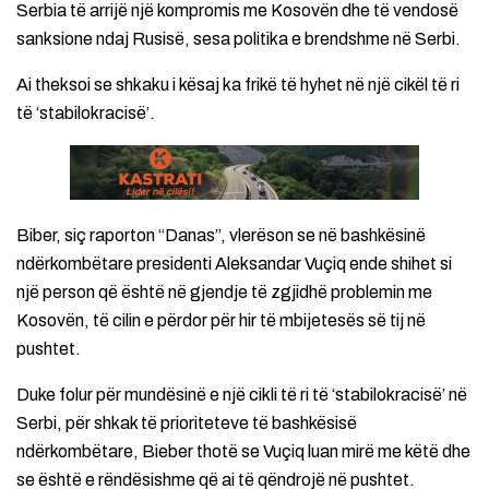
Serbia të arrijë një kompromis me Kosovën dhe të vendosë
sanksione ndaj Rusisë, sesa politika e brendshme në Serbi.
Ai theksoi se shkaku i kësaj ka frikë të hyhet në një cikël të ri
të ‘stabilokracisë’.
Biber, siç raporton “Danas”, vlerëson se në bashkësinë
ndërkombëtare presidenti Aleksandar Vuçiq ende shihet si
një person që është në gjendje të zgjidhë problemin me
Kosovën, të cilin e përdor për hir të mbijetesës së tij në
pushtet.
Duke folur për mundësinë e një cikli të ri të ‘stabilokracisë’ në
Serbi, për shkak të prioriteteve të bashkësisë
ndërkombëtare, Bieber thotë se Vuçiq luan mirë me këtë dhe
se është e rëndësishme që ai të qëndrojë në pushtet.