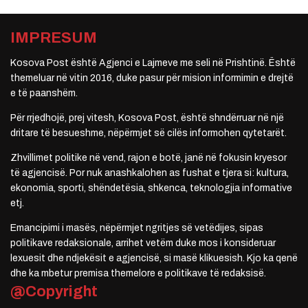
IMPRESUM
Kosova Post është Agjenci e Lajmeve me seli në Prishtinë. Është
themeluar në vitin 2016, duke pasur për mision informimin e drejtë
e të paanshëm.
Për rrjedhojë, prej vitesh, Kosova Post, është shndërruar në një
dritare të besueshme, nëpërmjet së cilës informohen qytetarët.
Zhvillimet politike në vend, rajon e botë, janë në fokusin kryesor
të agjencisë. Por nuk anashkalohen as fushat e tjera si: kultura,
ekonomia, sporti, shëndetësia, shkenca, teknologjia informative
etj.
Emancipimi i masës, nëpërmjet ngritjes së vetëdijes, sipas
politikave redaksionale, arrihet vetëm duke mos i konsideruar
lexuesit dhe ndjekësit e agjencisë, si masë klikuesish. Kjo ka qenë
dhe ka mbetur premisa themelore e politikave të redaksisë.
@Copyright