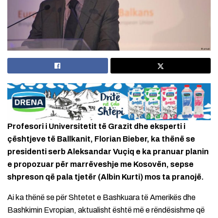
Profesori i Universitetit të Grazit dhe eksperti i
çështjeve të Ballkanit, Florian Bieber, ka thënë se
presidenti serb Aleksandar Vuçiq e ka pranuar planin
e propozuar për marrëveshje me Kosovën, sepse
shpreson që pala tjetër (Albin Kurti) mos ta pranojë.
Ai ka thënë se për Shtetet e Bashkuara të Amerikës dhe
Bashkimin Evropian, aktualisht është më e rëndësishme që