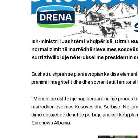
Ish-ministri i Jashtëm i Shqipërisë, Ditmir B
normalizimit të marrëdhënieve mes Kosovës d
Kurti zhvilloi dje në Bruksel me presidentin 
Bushati u shpreh se plani evropian ka disa elemen
pranimi i integritetit dhe dhe sovranitetit territo
“Mendoj që është një hap përpara në një proces të
marrëdhënieve mes Kosovës dhe Serbisë. Ne jemi n
dimë detajet që duhet të përbajë aneksi i këtij pla
Euronews Albania.