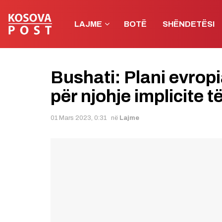
LAJME
BOTË
SHËNDETËSI
Bushati: Plani evropi
për njohje implicite 
01 Mars 2023, 0:31
në
Lajme