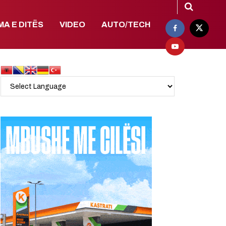
MA E DITËS
VIDEO
AUTO/TECH