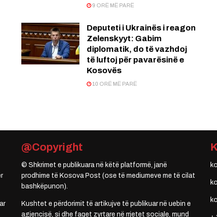
9 ORË MË PARË
t
Deputeti i Ukrainës i reagon
Zelenskyyt: Gabim
diplomatik, do të vazhdoj
të luftoj për pavarësinë e
Kosovës
10 ORË MË PARË
@Copyright
© Shkrimet e publikuara në këtë platformë, janë
k
r
prodhime të Kosova Post (ose të mediumeve me të cilat
k
bashkëpunon).
k
ar
Kushtet e përdorimit të artikujve të publikuar në uebin e
agjencisë, si dhe faqet zyrtare në rrjetet sociale, mund