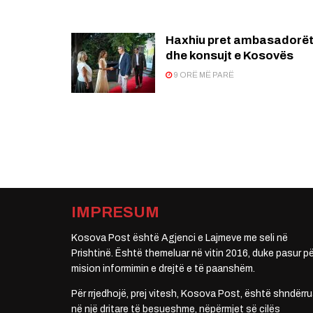
Haxhiu pret ambasadorë
dhe konsujt e Kosovës
9 ORË MË PARË
IMPRESUM
Kosova Post është Agjenci e Lajmeve me seli në
Prishtinë. Është themeluar në vitin 2016, duke pasur pë
mision informimin e drejtë e të paanshëm.
Për rrjedhojë, prej vitesh, Kosova Post, është shndërru
në një dritare të besueshme, nëpërmjet së cilës