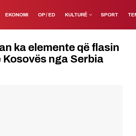
EKONOMI
OP / ED
KULTURË
SPORT
TE
an ka elemente që flasin
të Kosovës nga Serbia