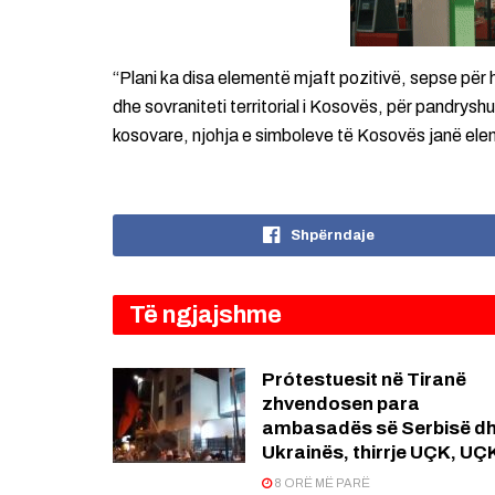
“Plani ka disa elementë mjaft pozitivë, sepse për he
dhe sovraniteti territorial i Kosovës, për pandrys
kosovare, njohja e simboleve të Kosovës janë elemen
Shpërndaje
Të ngjajshme
Prótestuesit në Tiranë
zhvendosen para
ambasadës së Serbisë d
Ukrainës, thirrje UÇK, UÇ
8 ORË MË PARË