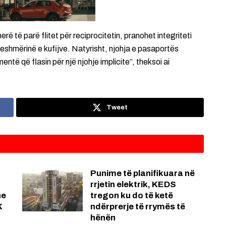
rë të parë flitet për reciprocitetin, pranohet integriteti
hueshmërinë e kufijve. Natyrisht, njohja e pasaportës
të që flasin për një njohje implicite”, theksoi ai
Tweet
Punime të planifikuara në
rrjetin elektrik, KEDS
he
tregon ku do të ketë
K
ndërprerje të rrymës të
hënën