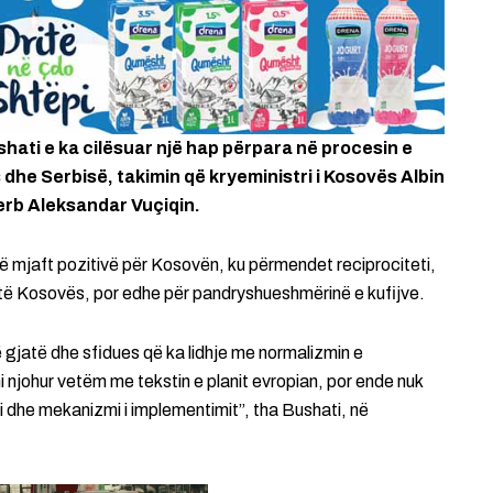
ushati e ka cilësuar një hap përpara në procesin e
he Serbisë, takimin që kryeministri i Kosovës Albin
serb Aleksandar Vuçiqin.
të mjaft pozitivë për Kosovën, ku përmendet reciprociteti,
rial të Kosovës, por edhe për pandryshueshmërinë e kufijve.
 gjatë dhe sfidues që ka lidhje me normalizmin e
johur vetëm me tekstin e planit evropian, por ende nuk
ni dhe mekanizmi i implementimit”, tha Bushati, në