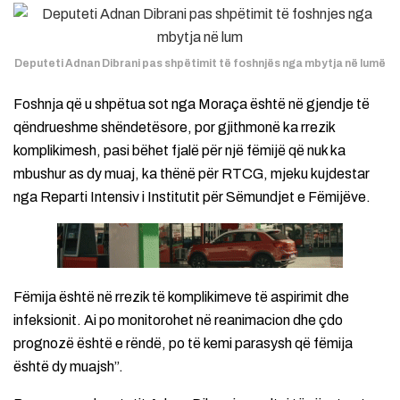
Deputeti Adnan Dibrani pas shpëtimit të foshnjës nga mbytja në lumë
Foshnja që u shpëtua sot nga Moraça është në gjendje të
qëndrueshme shëndetësore, por gjithmonë ka rrezik
komplikimesh, pasi bëhet fjalë për një fëmijë që nuk ka
mbushur as dy muaj, ka thënë për RTCG, mjeku kujdestar
nga Reparti Intensiv i Institutit për Sëmundjet e Fëmijëve.
Fëmija është në rrezik të komplikimeve të aspirimit dhe
infeksionit. Ai po monitorohet në reanimacion dhe çdo
prognozë është e rëndë, po të kemi parasysh që fëmija
është dy muajsh”.