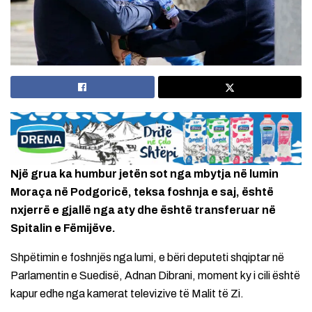
Një grua ka humbur jetën sot nga mbytja në lumin
Moraça në Podgoricë, teksa foshnja e saj, është
nxjerrë e gjallë nga aty dhe është transferuar në
Spitalin e Fëmijëve.
Shpëtimin e foshnjës nga lumi, e bëri deputeti shqiptar në
Parlamentin e Suedisë, Adnan Dibrani, moment ky i cili është
kapur edhe nga kamerat televizive të Malit të Zi.