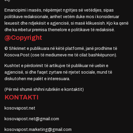
Emancipimi i masës, nëpërmjet ngritjes së vetëdijes, sipas
politikave redaksionale, arrihet vetëm duke mos i konsideruar
lexuesit dhe ndjekësit e agjencisë, si masë klikuesish. Kjo ka qenë
dhe ka mbetur premisa themelore e politikave të redaksisë.
@Copyright
© Shkrimet e publikuara në këtë platformë, janë prodhime të
Kosova Post (ose të mediumeve me të cilat bashkëpunon).
Kushtet e përdorimit të artikujve të publikuar në uebin e
agjencisë, si dhe faqet zyrtare në rrjetet sociale, mund të
diskutohen me palët e interesuara.
(Për më shumë shihni rubrikën e kontaktit)
KONTAKTI
kosovapost.net
kosovapost.net@gmail.com
kosovapost.marketing@gmail.com