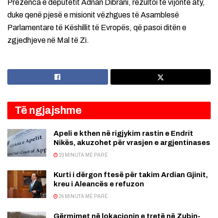
Prezenca e deputetit Adnan Dibrani, rezultoi të vijonte aty,
duke qenë pjesë e misionit vëzhgues të Asamblesë
Parlamentare të Këshillit të Evropës, që pasoi ditën e
zgjedhjeve në Mal të Zi.
Të ngjajshme
Apeli e kthen në rigjykim rastin e Endrit
Nikës, akuzohet për vrasjen e argjentinases
19 MINUTA MË PARË
Kurti i dërgon ftesë për takim Ardian Gjinit,
kreu i Aleancës e refuzon
24 MINUTA MË PARË
Gërmimet në lokacionin e tretë në Zubin-