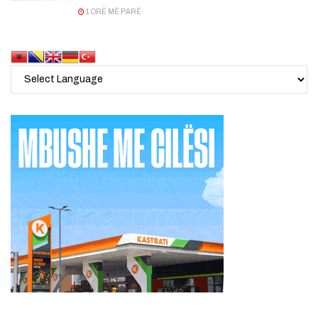
1 ORË MË PARË