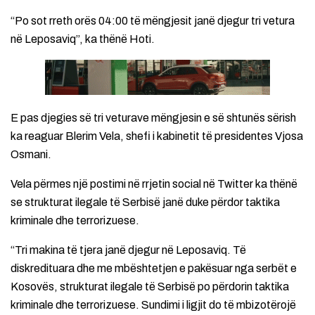
“Po sot rreth orës 04:00 të mëngjesit janë djegur tri vetura
në Leposaviq”, ka thënë Hoti.
E pas djegies së tri veturave mëngjesin e së shtunës sërish
ka reaguar Blerim Vela, shefi i kabinetit të presidentes Vjosa
Osmani.
Vela përmes një postimi në rrjetin social në Twitter ka thënë
se strukturat ilegale të Serbisë janë duke përdor taktika
kriminale dhe terrorizuese.
“Tri makina të tjera janë djegur në Leposaviq. Të
diskredituara dhe me mbështetjen e pakësuar nga serbët e
Kosovës, strukturat ilegale të Serbisë po përdorin taktika
kriminale dhe terrorizuese. Sundimi i ligjit do të mbizotërojë