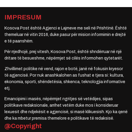
IMPRESUM
Kosova Post është Agjenci e Lajmeve me seli në Prishtinë. Është
themeluar në vitin 2016, duke pasur për mision informimin e drejtë
e të paanshëm.
Për rrjedhojë, prej vitesh, Kosova Post, është shndërruar në një
dritare të besueshme, nëpërmjet së cilës informohen qytetarët.
Zhvillimet politike në vend, rajon e botë, janë në fokusin kryesor
të agjencisë. Por nuk anashkalohen as fushat e tjera si: kultura,
ekonomia, sporti, shëndetësia, shkenca, teknologjia informative
etj.
Emancipimi i masës, nëpërmjet ngritjes së vetëdijes, sipas
politikave redaksionale, arrihet vetëm duke mos i konsideruar
lexuesit dhe ndjekësit e agjencisë, si masë klikuesish. Kjo ka qenë
dhe ka mbetur premisa themelore e politikave të redaksisë.
@Copyright