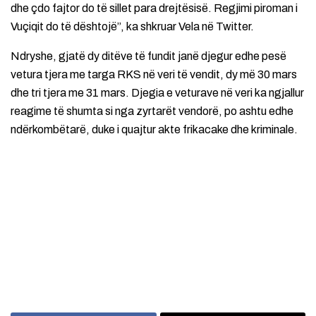
dhe çdo fajtor do të sillet para drejtësisë. Regjimi piroman i
Vuçiqit do të dështojë”, ka shkruar Vela në Twitter.
Ndryshe, gjatë dy ditëve të fundit janë djegur edhe pesë
vetura tjera me targa RKS në veri të vendit, dy më 30 mars
dhe tri tjera me 31 mars. Djegia e veturave në veri ka ngjallur
reagime të shumta si nga zyrtarët vendorë, po ashtu edhe
ndërkombëtarë, duke i quajtur akte frikacake dhe kriminale.