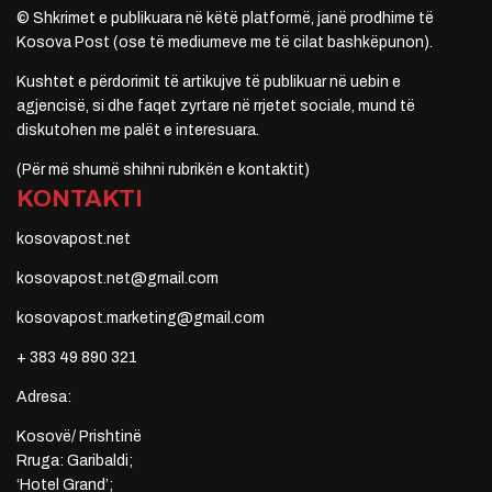
© Shkrimet e publikuara në këtë platformë, janë prodhime të
Kosova Post (ose të mediumeve me të cilat bashkëpunon).
Kushtet e përdorimit të artikujve të publikuar në uebin e
agjencisë, si dhe faqet zyrtare në rrjetet sociale, mund të
diskutohen me palët e interesuara.
(Për më shumë shihni rubrikën e kontaktit)
KONTAKTI
kosovapost.net
kosovapost.net@gmail.com
kosovapost.marketing@gmail.com
+ 383 49 890 321
Adresa:
Kosovë/ Prishtinë
Rruga: Garibaldi;
‘Hotel Grand’;