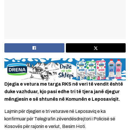
Djegia e vetura me targa RKS në veri të vendit është
duke vazhduar, kjo pasi edhe tri të tjera janë djegur
mëngjesin e së shtunës në Komunën e Leposaviqit.
Lajmin për djegien e tri veturave në Leposaviq e ka
konfirmuar për Telegrafin zëvendësdrejtori i Policisë së
Kosovës për rajonin e veriut, Besim Hoti.