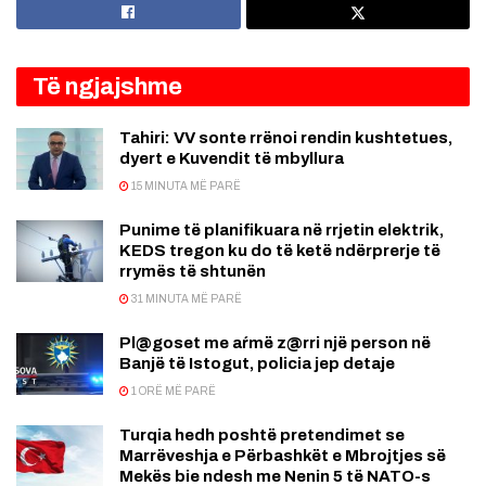
Të ngjajshme
Tahiri: VV sonte rrënoi rendin kushtetues,
dyert e Kuvendit të mbyllura
15 MINUTA MË PARË
Punime të planifikuara në rrjetin elektrik,
KEDS tregon ku do të ketë ndërprerje të
rrymës të shtunën
31 MINUTA MË PARË
Pl@goset me aŕmë z@rri një person në
Banjë të Istogut, policia jep detaje
1 ORË MË PARË
Turqia hedh poshtë pretendimet se
Marrëveshja e Përbashkët e Mbrojtjes së
Mekës bie ndesh me Nenin 5 të NATO-s