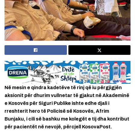
Në mesin e qindra kadetëve të rinj që iu përgjigjën
aksionit për dhurim vullnetar të gjakut në Akademinë
e Kosovës për Siguri Publike ishte edhe djali i
rreshterit hero të Policisë së Kosovës, Afrim
Bunjaku, i cili së bashku me kolegët e tij dha kontribut
për pacientët në nevojë, përcjell KosovaPost.