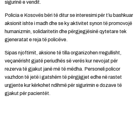
sigurinë e vendit.
Policia e Kosovës bëri të ditur se interesimi për t’iu bashkuar
aksionit ishte i madh dhe se ky aktivitet synon të promovojë
humanizmin, solidaritetin dhe përgjegjësinë qytetare tek
gjeneratat e reja të policëve.
Sipas njoftimit, aksione të tilla organizohen rregullisht,
veçanërisht gjatë periudhës së verës kur nevojat për
rezerva të gjakut janë më të mëdha. Personeli policor
vazhdon të jetë i gatshëm të përgjigjet edhe në rastet
urgjente kur kërkohet ndihmë për sigurimin e dozave të
gjakut për pacientët.