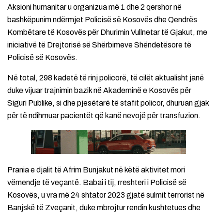
Aksioni humanitar u organizua më 1 dhe 2 qershor në
bashkëpunim ndërmjet Policisë së Kosovës dhe Qendrës
Kombëtare të Kosovës për Dhurimin Vullnetar të Gjakut, me
iniciativë të Drejtorisë së Shërbimeve Shëndetësore të
Policisë së Kosovës.
Në total, 298 kadetë të rinj policorë, të cilët aktualisht janë
duke vijuar trajnimin bazik në Akademinë e Kosovës për
Siguri Publike, si dhe pjesëtarë të stafit policor, dhuruan gjak
për të ndihmuar pacientët që kanë nevojë për transfuzion.
Prania e djalit të Afrim Bunjakut në këtë aktivitet mori
vëmendje të veçantë. Babai i tij, rreshteri i Policisë së
Kosovës, u vra më 24 shtator 2023 gjatë sulmit terrorist në
Banjskë të Zveçanit, duke mbrojtur rendin kushtetues dhe