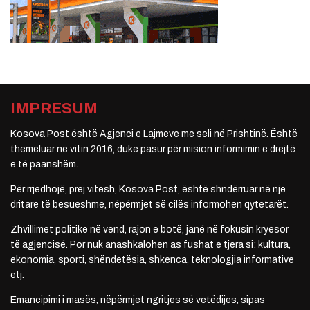
IMPRESUM
Kosova Post është Agjenci e Lajmeve me seli në Prishtinë. Është
themeluar në vitin 2016, duke pasur për mision informimin e drejtë
e të paanshëm.
Për rrjedhojë, prej vitesh, Kosova Post, është shndërruar në një
dritare të besueshme, nëpërmjet së cilës informohen qytetarët.
Zhvillimet politike në vend, rajon e botë, janë në fokusin kryesor
të agjencisë. Por nuk anashkalohen as fushat e tjera si: kultura,
ekonomia, sporti, shëndetësia, shkenca, teknologjia informative
etj.
Emancipimi i masës, nëpërmjet ngritjes së vetëdijes, sipas