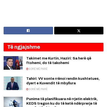
Të ngjajshme
Takimet me Kurtin, Haziri: Sa herë që
ftohemi, do të takohemi
5 ORË MË PARË
Tahiri: VV sonte rrënoi rendin kushtetues,
dyert e Kuvendit të mbyllura
5 ORË MË PARË
Punime të planifikuara në rrjetin elektrik,
KEDS tregon ku do të ketë ndërprerje të