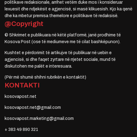
politikave redaksionale, arrihet vetëm duke mos i konsideruar
lexuesit dhe ndjekësit e agjencisë, si masë klikuesish. Kjo ka qenë
dhe ka mbetur premisa themelore e politikave të redaksisë.
@Copyright
© Shkrimet e publikuara në këtë platformë, janë prodhime të
Kosova Post (ose të mediumeve me të cilat bashkëpunon).
Kushtet e përdorimit të artikujve të publikuar në uebin e
agjencisë, si dhe faqet zyrtare në rrjetet sociale, mund të
diskutohen me palët e interesuara.
(Për më shumë shihni rubrikën e kontaktit)
KONTAKTI
kosovapost.net
kosovapost.net@gmail.com
kosovapost.marketing@gmail.com
+ 383 49 890 321