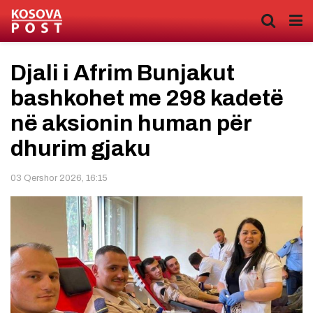
Djali i Afrim Bunjakut
bashkohet me 298 kadetë
në aksionin human për
dhurim gjaku
03 Qershor 2026, 16:15