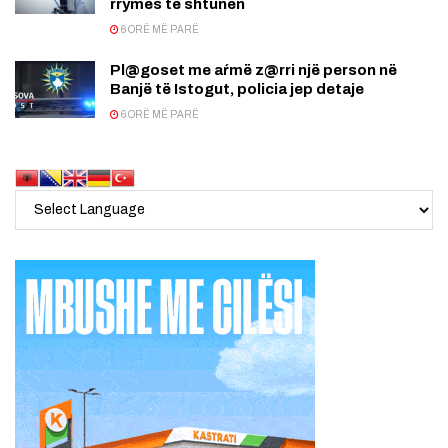
rrymës të shtunën
6 ORË MË PARË
Pl@goset me aŕmë z@rri një person në
Banjë të Istogut, policia jep detaje
6 ORË MË PARË